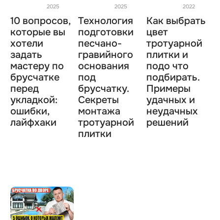
2025
2025
2022
10 вопросов,
Технология
Как выбрать
которые вы
подготовки
цвет
хотели
песчано-
тротуарной
задать
гравийного
плитки и
мастеру по
основания
подо что
брусчатке
под
подбирать.
перед
брусчатку.
Примеры
укладкой:
Секреты
удачных и
ошибки,
монтажа
неудачных
лайфхаки
тротуарной
решений
плитки