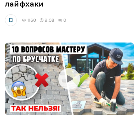
лайфхаки
1160
9:08
0