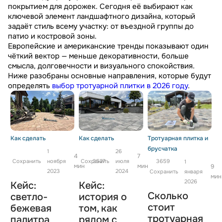
покрытием для дорожек. Сегодня её выбирают как
ключевой элемент ландшафтного дизайна, который
задаёт стиль всему участку: от въездной группы до
патио и костровой зоны.
Европейские и американские тренды показывают один
чёткий вектор — меньше декоративности, больше
смысла, долговечности и визуального спокойствия.
Ниже разобраны основные направления, которые будут
определять
выбор тротуарной плитки в 2026 году
.
Как сделать
Как сделать
Тротуарная плитка и
брусчатка
1
26
4
7
Сохранить
ноября
Сохранить
3527
июля
3659
1
мин
мин
9
2023
2024
Сохранить
января
мин
2026
Кейс:
Кейс:
Сколько
светло-
история о
стоит
бежевая
том, как
тротуарная
палитра
рядом с