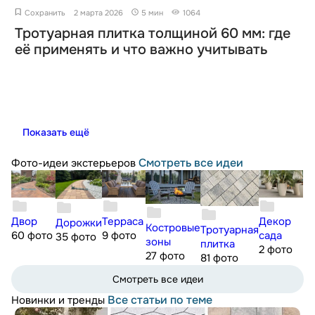
Сохранить
2 марта 2026
5 мин
1064
Тротуарная плитка толщиной 60 мм: где
её применять и что важно учитывать
Показать ещё
Смотреть все идеи
Фото-идеи экстерьеров
Двор
Терраса
Декор
Дорожки
Костровые
Тротуарная
60 фото
9 фото
сада
35 фото
зоны
плитка
2 фото
27 фото
81 фото
Смотреть все идеи
Все статьи по теме
Новинки и тренды