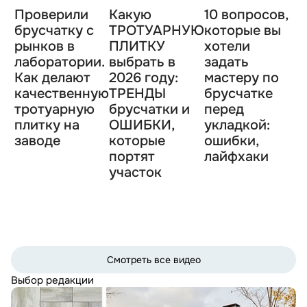
Проверили
Какую
10 вопросов,
брусчатку с
ТРОТУАРНУЮ
которые вы
рынков в
ПЛИТКУ
хотели
лаборатории.
выбрать в
задать
Как делают
2026 году:
мастеру по
качественную
ТРЕНДЫ
брусчатке
тротуарную
брусчатки и
перед
плитку на
ОШИБКИ,
укладкой:
заводе
которые
ошибки,
портят
лайфхаки
участок
Смотреть все видео
Выбор редакции