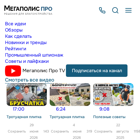
Все идеи
Обзоры
Как сделать
Новинки и тренды
Рейтинги
Промышленный шпионаж
Советы и лайфхаки
Мегаполис Про TV
Подписаться на канал
Смотреть все видео
17:00
6:24
9:08
Тротуарная плитка
Тротуарная плитка
Полезные советы
29
4
22
Сохранить
июня
143
Сохранить
июня
319
Сохранить
августа
115
2026
2026
2025