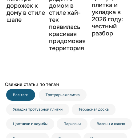
плитка и
дорожек к
домом в
укладка в
дому в стиле
стиле хай-
2026 году:
шале
тек
честный
появилась
разбор
красивая
придомовая
территория
Свежие статьи по тегам
Все теги
Тротуарная плитка
Укладка тротуарной плитки
Террасная доска
Цветники и клумбы
Парковки
Вазоны и кашпо