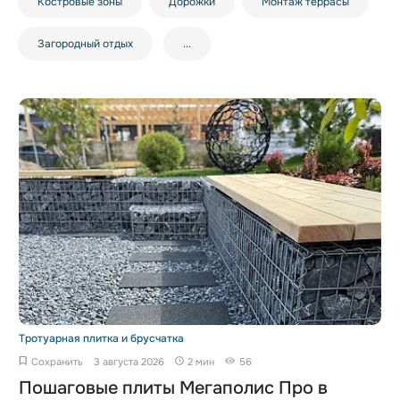
Костровые зоны
Дорожки
Монтаж террасы
Загородный отдых
...
Тротуарная плитка и брусчатка
Сохранить
3 августа 2026
2 мин
56
Пошаговые плиты Мегаполис Про в