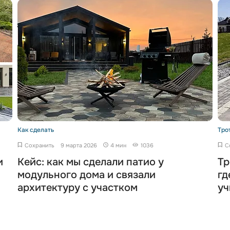
Как сделать
Тро
Сохранить
9 марта 2026
4 мин
1036
С
и
Кейс: как мы сделали патио у
Тр
модульного дома и связали
гд
архитектуру с участком
уч