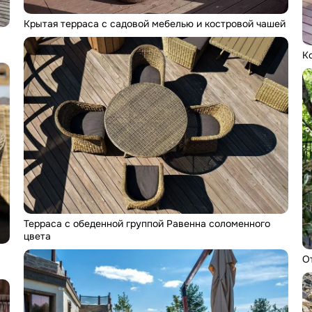
Крытая терраса с садовой мебелью и костровой чашей
К
Терраса с обеденной группой Равенна соломенного
цвета
О