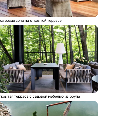
островая зона на открытой террасе
ткрытая терраса с садовой мебелью из роупа