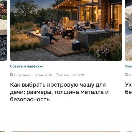
Советы и лайфхаки
Укл
Сохранить
5 мая 2026
4 мин
1270
С
Как выбрать костровую чашу для
Ук
дачи: размеры, толщина металла и
бе
безопасность