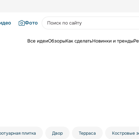
идео
Фото
Все идеи
Обзоры
Как сделать
Новинки и тренды
Ре
ротуарная плитка
Двор
Терраса
Костровые 