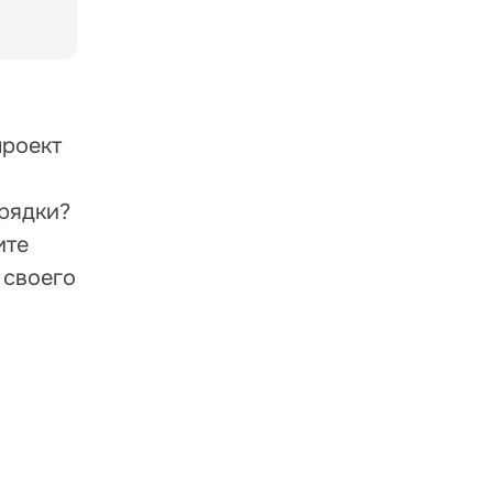
проект
грядки?
ите
 своего