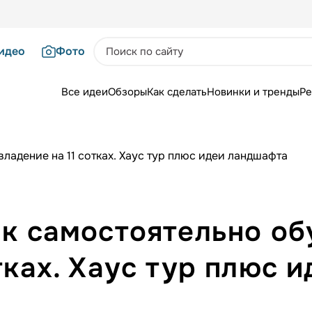
идео
Фото
Все идеи
Обзоры
Как сделать
Новинки и тренды
Ре
владение на 11 сотках. Хаус тур плюс идеи ландшафта
ак самостоятельно об
отках. Хаус тур плюс 