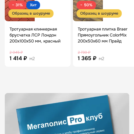
− 31%
Хит
− 50%
Образец в шоуруме
Образец в шоуруме
Тротуарная клинкерная
Тротуарная плитка Braer
брусчатка ЛСР Лондон
Прямоугольник ColorMix
200х100х50 мм, красный
200х50х60 мм Прайд
2 045 ₽
2 730 ₽
1 414 ₽
1 365 ₽
м2
м2