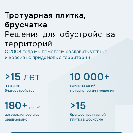
Тротуарная плитка,
брусчатка
Решения для обустройства
территорий
С 2008 года мы помогаем создавать уютные
и красивые придомовые территории
>15
лет
10 000+
на рынке
наименований
благоустройства
материалов для мощения
180+
>15
тыс м²
авторских проектов
брендов тротуарной
реализовано
плитки в шоу-руме