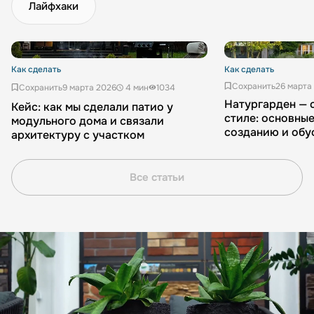
Лайфхаки
Как сделать
Как сделать
Сохранить
26 марта
Сохранить
9 марта 2026
4 мин
1034
Натургарден — 
Кейс: как мы сделали патио у
стиле: основные
модульного дома и связали
созданию и обу
архитектуру с участком
Все статьи