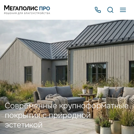
Современные крупноформатные
покрытия с природной
эстетикой