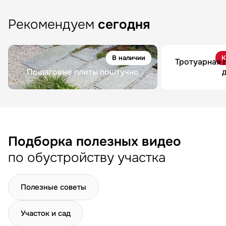
Рекомендуем
сегодня
В наличии
К
Тротуарная 
Пошаговые плиты поштучно
Подборка полезных видео
по обустройству участка
Полезные советы
Участок и сад