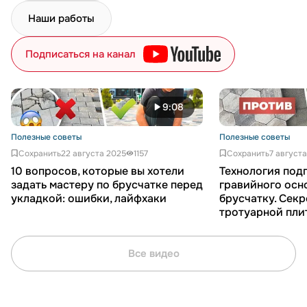
Наши работы
Подписаться на канал
9:08
Полезные советы
Полезные советы
Сохранить
22 августа 2025
1157
Сохранить
7 август
10 вопросов, которые вы хотели
Технология под
задать мастеру по брусчатке перед
гравийного осн
укладкой: ошибки, лайфхаки
брусчатку. Сек
тротуарной пли
Все видео