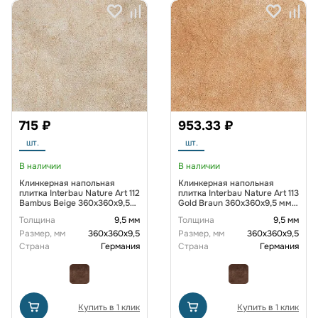
715 ₽
953.33 ₽
шт.
шт.
В наличии
В наличии
Клинкерная напольная
Клинкерная напольная
плитка Interbau Nature Art 112
плитка Interbau Nature Art 113
Bambus Beige 360x360x9,5
Gold Braun 360x360x9,5 мм
мм R10
R10
Толщина
9,5 мм
Толщина
9,5 мм
Размер, мм
360х360х9,5
Размер, мм
360х360х9,5
Страна
Германия
Страна
Германия
Купить в 1 клик
Купить в 1 клик