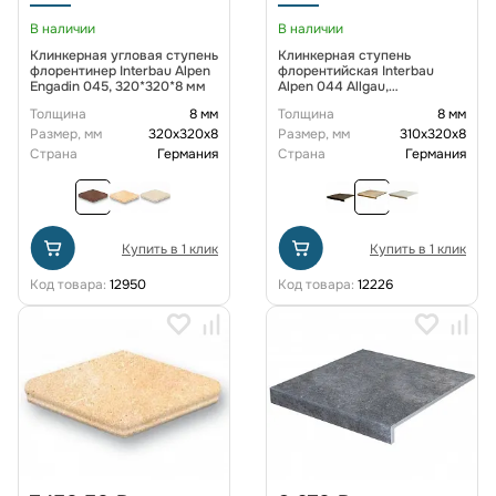
В наличии
В наличии
Клинкерная угловая ступень
Клинкерная ступень
флорентинер Interbau Alpen
флорентийская Interbau
Engadin 045, 320*320*8 мм
Alpen 044 Allgau,
310*320*8,0 мм R11/B
Толщина
8 мм
Толщина
8 мм
Размер, мм
320х320х8
Размер, мм
310х320х8
Страна
Германия
Страна
Германия
Купить в 1 клик
Купить в 1 клик
Код товара:
12950
Код товара:
12226