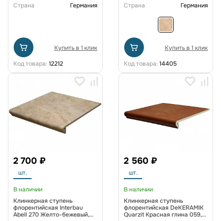
Страна
Германия
Страна
Германия
Купить в 1 клик
Купить в 1 клик
Код товара:
12212
Код товара:
14405
2 700 ₽
2 560 ₽
шт.
шт.
В наличии
В наличии
Клинкерная ступень
Клинкерная ступень
флорентийская Interbau
флорентийская DeKERAMIK
Abell 270 Желто-бежевый,
Quarzit Красная глина 059,