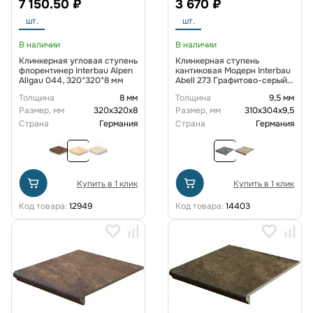
7 150.50 ₽
3 670 ₽
шт.
шт.
В наличии
В наличии
Клинкерная угловая ступень
Клинкерная ступень
флорентинер Interbau Alpen
кантиковая Модерн Interbau
Allgau 044, 320*320*8 мм
Abell 273 Графитово-серый,
310*304*9,5 мм R10
Толщина
8 мм
Толщина
9,5 мм
Размер, мм
320х320х8
Размер, мм
310х304х9,5
Страна
Германия
Страна
Германия
Купить в 1 клик
Купить в 1 клик
Код товара:
12949
Код товара:
14403