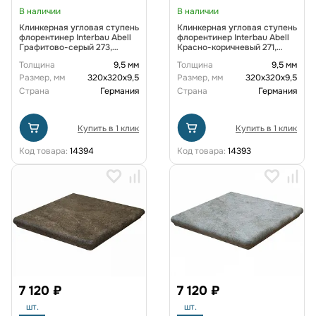
В наличии
В наличии
Клинкерная угловая ступень
Клинкерная угловая ступень
флорентинер Interbau Abell
флорентинер Interbau Abell
Графитово-серый 273,
Красно-коричневый 271,
320*320*9,5 мм
320*320*9,5 мм
Толщина
9,5 мм
Толщина
9,5 мм
Размер, мм
320х320х9,5
Размер, мм
320х320х9,5
Страна
Германия
Страна
Германия
Купить в 1 клик
Купить в 1 клик
Код товара:
14394
Код товара:
14393
7 120 ₽
7 120 ₽
шт.
шт.