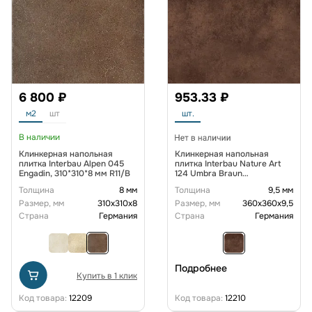
6 800 ₽
953.33 ₽
м2
шт
шт.
В наличии
Клинкерная напольная
Клинкерная напольная
плитка Interbau Alpen 045
плитка Interbau Nature Art
Engadin, 310*310*8 мм R11/B
124 Umbra Braun
360x360x9,5 мм R10
Толщина
8 мм
Толщина
9,5 мм
Размер, мм
310х310х8
Размер, мм
360х360х9,5
Страна
Германия
Страна
Германия
Подробнее
Купить в 1 клик
Код товара:
12209
Код товара:
12210