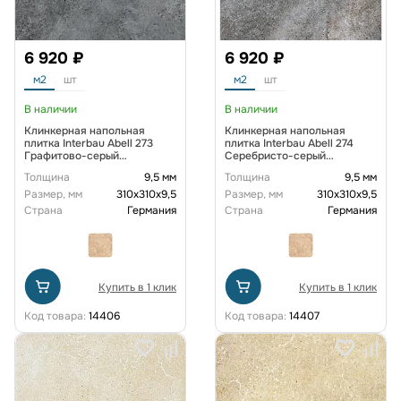
6 920 ₽
6 920 ₽
м2
шт
м2
шт
В наличии
В наличии
Клинкерная напольная
Клинкерная напольная
плитка Interbau Abell 273
плитка Interbau Abell 274
Графитово-серый
Серебристо-серый
310x310х9,5 мм R10
310x310х9,5 мм R10
Толщина
9,5 мм
Толщина
9,5 мм
Размер, мм
310х310х9,5
Размер, мм
310х310х9,5
Страна
Германия
Страна
Германия
Купить в 1 клик
Купить в 1 клик
Код товара:
14406
Код товара:
14407