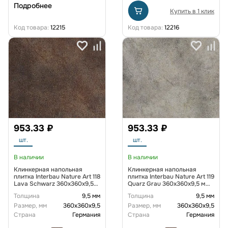
Подробнее
Купить в 1 клик
Код товара:
12215
Код товара:
12216
953.33 ₽
953.33 ₽
шт.
шт.
В наличии
В наличии
Клинкерная напольная
Клинкерная напольная
плитка Interbau Nature Art 118
плитка Interbau Nature Art 119
Lava Schwarz 360x360x9,5
Quarz Grau 360x360x9,5 мм
мм R10
R10
Толщина
9,5 мм
Толщина
9,5 мм
Размер, мм
360х360х9,5
Размер, мм
360х360х9,5
Страна
Германия
Страна
Германия