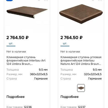
2 764.50 ₽
2 764.50 ₽
шт.
шт.
Клинкерная ступень
Клинкерная ступень угловая
флорентийская Interbau Art
флорентийская Interbau
124 Umbra Braun,
Nature Art 124 Umbra Braun
360*320*9,5 мм R10
320*320*9,5 мм R10
Толщина
9,5 мм
Толщина
9,5 мм
Размер, мм
360х320х9,5
Размер, мм
320х320х9,5
Страна
Германия
Страна
Германия
Подробнее
Подробнее
Код товара:
12236
Код товара:
12237