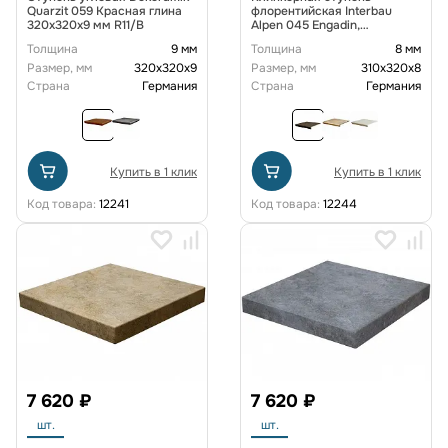
Quarzit 059 Красная глина
флорентийская Interbau
320x320x9 мм R11/B
Alpen 045 Engadin,
310*320*8,0 мм R11/B
Толщина
9 мм
Толщина
8 мм
Размер, мм
320х320х9
Размер, мм
310х320х8
Страна
Германия
Страна
Германия
Купить в 1 клик
Купить в 1 клик
Код товара:
12241
Код товара:
12244
7 620 ₽
7 620 ₽
шт.
шт.