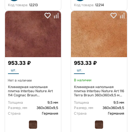
Код товара:
12213
Код товара:
12214
953.33 ₽
953.33 ₽
шт.
шт.
В наличии
Клинкерная напольная
Клинкерная напольная
плитка Interbau Nature Art
плитка Interbau Nature Art 116
114 Cognac Braun
Terra Braun 360x360x9,5 мм
360x360x9,5 мм R10
R10
Толщина
9,5 мм
Толщина
9,5 мм
Размер, мм
360х360х9,5
Размер, мм
360х360х9,5
Страна
Германия
Страна
Германия