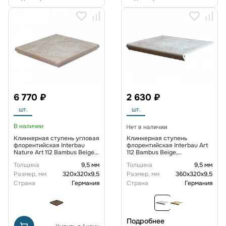
6 770 ₽
2 630 ₽
шт.
шт.
В наличии
Клинкерная ступень угловая
Клинкерная ступень
флорентийская Interbau
флорентийская Interbau Art
Nature Art 112 Bambus Beige
112 Bambus Beige,
320*320*9,5 мм R10
360*320*9,5 мм R10
Толщина
9,5 мм
Толщина
9,5 мм
Размер, мм
320х320х9,5
Размер, мм
360х320х9,5
Страна
Германия
Страна
Германия
Подробнее