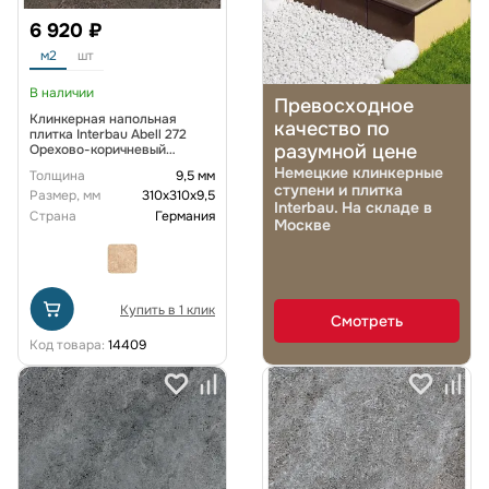
6 920 ₽
м2
шт
В наличии
Превосходное
Клинкерная напольная
качество по
плитка Interbau Abell 272
разумной цене
Орехово-коричневый
310x310х9,5 мм R10
Немецкие клинкерные
Толщина
9,5 мм
ступени и плитка
Размер, мм
310х310х9,5
Interbau. На складе в
Страна
Германия
Москве
Купить в 1 клик
Смотреть
Код товара:
14409