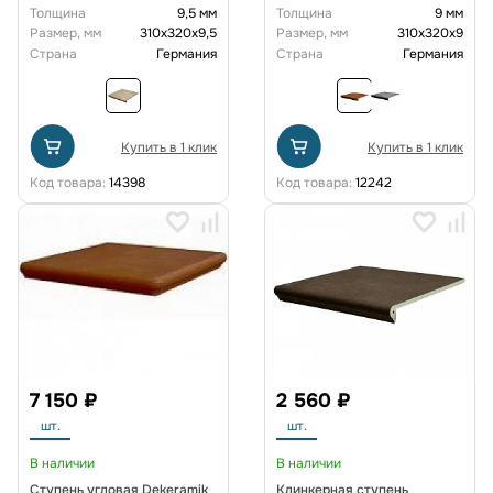
310*320*9,5 мм R10
310*320*9,0 мм R11/B
Толщина
9,5 мм
Толщина
9 мм
Размер, мм
310х320х9,5
Размер, мм
310х320х9
Страна
Германия
Страна
Германия
Купить в 1 клик
Купить в 1 клик
Код товара:
14398
Код товара:
12242
7 150 ₽
2 560 ₽
шт.
шт.
В наличии
В наличии
Ступень угловая Dekeramik
Клинкерная ступень