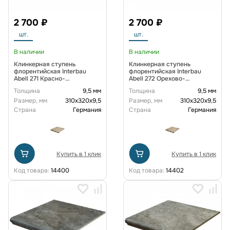
2 700 ₽
2 700 ₽
шт.
шт.
В наличии
В наличии
Клинкерная ступень
Клинкерная ступень
флорентийская Interbau
флорентийская Interbau
Abell 271 Красно-
Abell 272 Орехово-
коричневый, 310*320*9,5 мм
коричневый, 310*320*9,5 мм
Толщина
9,5 мм
Толщина
9,5 мм
R10
R10
Размер, мм
310х320х9,5
Размер, мм
310х320х9,5
Страна
Германия
Страна
Германия
Купить в 1 клик
Купить в 1 клик
Код товара:
14400
Код товара:
14402