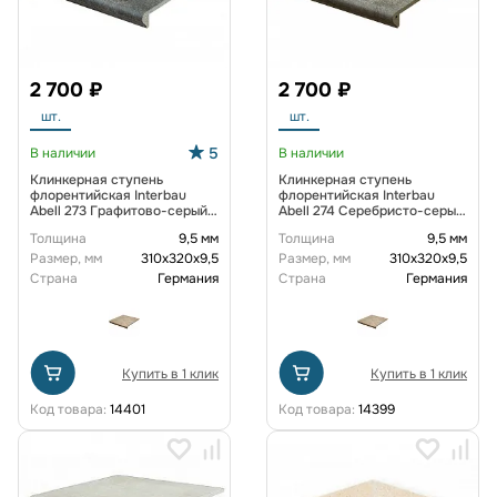
2 700 ₽
2 700 ₽
шт.
шт.
5
В наличии
В наличии
Клинкерная ступень
Клинкерная ступень
флорентийская Interbau
флорентийская Interbau
Abell 273 Графитово-серый,
Abell 274 Серебристо-серый,
310*320*9,5 мм R10
310*320*9,5 мм R10
Толщина
9,5 мм
Толщина
9,5 мм
Размер, мм
310х320х9,5
Размер, мм
310х320х9,5
Страна
Германия
Страна
Германия
Купить в 1 клик
Купить в 1 клик
Код товара:
14401
Код товара:
14399