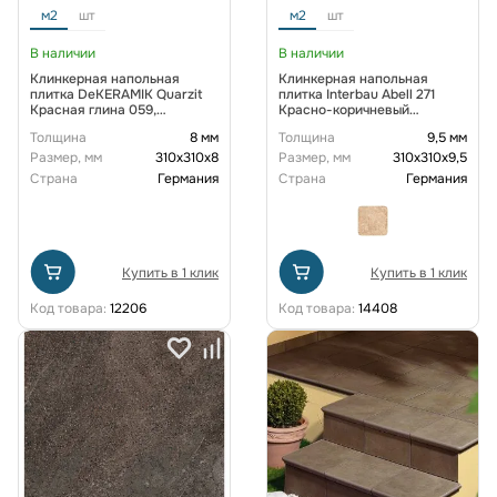
м2
шт
м2
шт
В наличии
В наличии
Клинкерная напольная
Клинкерная напольная
плитка DeKERAMIK Quarzit
плитка Interbau Abell 271
Красная глина 059,
Красно-коричневый
310*310*8 мм R11/B
310x310х9,5 мм R10
Толщина
8 мм
Толщина
9,5 мм
Размер, мм
310х310х8
Размер, мм
310х310х9,5
Страна
Германия
Страна
Германия
Купить в 1 клик
Купить в 1 клик
Код товара:
12206
Код товара:
14408