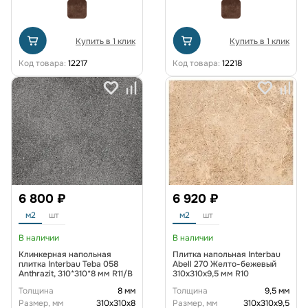
Купить в 1 клик
Купить в 1 клик
Код товара:
12217
Код товара:
12218
6 800 ₽
6 920 ₽
м2
шт
м2
шт
В наличии
В наличии
Клинкерная напольная
Плитка напольная Interbau
плитка Interbau Teba 058
Abell 270 Желто-бежевый
Anthrazit, 310*310*8 мм R11/B
310x310х9,5 мм R10
Толщина
8 мм
Толщина
9,5 мм
Размер, мм
310х310х8
Размер, мм
310х310х9,5