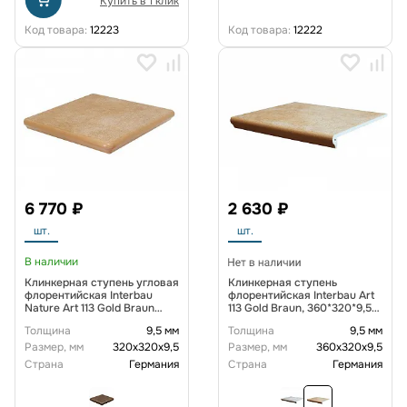
Купить в 1 клик
Код товара:
12223
Код товара:
12222
6 770 ₽
2 630 ₽
шт.
шт.
В наличии
Клинкерная ступень угловая
Клинкерная ступень
флорентийская Interbau
флорентийская Interbau Art
Nature Art 113 Gold Braun
113 Gold Braun, 360*320*9,5
320*320*9,5 мм R10
мм R10
Толщина
9,5 мм
Толщина
9,5 мм
Размер, мм
320х320х9,5
Размер, мм
360х320х9,5
Страна
Германия
Страна
Германия