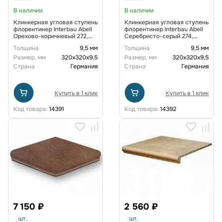
В наличии
В наличии
Клинкерная угловая ступень
Клинкерная угловая ступень
флорентинер Interbau Abell
флорентинер Interbau Abell
Орехово-коричневый 272,
Серебристо-серый 274,
320*320*9,5 мм
320*320*9,5 мм
Толщина
9,5 мм
Толщина
9,5 мм
Размер, мм
320х320х9,5
Размер, мм
320х320х9,5
Страна
Германия
Страна
Германия
Купить в 1 клик
Купить в 1 клик
Код товара:
14391
Код товара:
14392
7 150 ₽
2 560 ₽
шт.
шт.