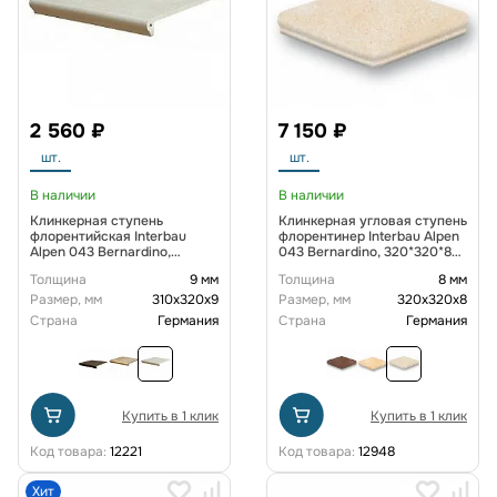
2 560 ₽
7 150 ₽
шт.
шт.
В наличии
В наличии
Клинкерная ступень
Клинкерная угловая ступень
флорентийская Interbau
флорентинер Interbau Alpen
Alpen 043 Bernardino,
043 Bernardino, 320*320*8
310*320*9,0 мм R11/B
мм
Толщина
9 мм
Толщина
8 мм
Размер, мм
310х320х9
Размер, мм
320х320х8
Страна
Германия
Страна
Германия
Купить в 1 клик
Купить в 1 клик
Код товара:
12221
Код товара:
12948
Хит