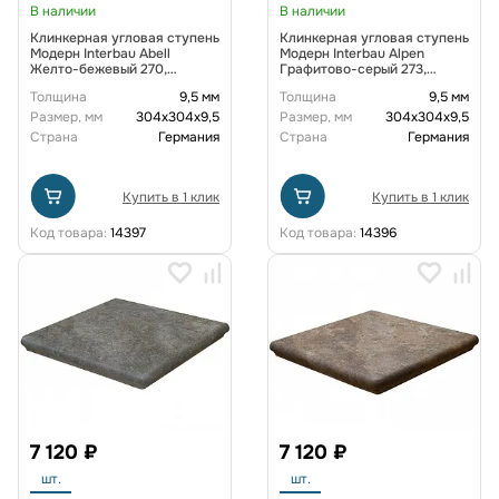
В наличии
В наличии
Клинкерная угловая ступень
Клинкерная угловая ступень
Модерн Interbau Abell
Модерн Interbau Alpen
Желто-бежевый 270,
Графитово-серый 273,
304*304*9,5 мм
304*304*9,5 мм
Толщина
9,5 мм
Толщина
9,5 мм
Размер, мм
304х304х9,5
Размер, мм
304х304х9,5
Страна
Германия
Страна
Германия
Купить в 1 клик
Купить в 1 клик
Код товара:
14397
Код товара:
14396
7 120 ₽
7 120 ₽
шт.
шт.