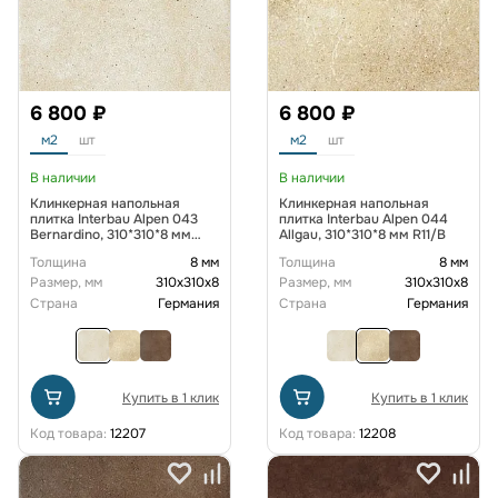
6 800 ₽
6 800 ₽
м2
шт
м2
шт
В наличии
В наличии
Клинкерная напольная
Клинкерная напольная
плитка Interbau Alpen 043
плитка Interbau Alpen 044
Bernardino, 310*310*8 мм
Allgau, 310*310*8 мм R11/B
R11/B
Толщина
8 мм
Толщина
8 мм
Размер, мм
310х310х8
Размер, мм
310х310х8
Страна
Германия
Страна
Германия
Купить в 1 клик
Купить в 1 клик
Код товара:
12207
Код товара:
12208