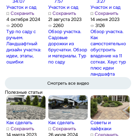
34:07
7:57
3:27
Участок и сад
Участок и сад
Участок и сад
Сохранить
Сохранить
Сохранить
4 октября 2024
21 августа 2023
14 июня 2023
2000
2260
3126
Тур по саду с
Обзор участка.
Обзор участка.
ручьем.
Садовые
Как
Ландшафтный
дорожки из
самостоятельно
дизайн участка:
брусчатки. Обзор
обустроить
идеи, этапы,
и материалы. Тур
владение на 11
ошибки
по саду
сотках. Хаус тур
плюс идеи
ландшафта
Смотреть все видео
Полезные статьи
Как сделать
Как сделать
Советы и
Сохранить
Сохранить
лайфхаки
14 марта 2023
26 июля 2024
Сохранить