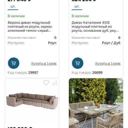
шт.
шт.
В наличии
В наличии
Верона диван модульный
Диван Каталония 4SIS
плетеный из роупа, каркас
модульный плетеный из
алюминий темно-серый
роупа, основание дуб, роуп
(RAL7024) муар, роуп
темно-серый круглый, ткань
Количество мест
5
Количество мест
6
темно-серый круглый, ткань
темно-серая 27
темно-серая 027
Материал
Роуп
Материал
Роуп / Дуб
Купить в 1 клик
Купить в 1 клик
Код товара:
29957
Код товара:
26699