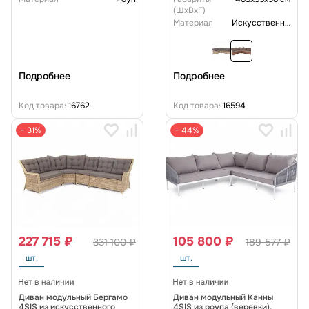
(ШxВxГ)
Материал
Искусственный ротанг
Подробнее
Подробнее
Код товара:
16762
Код товара:
16594
− 31%
− 44%
227 715 ₽
105 800 ₽
331 100 ₽
189 577 ₽
шт.
шт.
Диван модульный Бергамо
Диван модульный Канны
4SIS из искусственного
4SIS из роупа (веревки),