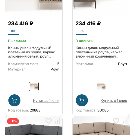
234 416 ₽
234 416 ₽
шт.
шт.
В наличии
В наличии
Канны диван модульный
Канны диван модульный
плетеный из роупа, каркас
плетеный из роупа, каркас
алюминий белый, роуп
алюминий коричневый
бежевый круглый, ткань
(RAL8016) муар, роуп
Количество мест
5
Материал
Роуп
бежевая 035
коричневый круглый, ткань
бежевая 15052
Материал
Роуп
Купить в 1 клик
Купить в 1 клик
Код товара:
29883
Код товара:
30085
− 11%