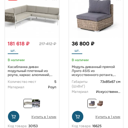
181 618 ₽
36 800 ₽
217 412 ₽
шт.
шт.
В наличии
В наличии
Касабланка диван
Модуль диванный прямой
модульный плетеный из
Лунго 4SIS из
роупа, каркас алюминий,
искусственного ротанга,
роуп серо-коричневый
цвет соломенный с
Количество мест
5
Габариты
73x85x67 см
23мм, ткань бежевая 15052
подушками
(ШxВxГ)
Материал
Роуп
Материал
Искусственный ротанг
Купить в 1 клик
Купить в 1 клик
Код товара:
30153
Код товара:
16625