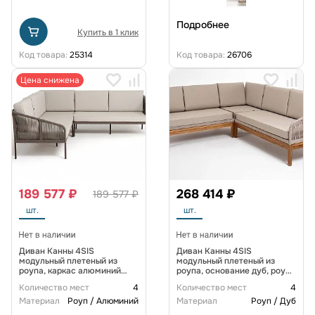
Подробнее
Купить в 1 клик
Код товара:
25314
Код товара:
26706
Цена снижена
189 577 ₽
268 414 ₽
189 577 ₽
шт.
шт.
Диван Канны 4SIS
Диван Канны 4SIS
модульный плетеный из
модульный плетеный из
роупа, каркас алюминий
роупа, основание дуб, роуп
коричневый (RAL8016) муар,
бежевый круглый, ткань
Количество мест
4
Количество мест
4
роуп коричневый круглый,
бежевая 52
ткань бежевая 35
Материал
Роуп / Алюминий
Материал
Роуп / Дуб