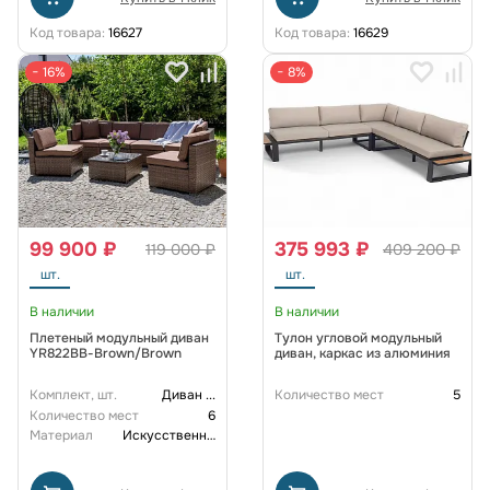
Код товара:
16627
Код товара:
16629
− 16%
− 8%
99 900 ₽
375 993 ₽
119 000 ₽
409 200 ₽
шт.
шт.
В наличии
В наличии
Плетеный модульный диван
Тулон угловой модульный
YR822BB-Brown/Brown
диван, каркас из алюминия
Комплект, шт.
Диван
...
Количество мест
5
Количество мест
6
Материал
Искусственный ротанг