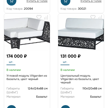
Купить в 1 клик
Купить в 1 клик
Код товара:
20094
Код товара:
30021
174 000 ₽
131 000 ₽
шт.
шт.
В наличии
В наличии
Угловой модуль Vitgarden из
Центральный модуль
базальта, цвет черный
Vitgarden из базальта, цвет
черный
Габариты
124x124x68 см
Габариты
110x120x68 см
(ШxВxГ)
(ШxВxГ)
Материал
Базальт
Материал
Базальт