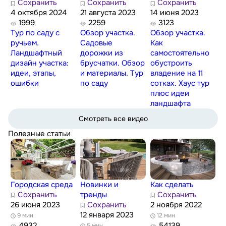
Сохранить
Сохранить
Сохранить
4 октября 2024
21 августа 2023
14 июня 2023
1999
2259
3123
Тур по саду с
Обзор участка.
Обзор участка.
ручьем.
Садовые
Как
Ландшафтный
дорожки из
самостоятельно
дизайн участка:
брусчатки. Обзор
обустроить
идеи, этапы,
и материалы. Тур
владение на 11
ошибки
по саду
сотках. Хаус тур
плюс идеи
ландшафта
Смотреть все видео
Полезные статьи
Городская среда
Новинки и
Как сделать
Сохранить
тренды
Сохранить
26 июня 2023
Сохранить
2 ноября 2022
12 января 2023
9 мин
12 мин
4932
54139
5 мин