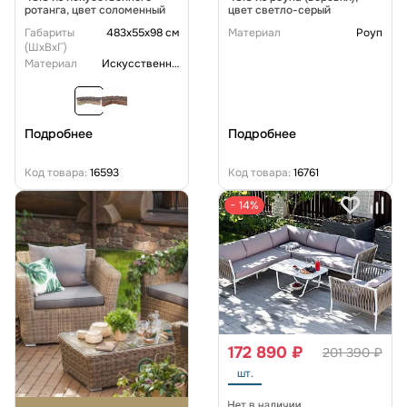
ротанга, цвет соломенный
цвет светло-серый
Габариты
483х55х98 см
Материал
Роуп
(ШxВxГ)
Материал
Искусственный ротанг
Подробнее
Подробнее
Код товара:
16593
Код товара:
16761
− 14%
172 890 ₽
201 390 ₽
шт.