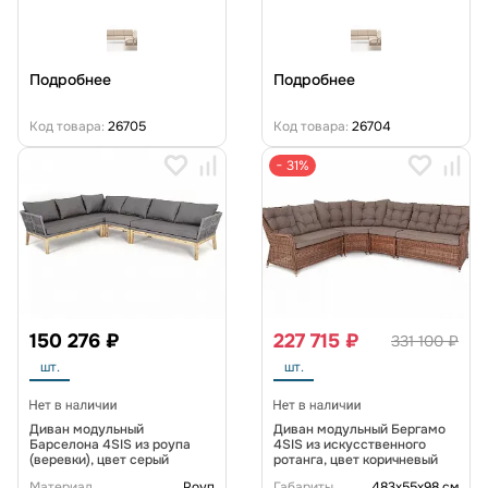
Подробнее
Подробнее
Код товара:
26705
Код товара:
26704
− 31%
150 276 ₽
227 715 ₽
331 100 ₽
шт.
шт.
Диван модульный
Диван модульный Бергамо
Барселона 4SIS из роупа
4SIS из искусственного
(веревки), цвет серый
ротанга, цвет коричневый
Материал
Роуп
Габариты
483х55х98 см