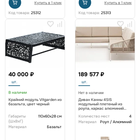
Купить в 1 клик
Купить в 1 клик
Код товара:
25312
Код товара:
25313
40 000 ₽
189 577 ₽
шт.
шт.
В наличии
Крайний модуль Vitgarden из
Диван Канны 4SIS
базальта, цвет черный
модульный плетеный из
роупа, каркас алюминий
белый, роуп бежевый
Габариты
110x60x28 см
Количество мест
4
круглый, ткань бежевая
(ШxВxГ)
15052
Материал
Роуп / Алюминий
Материал
Базальт