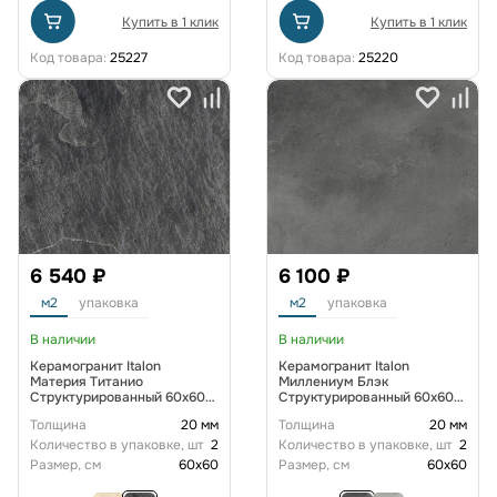
Купить в 1 клик
Купить в 1 клик
Код товара:
25227
Код товара:
25220
6 540 ₽
6 100 ₽
м2
упаковка
м2
упаковка
В наличии
В наличии
Керамогранит Italon
Керамогранит Italon
Материя Титанио
Миллениум Блэк
Структурированный 60x60
Структурированный 60x60
см
см
Толщина
20 мм
Толщина
20 мм
Количество в упаковке, шт
2
Количество в упаковке, шт
2
Размер, см
60x60
Размер, см
60x60