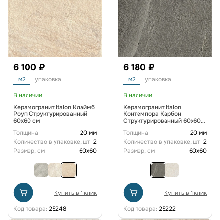
6 100 ₽
6 180 ₽
м2
упаковка
м2
упаковка
В наличии
В наличии
Керамогранит Italon Клаймб
Керамогранит Italon
Роуп Структурированный
Контемпора Карбон
60x60 см
Структурированный 60x60
см
Толщина
20 мм
Толщина
20 мм
Количество в упаковке, шт
2
Количество в упаковке, шт
2
Размер, см
60x60
Размер, см
60x60
Купить в 1 клик
Купить в 1 клик
Код товара:
25248
Код товара:
25222