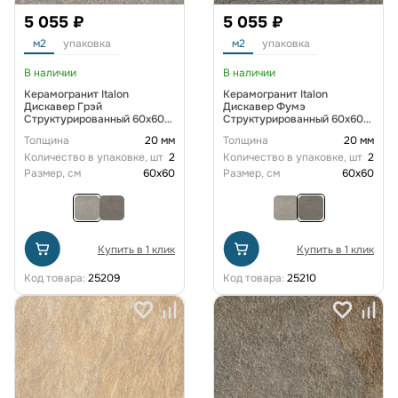
5 055 ₽
5 055 ₽
м2
упаковка
м2
упаковка
В наличии
В наличии
Керамогранит Italon
Керамогранит Italon
Дискавер Грэй
Дискавер Фумэ
Структурированный 60x60
Структурированный 60x60
см
см
Толщина
20 мм
Толщина
20 мм
Количество в упаковке, шт
2
Количество в упаковке, шт
2
Размер, см
60x60
Размер, см
60x60
Купить в 1 клик
Купить в 1 клик
Код товара:
25209
Код товара:
25210