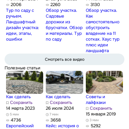
2006
2260
3130
Тур по саду с
Обзор участка.
Обзор участка.
ручьем.
Садовые
Как
Ландшафтный
дорожки из
самостоятельно
дизайн участка:
брусчатки. Обзор
обустроить
идеи, этапы,
и материалы. Тур
владение на 11
ошибки
по саду
сотках. Хаус тур
плюс идеи
ландшафта
Смотреть все видео
Полезные статьи
Как сделать
Как сделать
Советы и
Сохранить
Сохранить
лайфхаки
14 марта 2023
26 июля 2024
Сохранить
15 января 2019
5 мин
7 мин
4736
3658
3 мин
Европейский
Кейс: история о
5292