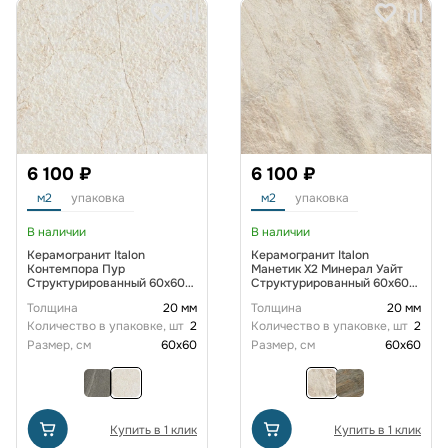
6 100 ₽
6 100 ₽
м2
упаковка
м2
упаковка
В наличии
В наличии
Керамогранит Italon
Керамогранит Italon
Контемпора Пур
Манетик X2 Минерал Уайт
Структурированный 60x60
Структурированный 60x60
см
см
Толщина
20 мм
Толщина
20 мм
Количество в упаковке, шт
2
Количество в упаковке, шт
2
Размер, см
60x60
Размер, см
60x60
Купить в 1 клик
Купить в 1 клик