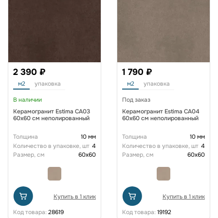
2 390 ₽
1 790 ₽
м2
упаковка
м2
упаковка
В наличии
Под заказ
Керамогранит Estima CA03
Керамогранит Estima CA04
60x60 см неполированный
60x60 см неполированный
Толщина
10 мм
Толщина
10 мм
Количество в упаковке, шт
4
Количество в упаковке, шт
4
Размер, см
60x60
Размер, см
60x60
Купить в 1 клик
Купить в 1 клик
Код товара:
28619
Код товара:
19192