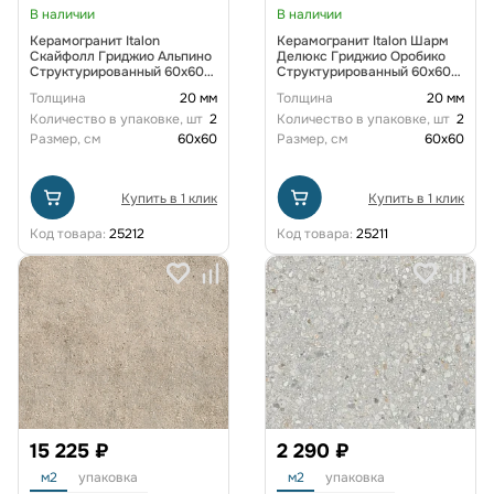
В наличии
В наличии
Керамогранит Italon
Керамогранит Italon Шарм
Скайфолл Гриджио Альпино
Делюкс Гриджио Оробико
Структурированный 60x60
Структурированный 60x60
см
см
Толщина
20 мм
Толщина
20 мм
Количество в упаковке, шт
2
Количество в упаковке, шт
2
Размер, см
60x60
Размер, см
60x60
Купить в 1 клик
Купить в 1 клик
Код товара:
25212
Код товара:
25211
15 225 ₽
2 290 ₽
м2
упаковка
м2
упаковка