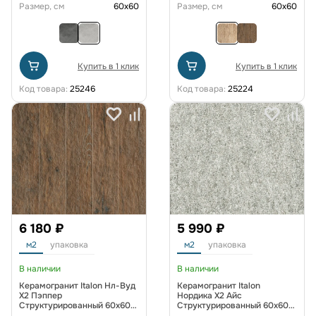
Размер, см
60x60
Размер, см
60x60
Купить в 1 клик
Купить в 1 клик
Код товара:
25246
Код товара:
25224
6 180 ₽
5 990 ₽
м2
упаковка
м2
упаковка
В наличии
В наличии
Керамогранит Italon Нл-Вуд
Керамогранит Italon
X2 Пэппер
Нордика X2 Айс
Структурированный 60x60
Структурированный 60x60
см
см