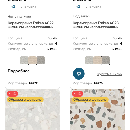
м2
упаковка
м2
упаковка
Под заказ
Керамогранит Estima AG22
Керамогранит Estima AG23
60x60 см неполированный
60x60 см неполированный
Толщина
10 мм
Толщина
10 мм
Количество в упаковке, шт
4
Количество в упаковке, шт
4
Размер, см
60x60
Размер, см
60x60
Подробнее
Купить в 1 клик
Код товара:
18820
Код товара:
18825
− 11%
− 11%
Образец в шоуруме
Образец в шоуруме