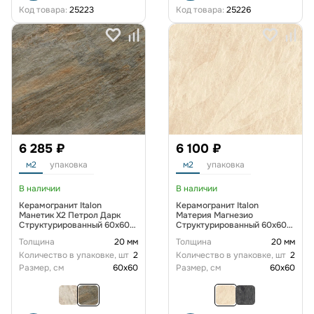
Код товара:
25223
Код товара:
25226
6 285 ₽
6 100 ₽
м2
упаковка
м2
упаковка
В наличии
В наличии
Керамогранит Italon
Керамогранит Italon
Манетик X2 Петрол Дарк
Материя Магнезио
Структурированный 60x60
Структурированный 60x60
см
см
Толщина
20 мм
Толщина
20 мм
Количество в упаковке, шт
2
Количество в упаковке, шт
2
Размер, см
60x60
Размер, см
60x60