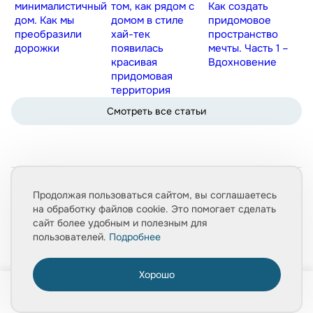
минималистичный
том, как рядом с
Как создать
дом. Как мы
домом в стиле
придомовое
преобразили
хай-тек
пространство
дорожки
появилась
мечты. Часть 1 –
красивая
Вдохновение
придомовая
территория
Смотреть все статьи
Продолжая пользоваться сайтом, вы соглашаетесь
на обработку файлов cookie. Это помогает сделать
Закажите бесплатную консультацию
сайт более удобным и полезным для
пользователей.
Подробнее
Оставьте свои контакты, мы свяжемся с вами в ближайшее
время
Хорошо
0
Главная
Товары
Услуги
Медиа
Корзина