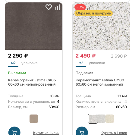
− 7%
Образец в шоуруме
2 290 ₽
2 490 ₽
2 690 ₽
м2
упаковка
м2
упаковка
В наличии
Под заказ
Керамогранит Estima CA05
Керамогранит Estima CM00
60x60 см неполированный
60x60 см неполированный
Толщина
10 мм
Толщина
10 мм
Количество в упаковке, шт
4
Количество в упаковке, шт
4
Размер, см
60x60
Размер, см
60x60
Купить в 1 клик
Купить в 1 клик