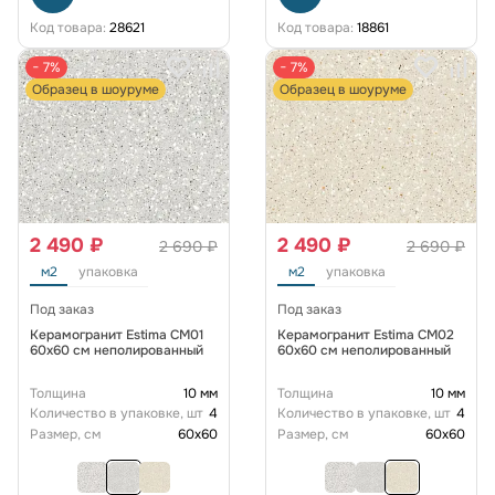
Код товара:
28621
Код товара:
18861
− 7%
− 7%
Образец в шоуруме
Образец в шоуруме
2 490 ₽
2 490 ₽
2 690 ₽
2 690 ₽
м2
упаковка
м2
упаковка
Под заказ
Под заказ
Керамогранит Estima CM01
Керамогранит Estima CM02
60x60 см неполированный
60x60 см неполированный
Толщина
10 мм
Толщина
10 мм
Количество в упаковке, шт
4
Количество в упаковке, шт
4
Размер, см
60x60
Размер, см
60x60