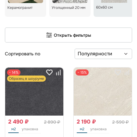
60x60 см
Керамогранит
Утолщенный 20 мм
Открыть фильтры
Сортировать по
− 14%
− 15%
Образец в шоуруме
2 490 ₽
2 190 ₽
2 890 ₽
2 590 ₽
м2
упаковка
м2
упаковка