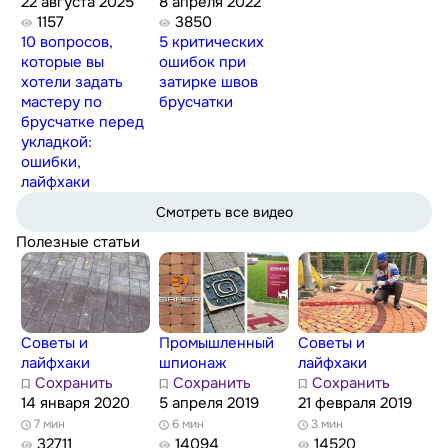
22 августа 2025
8 апреля 2022
1157
3850
10 вопросов,
5 критических
которые вы
ошибок при
хотели задать
затирке швов
мастеру по
брусчатки
брусчатке перед
укладкой:
ошибки,
лайфхаки
Смотреть все видео
Полезные статьи
Советы и
Промышленный
Советы и
лайфхаки
шпионаж
лайфхаки
Сохранить
Сохранить
Сохранить
14 января 2020
5 апреля 2019
21 февраля 2019
7 мин
6 мин
3 мин
32711
14094
14520