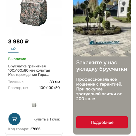
3 980 ₽
м2
В наличии
Закажите у нас
Брусчатка гранитная
укладку брусчатки
100x100x80 мм колотая
Месторождение Гора
Токимовка
Профессиональное
Толщина
80 мм
мощение с гарантией.
Размер, мм
100х100х80
При покупке
тротуарной плитки от
200 кв. м.
Купить в 1 клик
Подробнее
Код товара:
27866