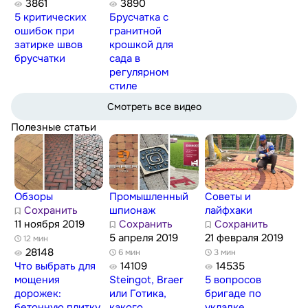
3861
3890
5 критических
Брусчатка с
ошибок при
гранитной
затирке швов
крошкой для
брусчатки
сада в
регулярном
стиле
Смотреть все видео
Полезные статьи
Обзоры
Промышленный
Советы и
Сохранить
шпионаж
лайфхаки
11 ноября 2019
Сохранить
Сохранить
5 апреля 2019
21 февраля 2019
12 мин
28148
6 мин
3 мин
Что выбрать для
14109
14535
мощения
Steingot, Braer
5 вопросов
дорожек:
или Готика,
бригаде по
бетонную плитку,
какого
укладке