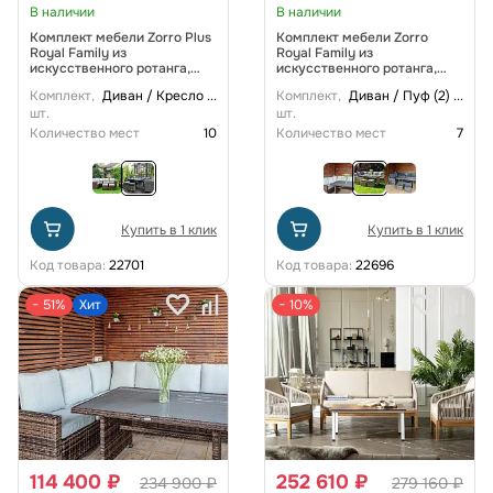
В наличии
В наличии
Комплект мебели Zorro Plus
Комплект мебели Zorro
Royal Family из
Royal Family из
искусственного ротанга,
искусственного ротанга,
цвет серый
цвет бежевый
Комплект,
Диван / Кресло
...
Комплект,
Диван / Пуф (2)
...
шт.
шт.
Количество мест
10
Количество мест
7
Купить в 1 клик
Купить в 1 клик
Код товара:
22701
Код товара:
22696
− 51%
Хит
− 10%
114 400 ₽
252 610 ₽
234 900 ₽
279 160 ₽