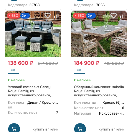
Код товара:
22708
Код товара:
17033
− 63%
Хит
− 56%
Хит
138 600 ₽
184 900 ₽
374 900 ₽
419 900 ₽
шт.
шт.
В наличии
В наличии
Угловой комплект Genry
Обеденный комплект Isabella
Royal Family из
Royal Family из
искусственного ротанга,
искусственного ротанга,
цвет серый
цвет бежевый
Комплект,
Диван / Кресло
...
Комплект, шт.
Кресло (6)
...
шт.
Количество мест
6
Количество мест
7
Материал
Искусственный ротанг
Купить в 1 клик
Купить в 1 клик