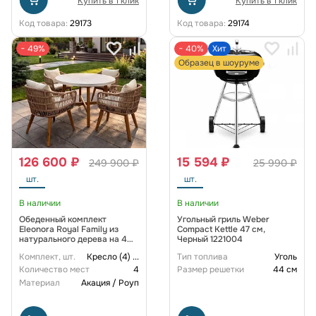
Купить в 1 клик
Купить в 1 клик
Код товара:
29173
Код товара:
29174
− 49%
− 40%
Хит
Образец в шоуруме
126 600 ₽
15 594 ₽
249 900 ₽
25 990 ₽
шт.
шт.
В наличии
В наличии
Обеденный комплект
Угольный гриль Weber
Eleonora Royal Family из
Compact Kettle 47 см,
натурального дерева на 4
Черный 1221004
персоны
Комплект, шт.
Кресло (4)
...
Тип топлива
Уголь
Количество мест
4
Размер решетки
44 см
Материал
Акация / Роуп