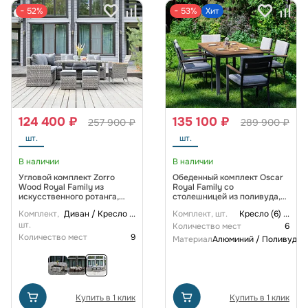
− 52%
− 53%
Хит
124 400 ₽
135 100 ₽
257 900 ₽
289 900 ₽
шт.
шт.
В наличии
В наличии
Угловой комплект Zorro
Обеденный комплект Oscar
Wood Royal Family из
Royal Family со
искусственного ротанга,
столешницей из поливуда,
цвет серый
цвет светло-серый
Комплект,
Диван / Кресло
...
Комплект, шт.
Кресло (6)
...
шт.
Количество мест
6
Количество мест
9
Материал
Алюминий / Поливуд
Купить в 1 клик
Купить в 1 клик