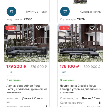
Купить в 1 клик
Купить в 1 клик
Код товара:
22580
Код товара:
29179
− 53%
− 43%
179 200 ₽
176 100 ₽
379 900 ₽
309 900 ₽
шт.
шт.
В наличии
В наличии
Лаунж-зона Adrian Royal
Лаунж-зона Gisselle Royal
Family с угловым диваном из
Family с угловым диваном из
алюминия
алюминия
Комплект,
Диван / Кресло
...
Комплект, шт.
Диван / Стол
шт.
Количество мест
8
Количество мест
7