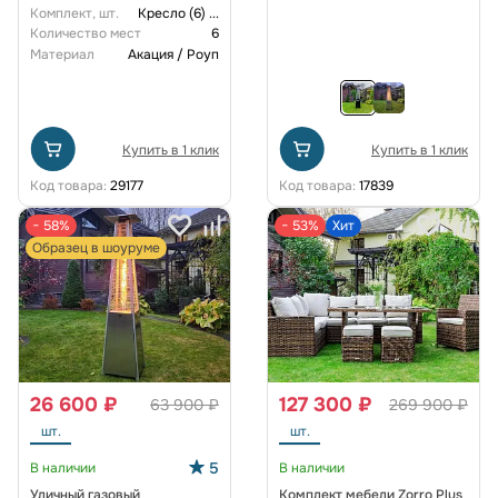
персон
Комплект, шт.
Кресло (6)
...
Количество мест
6
Материал
Акация / Роуп
Купить в 1 клик
Купить в 1 клик
Код товара:
29177
Код товара:
17839
− 58%
− 53%
Хит
Образец в шоуруме
26 600 ₽
127 300 ₽
63 900 ₽
269 900 ₽
шт.
шт.
5
В наличии
В наличии
Уличный газовый
Комплект мебели Zorro Plus