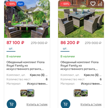
− 69%
Хит
− 69%
87 100 ₽
86 200 ₽
279 900 ₽
279 900 ₽
шт.
шт.
В наличии
В наличии
Обеденный комплект Fiona
Обеденный комплект Fiona
Royal Family из
Royal Family из
искусственного ротанга,
искусственного ротанга,
цвет коричневый
цвет серый
Комплект, шт.
Кресло (6)
...
Комплект, шт.
Кресло (6)
...
Количество мест
6
Количество мест
6
Материал
Искусственный ротанг
Материал
Искусственный ротанг
Купить в 1 клик
Купить в 1 клик