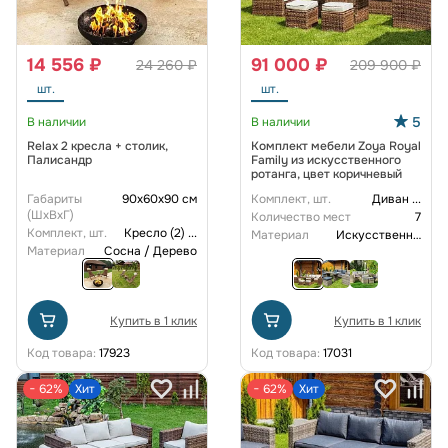
14 556 ₽
91 000 ₽
24 260 ₽
209 900 ₽
шт.
шт.
5
В наличии
В наличии
Relax 2 кресла + столик,
Комплект мебели Zoya Royal
Палисандр
Family из искусственного
ротанга, цвет коричневый
Габариты
90x60x90 см
Комплект, шт.
Диван
...
(ШxВxГ)
Количество мест
7
Комплект, шт.
Кресло (2)
...
Материал
Искусственный ротанг
Материал
Сосна / Дерево
Купить в 1 клик
Купить в 1 клик
Код товара:
17923
Код товара:
17031
− 62%
Хит
− 62%
Хит