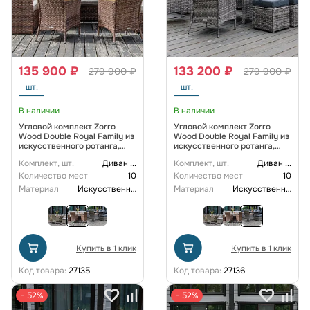
135 900 ₽
133 200 ₽
279 900 ₽
279 900 ₽
шт.
шт.
В наличии
В наличии
Угловой комплект Zorro
Угловой комплект Zorro
Wood Double Royal Family из
Wood Double Royal Family из
искусственного ротанга,
искусственного ротанга,
цвет коричневый
цвет серый
Комплект, шт.
Диван
...
Комплект, шт.
Диван
...
Количество мест
10
Количество мест
10
Материал
Искусственный ротанг
Материал
Искусственный ротанг
Купить в 1 клик
Купить в 1 клик
Код товара:
27135
Код товара:
27136
− 52%
− 52%