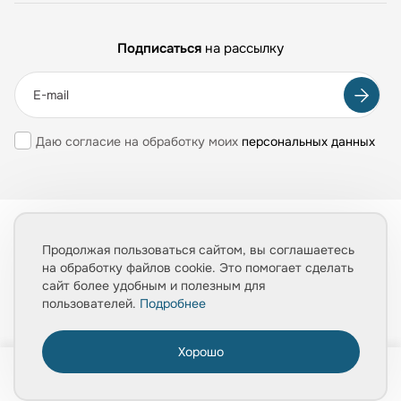
Подписаться
на рассылку
Даю согласие на обработку моих
персональных данных
Информация, представленная на сайте mpolis-pro.ru, носит
исключительно ознакомительный характер и ни при каких
Продолжая пользоваться сайтом, вы соглашаетесь
условиях не может считаться публичной офертой. Точные
на обработку файлов cookie. Это помогает сделать
сведения о ценах, условиях продажи и доставки вы можете
сайт более удобным и полезным для
получить у наших менеджеров.
пользователей.
Подробнее
Все права защищены 2026
Обработка персональных данных
Хорошо
0
Политика конфиденциальности
Главная
Товары
Услуги
Медиа
Корзина