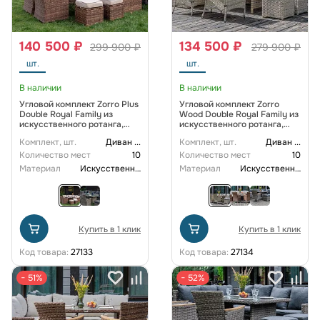
140 500 ₽
134 500 ₽
299 900 ₽
279 900 ₽
шт.
шт.
В наличии
В наличии
Угловой комплект Zorro Plus
Угловой комплект Zorro
Double Royal Family из
Wood Double Royal Family из
искусственного ротанга,
искусственного ротанга,
цвет коричневый
цвет бежевый
Комплект, шт.
Диван
...
Комплект, шт.
Диван
...
Количество мест
10
Количество мест
10
Материал
Искусственный ротанг
Материал
Искусственный ротанг
Купить в 1 клик
Купить в 1 клик
Код товара:
27133
Код товара:
27134
− 51%
− 52%