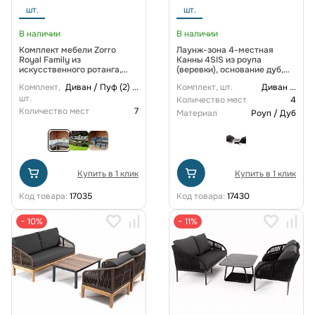
шт.
шт.
В наличии
В наличии
Комплект мебели Zorro
Лаунж-зона 4-местная
Royal Family из
Канны 4SIS из роупа
искусственного ротанга,
(веревки), основание дуб,
цвет коричневый
цвет бежевый
Комплект,
Диван / Пуф (2)
...
Комплект, шт.
Диван
...
шт.
Количество мест
4
Количество мест
7
Материал
Роуп / Дуб
Купить в 1 клик
Купить в 1 клик
Код товара:
17035
Код товара:
17430
− 10%
− 11%