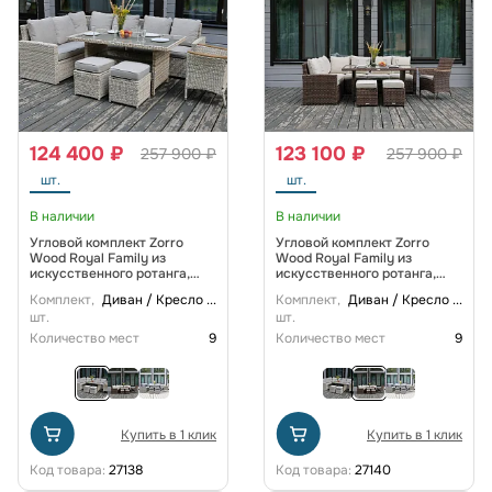
124 400 ₽
123 100 ₽
257 900 ₽
257 900 ₽
шт.
шт.
В наличии
В наличии
Угловой комплект Zorro
Угловой комплект Zorro
Wood Royal Family из
Wood Royal Family из
искусственного ротанга,
искусственного ротанга,
цвет бежевый
цвет коричневый
Комплект,
Диван / Кресло
...
Комплект,
Диван / Кресло
...
шт.
шт.
Количество мест
9
Количество мест
9
Купить в 1 клик
Купить в 1 клик
Код товара:
27138
Код товара:
27140