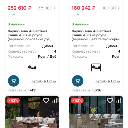
252 610 ₽
160 242 ₽
279 160 ₽
180 817 ₽
шт.
шт.
В наличии
В наличии
Лаунж-зона 4-местная
Лаунж-зона 4-местная
Канны 4SIS из роупа
Канны 4SIS из роупа
(веревки), основание дуб,
(веревки), цвет темно-серый
цвет коричневый
Комплект, шт.
Диван
...
Комплект, шт.
Диван
...
Количество мест
4
Количество мест
4
Материал
Роуп / Дуб
Материал
Роуп
Купить в 1 клик
Купить в 1 клик
Код товара:
17431
Код товара:
16736
− 53%
− 52%