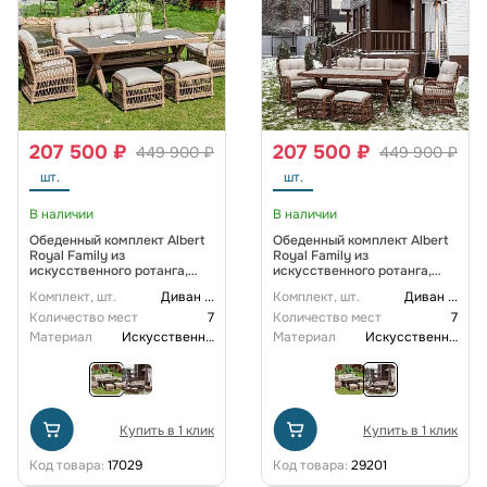
207 500 ₽
207 500 ₽
449 900 ₽
449 900 ₽
шт.
шт.
В наличии
В наличии
Обеденный комплект Albert
Обеденный комплект Albert
Royal Family из
Royal Family из
искусственного ротанга,
искусственного ротанга,
цвет бежевый
цвет коричневый
Комплект, шт.
Диван
...
Комплект, шт.
Диван
...
Количество мест
7
Количество мест
7
Материал
Искусственный ротанг
Материал
Искусственный ротанг
Купить в 1 клик
Купить в 1 клик
Код товара:
17029
Код товара:
29201