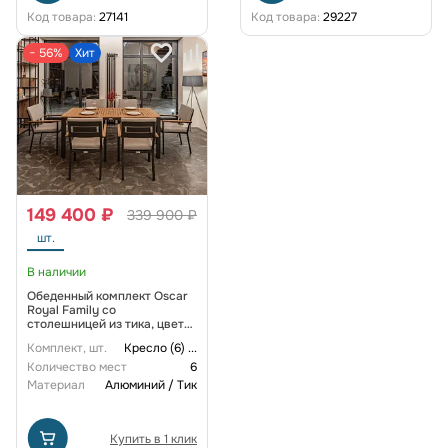
Код товара:
27141
Код товара:
29227
− 56%
Хит
149 400 ₽
339 900 ₽
шт.
В наличии
Обеденный комплект Oscar
Royal Family со
столешницей из тика, цвет
светло серый
Комплект, шт.
Кресло (6)
...
Количество мест
6
Материал
Алюминий / Тик
Купить в 1 клик