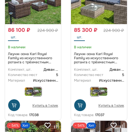
86 100 ₽
85 300 ₽
224 900 ₽
224 900 ₽
шт.
шт.
В наличии
В наличии
Лаунж-зона Karl Royal
Лаунж-зона Karl Royal
Family из искусственного
Family из искусственного
ротанга с трёхместным
ротанга с трёхместным
диваном, цвет коричневый
диваном, цвет серый
Комплект, шт.
Диван
...
Комплект, шт.
Диван
...
Количество мест
5
Количество мест
5
Материал
Искусственный ротанг
Материал
Искусственный ротанг
Купить в 1 клик
Купить в 1 клик
Код товара:
17038
Код товара:
17037
− 54%
Хит
− 54%
Хит