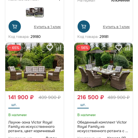
Материал
Алюминий
Купить в 1 клик
Купить в 1 клик
Код товара:
29180
Код товара:
29181
− 65%
− 56%
141 900 ₽
216 500 ₽
409 900 ₽
489 900 ₽
шт.
шт.
В наличии
В наличии
Лаунж-зона Victor Royal
Обеденный комплект Victor
Family из искусственного
Royal Family из
ротанга, цвет коричневый
искусственного ротанга c 6
креслами, цвет коричневый