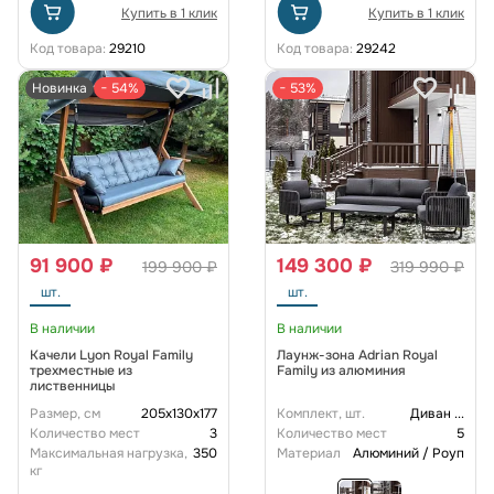
Купить в 1 клик
Купить в 1 клик
Код товара:
29210
Код товара:
29242
Новинка
− 54%
− 53%
91 900 ₽
149 300 ₽
199 900 ₽
319 990 ₽
шт.
шт.
В наличии
В наличии
Качели Lyon Royal Family
Лаунж-зона Adrian Royal
трехместные из
Family из алюминия
лиственницы
Размер, см
205х130х177
Комплект, шт.
Диван
...
Количество мест
3
Количество мест
5
Максимальная нагрузка,
350
Материал
Алюминий / Роуп
кг