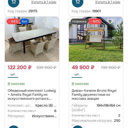
Купить в 1 клик
Купить в 1 клик
Код товара:
29175
Код товара:
19901
− 64%
Хит
Новинка
− 64%
122 200 ₽
49 900 ₽
339 900 ₽
139 900 ₽
шт.
шт.
В наличии
В наличии
Обеденный комплект Ludwig
Диван-Качели Bruno Royal
+ Amelia Royal Family из
Family двухместные из
искусственного ротанга,
массива акации
цвет бежевый
Комплект, шт.
Кресло (6)
...
Габариты
194х118х164 см
(ШxВxГ)
Количество мест
6
Количество мест
2
Материал
Искусственный ротанг
Максимальная нагрузка,
250
кг