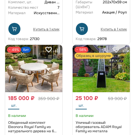
Комплект, шт.
Диван
...
Габариты
202x70x59 см
(ШxВxГ)
Количество мест
7
Материал
Акация / Роуп
Материал
Искусственный ротанг
Купить в 1 клик
Купить в 1 клик
Код товара:
27130
Код товара:
29178
− 49%
Хит
− 58%
Образец в шоуруме
185 000 ₽
25 100 ₽
359 900 ₽
59 900 ₽
шт.
шт.
В наличии
В наличии
Обеденный комплект
Уличный газовый
Eleonora Royal Family из
обогреватель ADAM Royal
натурального дерева на 6
Family из металла