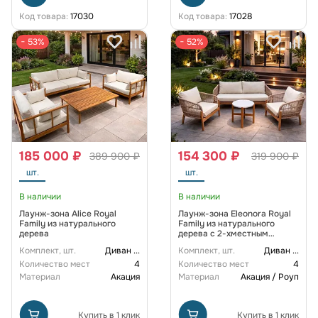
Код товара:
17030
Код товара:
17028
− 53%
− 52%
185 000 ₽
154 300 ₽
389 900 ₽
319 900 ₽
шт.
шт.
В наличии
В наличии
Лаунж-зона Alice Royal
Лаунж-зона Eleonora Royal
Family из натурального
Family из натурального
дерева
дерева с 2-хместным
диваном
Комплект, шт.
Диван
...
Комплект, шт.
Диван
...
Количество мест
4
Количество мест
4
Материал
Акация
Материал
Акация / Роуп
Купить в 1 клик
Купить в 1 клик