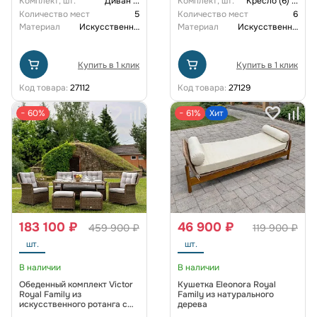
Комплект, шт.
Диван
...
Комплект, шт.
Кресло (6)
...
Количество мест
5
Количество мест
6
Материал
Искусственный ротанг
Материал
Искусственный ротанг
Купить в 1 клик
Купить в 1 клик
Код товара:
27112
Код товара:
27129
− 60%
− 61%
Хит
183 100 ₽
46 900 ₽
459 900 ₽
119 900 ₽
шт.
шт.
В наличии
В наличии
Обеденный комплект Victor
Кушетка Eleonora Royal
Royal Family из
Family из натурального
искусственного ротанга c
дерева
диваном, цвет коричневый