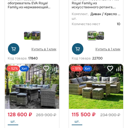
обогреватель EVA Royal
Royal Family из
Family из нержавеющей
искусственного ротанга,
стали
цвет коричневый
Комплект,
Диван / Кресло
...
шт.
Количество мест
10
Купить в 1 клик
Купить в 1 клик
Код товара:
17840
Код товара:
22700
− 52%
Хит
− 51%
Хит
128 600 ₽
115 500 ₽
269 900 ₽
234 900 ₽
шт.
шт.