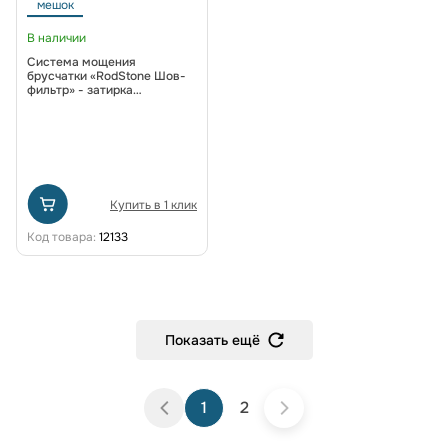
мешок
В наличии
Система мощения
брусчатки «RodStone Шов-
фильтр» - затирка
водопроницаемая 0953
Серый
Купить в 1 клик
Код товара:
12133
Показать ещё
1
2