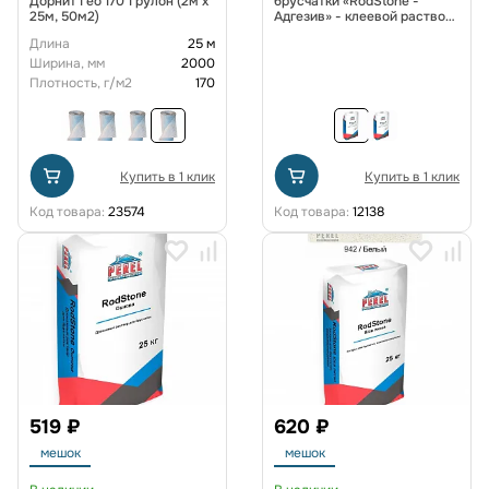
Дорнит Гео 170 1 рулон (2м x
брусчатки «RodStone -
25м, 50м2)
Адгезив» - клеевой раствор
0902 Серый
Длина
25 м
Ширина, мм
2000
Плотность, г/м2
170
Купить в 1 клик
Купить в 1 клик
Код товара:
23574
Код товара:
12138
519 ₽
620 ₽
мешок
мешок