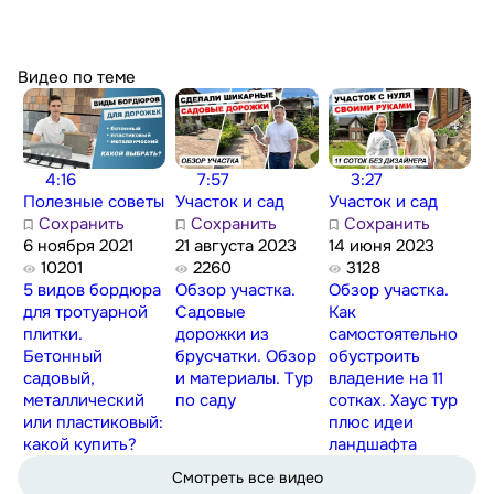
Видео по теме
4:16
7:57
3:27
Полезные советы
Участок и сад
Участок и сад
Сохранить
Сохранить
Сохранить
6 ноября 2021
21 августа 2023
14 июня 2023
10201
2260
3128
5 видов бордюра
Обзор участка.
Обзор участка.
для тротуарной
Садовые
Как
плитки.
дорожки из
самостоятельно
Бетонный
брусчатки. Обзор
обустроить
садовый,
и материалы. Тур
владение на 11
металлический
по саду
сотках. Хаус тур
или пластиковый:
плюс идеи
какой купить?
ландшафта
Смотреть все видео