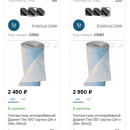
Плотность, г/м2
150
Плотность, г/м2
200
Купить в 1 клик
Купить в 1 клик
Код товара:
23562
Код товара:
23563
2 450 ₽
2 950 ₽
шт.
м2
шт.
м2
В наличии
В наличии
Геотекстиль иглопробивной
Геотекстиль иглопробивной
Дорнит Гео 100 1 рулон (2м x
Дорнит Гео 130 1 рулон (2м x
25м, 50м2)
25м, 50м2)