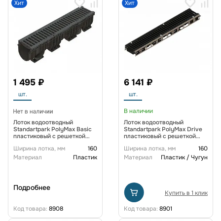
Хит
Хит
1 495 ₽
6 141 ₽
шт.
шт.
В наличии
Лоток водоотводный
Лоток водоотводный
Standartpark PolyMax Basic
Standartpark PolyMax Drive
пластиковый с решеткой
пластиковый с решеткой
ячеистой пластиковой кл. A
щелевой чугунной ВЧ кл.С
Ширина лотка, мм
160
Ширина лотка, мм
160
(к-т) 08020811-М
(комплект) 0805033-М
Материал
Пластик
Материал
Пластик / Чугун
Подробнее
Купить в 1 клик
Код товара:
8908
Код товара:
8901