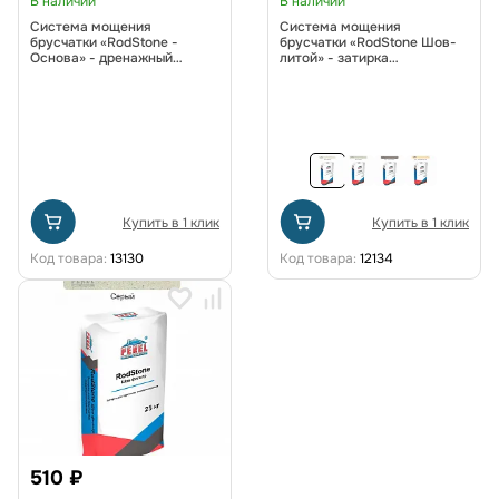
В наличии
В наличии
Система мощения
Система мощения
брусчатки «RodStone -
брусчатки «RodStone Шов-
Основа» - дренажный
литой» - затирка
раствор
водонепроницаемая 0942
Белый
Купить в 1 клик
Купить в 1 клик
Код товара:
13130
Код товара:
12134
510 ₽