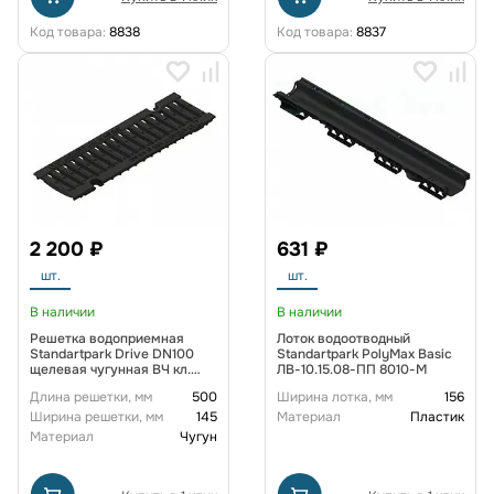
Код товара:
8838
Код товара:
8837
2 200 ₽
631 ₽
шт.
шт.
В наличии
В наличии
Решетка водоприемная
Лоток водоотводный
Standartpark Drive DN100
Standartpark PolyMax Basic
щелевая чугунная ВЧ кл.
ЛВ-10.15.08-ПП 8010-М
D400
Длина решетки, мм
500
Ширина лотка, мм
156
Ширина решетки, мм
145
Материал
Пластик
Материал
Чугун