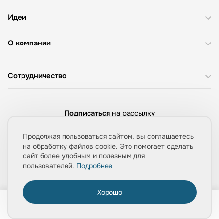
Идеи
О компании
Сотрудничество
Подписаться
на рассылку
Продолжая пользоваться сайтом, вы соглашаетесь
на обработку файлов cookie. Это помогает сделать
сайт более удобным и полезным для
Даю согласие на обработку моих
персональных данных
пользователей.
Подробнее
Хорошо
0
Информация, представленная на сайте mpolis-pro.ru, носит
Главная
Товары
Услуги
Медиа
Корзина