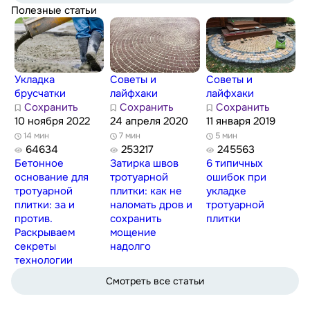
Полезные статьи
Укладка
Советы и
Советы и
брусчатки
лайфхаки
лайфхаки
Сохранить
Сохранить
Сохранить
10 ноября 2022
24 апреля 2020
11 января 2019
14 мин
7 мин
5 мин
64634
253217
245563
Бетонное
Затирка швов
6 типичных
основание для
тротуарной
ошибок при
тротуарной
плитки: как не
укладке
плитки: за и
наломать дров и
тротуарной
против.
сохранить
плитки
Раскрываем
мощение
секреты
надолго
технологии
Смотреть все статьи