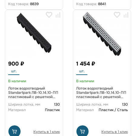
Код товара:
8839
Код товара:
8841
900 ₽
1 454 ₽
шт.
шт.
В наличии
В наличии
Лоток водоотводный
Лоток водоотводный
Standartpark ЛВ-10.14.10-ПП
Standartpark ЛВ-10.14.10-ПП
пластиковый с решеткой
пластиковый с решеткой
пластиковой кл. А (к-т)
стальной оцинкованной (к-т)
Ширина лотка, мм
130
Ширина лотка, мм
130
Материал
Пластик
Материал
Пластик / Сталь
Купить в 1 клик
Купить в 1 клик