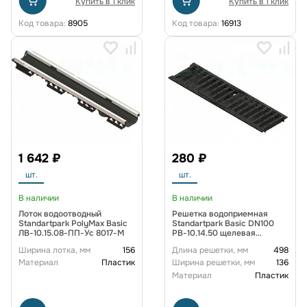
Купить в 1 клик
Купить в 1 клик
Код товара:
8905
Код товара:
16913
1 642 ₽
280 ₽
шт.
шт.
В наличии
В наличии
Лоток водоотводный
Решетка водоприемная
Standartpark PolyMax Basic
Standartpark Basic DN100
ЛВ-10.15.08-ПП-Ус 8017-М
РВ-10.14.50 щелевая
пластиковая кл. А15
Ширина лотка, мм
156
Длина решетки, мм
498
Материал
Пластик
Ширина решетки, мм
136
Материал
Пластик