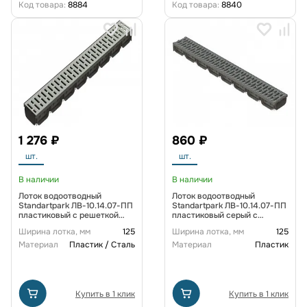
Код товара:
8884
Код товара:
8840
1 276 ₽
860 ₽
шт.
шт.
В наличии
В наличии
Лоток водоотводный
Лоток водоотводный
Standartpark ЛВ-10.14.07-ПП
Standartpark ЛВ-10.14.07-ПП
пластиковый с решеткой
пластиковый серый с
стальной оцинкованной
решеткой пластиковой кл.А
Ширина лотка, мм
125
Ширина лотка, мм
125
(комплект)
(комплект) 08818-С
Материал
Пластик / Сталь
Материал
Пластик
Купить в 1 клик
Купить в 1 клик