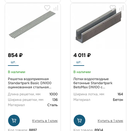
854 ₽
4 011 ₽
шт.
шт.
В наличии
В наличии
Решетка водоприемная
Лотки водоотводные
Standartpark Basic DN100
бетонные Standartpark
оцинкованная стальная
BetoMax DN100 с
штампованная щелевая кл.
внутренним уклоном h125-
Длина решетки, мм
1000
Ширина лотка, мм
164
А15
h230 под решетку кл. С250
Ширина решетки, мм
136
Материал
Бетон
Материал
Сталь
Купить в 1 клик
Купить в 1 клик
Код товара:
8897
Код товара:
8904