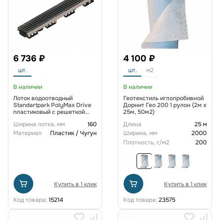
6 736 ₽
4 100 ₽
шт.
шт.
м2
В наличии
В наличии
Лоток водоотводный
Геотекстиль иглопробивной
Standartpark PolyMax Drive
Дорнит Гео 200 1 рулон (2м x
пластиковый с решеткой
25м, 50м2)
щелевой чугунной ВЧ кл. D
Ширина лотка, мм
160
Длина
25 м
(комплект) 0805034-М
Материал
Пластик / Чугун
Ширина, мм
2000
Плотность, г/м2
200
Купить в 1 клик
Купить в 1 клик
Код товара:
15214
Код товара:
23575