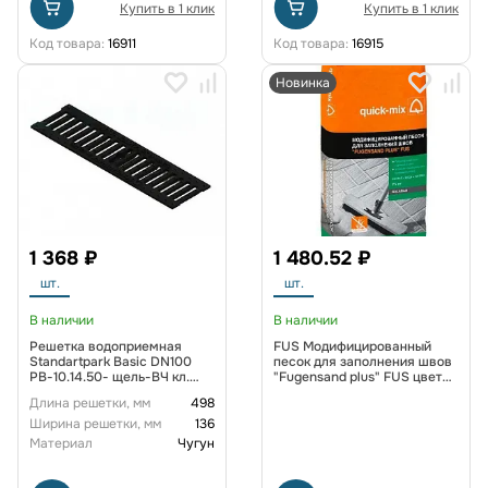
Купить в 1 клик
Купить в 1 клик
Код товара:
16911
Код товара:
16915
Новинка
1 368 ₽
1 480.52 ₽
шт.
шт.
В наличии
В наличии
Решетка водоприемная
FUS Модифицированный
Standartpark Basic DN100
песок для заполнения швов
РВ-10.14.50- щель-ВЧ кл.
"Fugensand plus" FUS цвет
С250
песочный
Длина решетки, мм
498
Ширина решетки, мм
136
Материал
Чугун