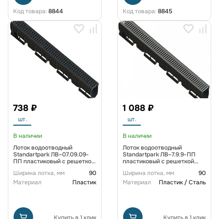
Код товара:
8844
Код товара:
8845
738 ₽
1 088 ₽
шт.
шт.
В наличии
В наличии
Лоток водоотводный
Лоток водоотводный
Standartpark ЛВ–07.09.09-
Standartpark ЛВ–7.9.9-ПП
ПП пластиковый с решеткой
пластиковый с решеткой
ячеистой пластиковой кл. А
штампованной стальной кл.
Ширина лотка, мм
90
Ширина лотка, мм
90
(комплект)
А (комплект)
Материал
Пластик
Материал
Пластик / Сталь
Купить в 1 клик
Купить в 1 клик