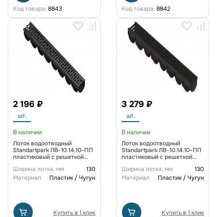
Код товара:
8843
Код товара:
8842
2 196 ₽
3 279 ₽
шт.
шт.
В наличии
В наличии
Лоток водоотводный
Лоток водоотводный
Standartpark ЛВ-10.14.10-ПП
Standartpark ЛВ-10.14.10-ПП
пластиковый с решеткой
пластиковый с решеткой
щелевой чугунной кл. А (к-т)
щелевой чугунной кл. С (к-т)
Ширина лотка, мм
130
Ширина лотка, мм
130
Материал
Пластик / Чугун
Материал
Пластик / Чугун
Купить в 1 клик
Купить в 1 клик