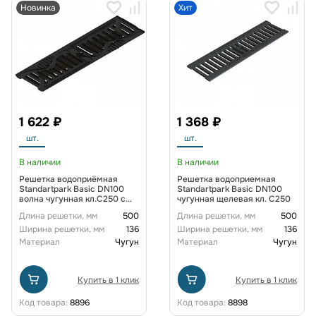
Новинка
Хит
1 622 ₽
1 368 ₽
шт.
шт.
В наличии
В наличии
Решетка водоприёмная
Решетка водоприемная
Standartpark Basic DN100
Standartpark Basic DN100
волна чугунная кл.С250 с
чугунная щелевая кл. С250
антикоррозионным
Длина решетки, мм
500
Длина решетки, мм
500
покрытием
Ширина решетки, мм
136
Ширина решетки, мм
136
Материал
Чугун
Материал
Чугун
Купить в 1 клик
Купить в 1 клик
Код товара:
8896
Код товара:
8898