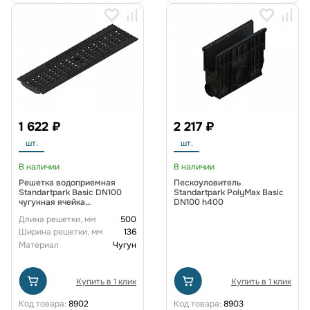
1 622 ₽
2 217 ₽
шт.
шт.
В наличии
В наличии
Решетка водоприемная
Пескоуловитель
Standartpark Basic DN100
Standartpark PolyMax Basic
чугунная ячейка
DN100 h400
"антикаблук" SAFE кл. С250
Длина решетки, мм
500
Ширина решетки, мм
136
Материал
Чугун
Купить в 1 клик
Купить в 1 клик
Код товара:
8902
Код товара:
8903