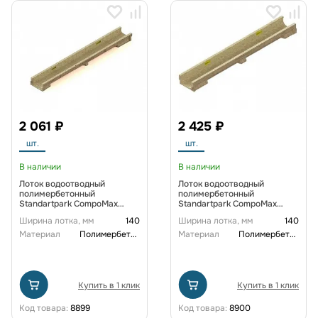
2 061 ₽
2 425 ₽
шт.
шт.
В наличии
В наличии
Лоток водоотводный
Лоток водоотводный
полимербетонный
полимербетонный
Standartpark CompoMax
Standartpark CompoMax
Basic DN100 h60
Basic DN100 h80
Ширина лотка, мм
140
Ширина лотка, мм
140
Материал
Полимербетон
Материал
Полимербетон
Купить в 1 клик
Купить в 1 клик
Код товара:
8899
Код товара:
8900