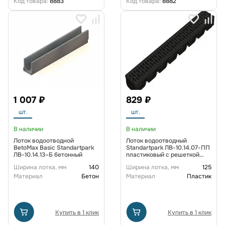
Код товара:
8883
Код товара:
8882
1 007 ₽
829 ₽
шт.
шт.
В наличии
В наличии
Лоток водоотводной
Лоток водоотводный
BetoMax Basic Standartpark
Standartpark ЛВ-10.14.07-ПП
ЛВ-10.14.13–Б бетонный
пластиковый с решеткой
пластиковой кл.А (комплект)
Ширина лотка, мм
140
Ширина лотка, мм
125
Материал
Бетон
Материал
Пластик
Купить в 1 клик
Купить в 1 клик