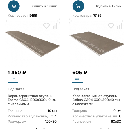
Купить в 1 клик
Купить в 1 клик
Код товара:
19188
Код товара:
19189
1 450 ₽
605 ₽
шт.
шт.
Под заказ
Под заказ
Керамогранитная ступень
Керамогранитная ступень
Estima CA04 1200x300x10 мм
Estima CA04 600x300x10 мм
с насечками
с насечками
Толщина
10 мм
Толщина
10 мм
Количество в упаковке, шт
4
Количество в упаковке, шт
6
Размер, см
120x30
Размер, см
60x30