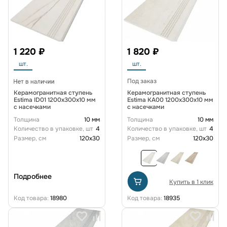
1 220 ₽
1 820 ₽
шт.
шт.
Под заказ
Керамогранитная ступень
Керамогранитная ступень
Estima ID01 1200x300x10 мм
Estima KA00 1200x300x10 мм
с насечками
с насечками
Толщина
10 мм
Толщина
10 мм
Количество в упаковке, шт
4
Количество в упаковке, шт
4
Размер, см
120x30
Размер, см
120x30
Подробнее
Купить в 1 клик
Код товара:
18980
Код товара:
18935