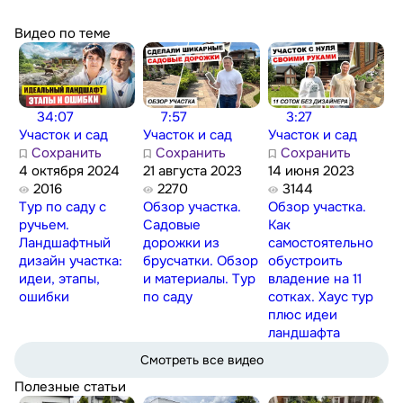
Видео по теме
34:07
7:57
3:27
Участок и сад
Участок и сад
Участок и сад
Сохранить
Сохранить
Сохранить
4 октября 2024
21 августа 2023
14 июня 2023
2016
2270
3144
Тур по саду с
Обзор участка.
Обзор участка.
ручьем.
Садовые
Как
Ландшафтный
дорожки из
самостоятельно
дизайн участка:
брусчатки. Обзор
обустроить
идеи, этапы,
и материалы. Тур
владение на 11
ошибки
по саду
сотках. Хаус тур
плюс идеи
ландшафта
Смотреть все видео
Полезные статьи