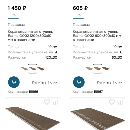
1 450 ₽
605 ₽
шт.
шт.
Под заказ
Под заказ
Керамогранитная ступень
Керамогранитная ступень
Estima GO02 1200x300x10
Estima GO02 600x300x10 мм
мм с насечками
с насечками
Толщина
10 мм
Толщина
10 мм
Количество в упаковке, шт
4
Количество в упаковке, шт
6
Размер, см
120x30
Размер, см
60x30
Купить в 1 клик
Купить в 1 клик
Код товара:
18866
Код товара:
18867