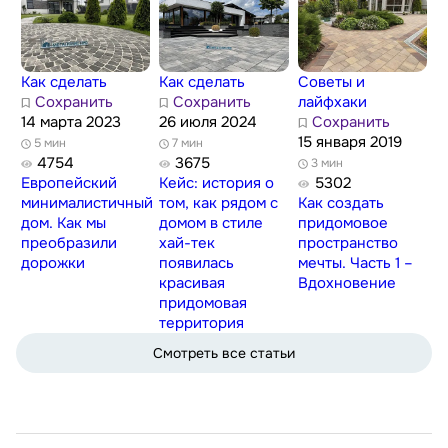
Как сделать
Как сделать
Советы и
Сохранить
Сохранить
лайфхаки
14 марта 2023
26 июля 2024
Сохранить
15 января 2019
5 мин
7 мин
4754
3675
3 мин
Европейский
Кейс: история о
5302
минималистичный
том, как рядом с
Как создать
дом. Как мы
домом в стиле
придомовое
преобразили
хай-тек
пространство
дорожки
появилась
мечты. Часть 1 –
красивая
Вдохновение
придомовая
территория
Смотреть все статьи