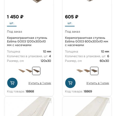
1 450 ₽
605 ₽
шт.
шт.
Под заказ
Под заказ
Керамогранитная ступень
Керамогранитная ступень
Estima GO03 1200x300x10
Estima GO03 600x300x10 мм
мм с насечками
с насечками
Толщина
10 мм
Толщина
10 мм
Количество в упаковке, шт
4
Количество в упаковке, шт
6
Размер, см
120x30
Размер, см
60x30
Купить в 1 клик
Купить в 1 клик
Код товара:
18868
Код товара:
18869