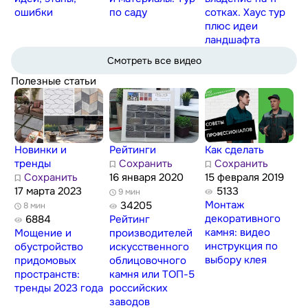
ошибки
по саду
сотках. Хаус тур
плюс идеи
ландшафта
Смотреть все видео
Полезные статьи
Новинки и
Рейтинги
Как сделать
тренды
Сохранить
Сохранить
Сохранить
16 января 2020
15 февраля 2019
17 марта 2023
5133
9 мин
Монтаж
34205
8 мин
декоративного
6884
Рейтинг
камня: видео
Мощение и
производителей
инструкция по
обустройство
искусственного
выбору клея
придомовых
облицовочного
пространств:
камня или TOП-5
тренды 2023 года
российских
заводов