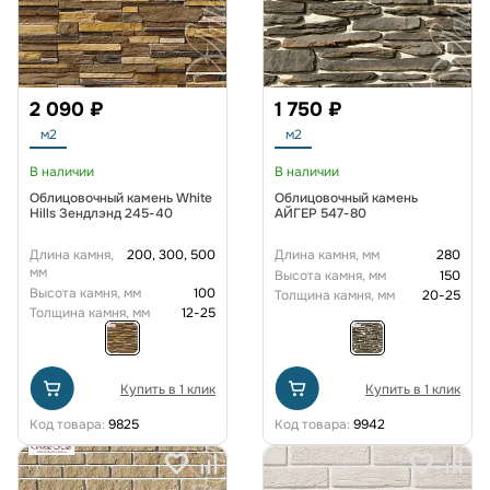
2 090 ₽
1 750 ₽
м2
м2
В наличии
В наличии
Облицовочный камень White
Облицовочный камень
Hills Зендлэнд 245-40
АЙГЕР 547-80
Длина камня,
200, 300, 500
Длина камня, мм
280
мм
Высота камня, мм
150
Высота камня, мм
100
Толщина камня, мм
20-25
Толщина камня, мм
12-25
Купить в 1 клик
Купить в 1 клик
Код товара:
9825
Код товара:
9942