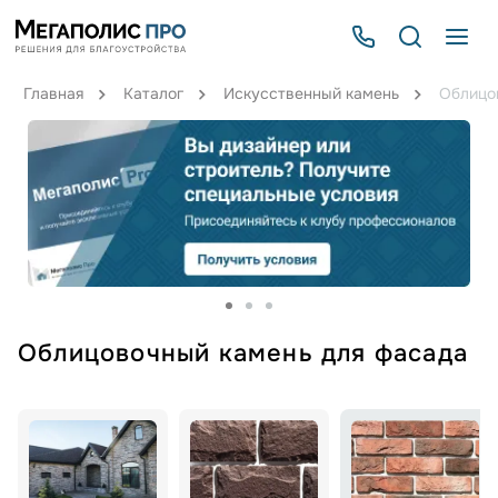
Главная
Каталог
Искусственный камень
Облицо
Облицовочный камень для фасада