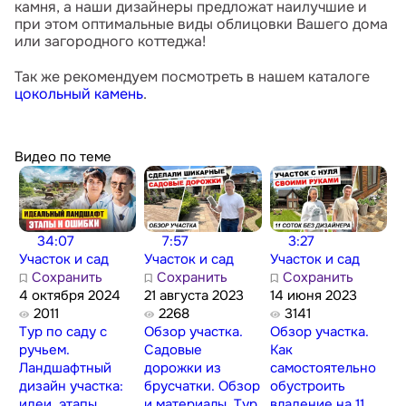
камня, а наши дизайнеры предложат наилучшие и
при этом оптимальные виды облицовки Вашего дома
или загородного коттеджа!
Так же рекомендуем посмотреть в нашем каталоге
цокольный камень
.
Видео по теме
34:07
7:57
3:27
Участок и сад
Участок и сад
Участок и сад
Сохранить
Сохранить
Сохранить
4 октября 2024
21 августа 2023
14 июня 2023
2011
2268
3141
Тур по саду с
Обзор участка.
Обзор участка.
ручьем.
Садовые
Как
Ландшафтный
дорожки из
самостоятельно
дизайн участка:
брусчатки. Обзор
обустроить
идеи, этапы,
и материалы. Тур
владение на 11