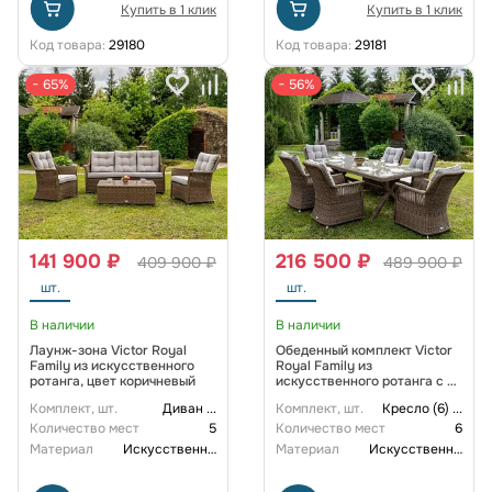
Купить в 1 клик
Купить в 1 клик
Код товара:
29180
Код товара:
29181
− 65%
− 56%
141 900 ₽
216 500 ₽
409 900 ₽
489 900 ₽
шт.
шт.
В наличии
В наличии
Лаунж-зона Victor Royal
Обеденный комплект Victor
Family из искусственного
Royal Family из
ротанга, цвет коричневый
искусственного ротанга c 6
креслами, цвет коричневый
Комплект, шт.
Диван
...
Комплект, шт.
Кресло (6)
...
Количество мест
5
Количество мест
6
Материал
Искусственный ротанг
Материал
Искусственный ротанг