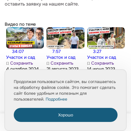
оставить заявку на нашем сайте.
Видео по теме
34:07
7:57
3:27
Участок и сад
Участок и сад
Участок и сад
Сохранить
Сохранить
Сохранить
4 октября 2024
21 августа 2023
14 июня 2023
2010
2268
3137
Тур по саду с
Обзор участка.
Обзор участка.
Продолжая пользоваться сайтом, вы соглашаетесь
ручьем.
Садовые
Как
на обработку файлов cookie. Это помогает сделать
Ландшафтный
дорожки из
самостоятельно
сайт более удобным и полезным для
дизайн участка:
брусчатки. Обзор
обустроить
пользователей.
Подробнее
идеи, этапы,
и материалы. Тур
владение на 11
ошибки
по саду
сотках. Хаус тур
Хорошо
плюс идеи
0
ландшафта
Главная
Товары
Услуги
Медиа
Корзина
Смотреть все видео