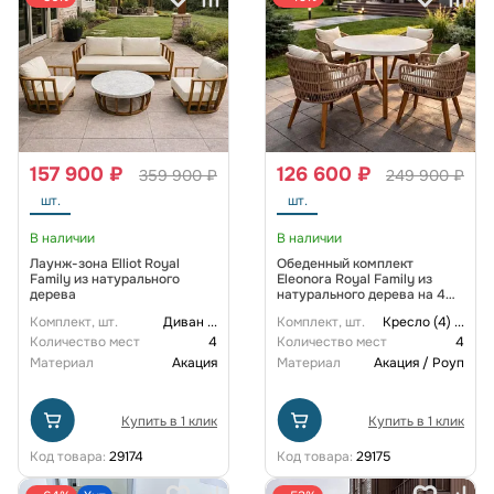
157 900 ₽
126 600 ₽
359 900 ₽
249 900 ₽
шт.
шт.
В наличии
В наличии
Лаунж-зона Elliot Royal
Обеденный комплект
Family из натурального
Eleonora Royal Family из
дерева
натурального дерева на 4
персоны
Комплект, шт.
Диван
...
Комплект, шт.
Кресло (4)
...
Количество мест
4
Количество мест
4
Материал
Акация
Материал
Акация / Роуп
Купить в 1 клик
Купить в 1 клик
Код товара:
29174
Код товара:
29175