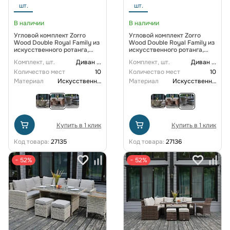
шт.
шт.
В наличии
В наличии
Угловой комплект Zorro
Угловой комплект Zorro
Wood Double Royal Family из
Wood Double Royal Family из
искусственного ротанга,
искусственного ротанга,
цвет коричневый
цвет серый
Комплект, шт.
Диван
...
Комплект, шт.
Диван
...
Количество мест
10
Количество мест
10
Материал
Искусственный ротанг
Материал
Искусственный ротанг
Купить в 1 клик
Купить в 1 клик
Код товара:
27135
Код товара:
27136
− 52%
− 52%