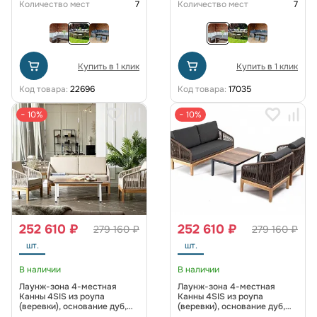
Количество мест
7
Количество мест
7
Купить в 1 клик
Купить в 1 клик
Код товара:
22696
Код товара:
17035
− 10%
− 10%
252 610 ₽
252 610 ₽
279 160 ₽
279 160 ₽
шт.
шт.
В наличии
В наличии
Лаунж-зона 4-местная
Лаунж-зона 4-местная
Канны 4SIS из роупа
Канны 4SIS из роупа
(веревки), основание дуб,
(веревки), основание дуб,
цвет бежевый
цвет коричневый