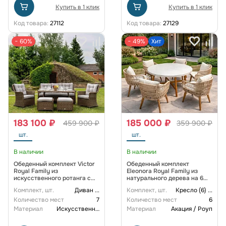
Купить в 1 клик
Купить в 1 клик
Код товара:
27112
Код товара:
27129
− 60%
− 49%
Хит
183 100 ₽
185 000 ₽
459 900 ₽
359 900 ₽
шт.
шт.
В наличии
В наличии
Обеденный комплект Victor
Обеденный комплект
Royal Family из
Eleonora Royal Family из
искусственного ротанга c
натурального дерева на 6
диваном, цвет коричневый
персон
Комплект, шт.
Диван
...
Комплект, шт.
Кресло (6)
...
Количество мест
7
Количество мест
6
Материал
Искусственный ротанг
Материал
Акация / Роуп