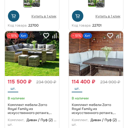
Купить в 1 клик
Купить в 1 клик
Код товара:
22700
Код товара:
22701
− 51%
Хит
− 51%
Хит
115 500 ₽
114 400 ₽
234 900 ₽
234 900 ₽
шт.
шт.
В наличии
В наличии
Комплект мебели Zorro
Комплект мебели Zorro
Royal Family из
Royal Family из
искусственного ротанга,
искусственного ротанга,
цвет бежевый
цвет коричневый
Комплект,
Диван / Пуф (2)
...
Комплект,
Диван / Пуф (2)
...
шт.
шт.