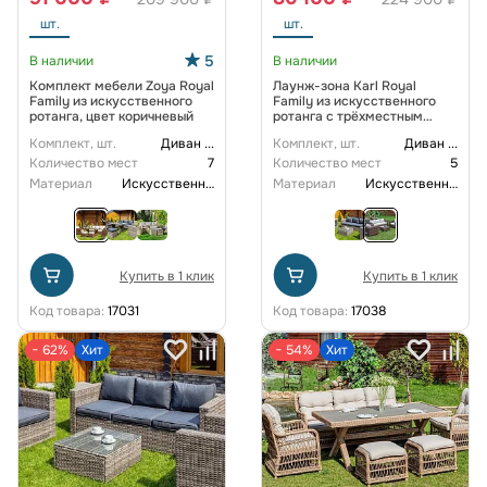
шт.
шт.
5
В наличии
В наличии
Комплект мебели Zoya Royal
Лаунж-зона Karl Royal
Family из искусственного
Family из искусственного
ротанга, цвет коричневый
ротанга с трёхместным
диваном, цвет коричневый
Комплект, шт.
Диван
...
Комплект, шт.
Диван
...
Количество мест
7
Количество мест
5
Материал
Искусственный ротанг
Материал
Искусственный ротанг
Купить в 1 клик
Купить в 1 клик
Код товара:
17031
Код товара:
17038
− 62%
Хит
− 54%
Хит