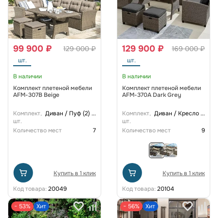
99 900 ₽
129 900 ₽
129 000 ₽
169 000 ₽
шт.
шт.
В наличии
В наличии
Комплект плетеной мебели
Комплект плетеной мебели
AFM-307B Beige
AFM-370A Dark Grey
Комплект,
Диван / Пуф (2)
...
Комплект,
Диван / Кресло
...
шт.
шт.
Количество мест
7
Количество мест
9
Купить в 1 клик
Купить в 1 клик
Код товара:
20049
Код товара:
20104
− 53%
Хит
− 56%
Хит