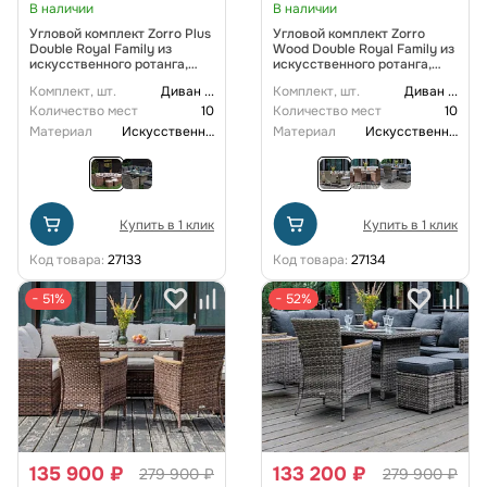
В наличии
В наличии
Угловой комплект Zorro Plus
Угловой комплект Zorro
Double Royal Family из
Wood Double Royal Family из
искусственного ротанга,
искусственного ротанга,
цвет коричневый
цвет бежевый
Комплект, шт.
Диван
...
Комплект, шт.
Диван
...
Количество мест
10
Количество мест
10
Материал
Искусственный ротанг
Материал
Искусственный ротанг
Купить в 1 клик
Купить в 1 клик
Код товара:
27133
Код товара:
27134
− 51%
− 52%
135 900 ₽
133 200 ₽
279 900 ₽
279 900 ₽