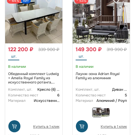
− 64%
Хит
− 53%
122 200 ₽
149 300 ₽
339 900 ₽
319 990 ₽
шт.
шт.
В наличии
В наличии
Обеденный комплект Ludwig
Лаунж-зона Adrian Royal
+ Amelia Royal Family из
Family из алюминия
искусственного ротанга,
цвет бежевый
Комплект, шт.
Кресло (6)
...
Комплект, шт.
Диван
...
Количество мест
6
Количество мест
5
Материал
Искусственный ротанг
Материал
Алюминий / Роуп
Купить в 1 клик
Купить в 1 клик