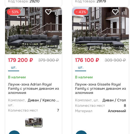
Код товара:
29210
Код товара:
29179
− 53%
− 43%
179 200 ₽
176 100 ₽
379 900 ₽
309 900 ₽
шт.
шт.
В наличии
В наличии
Лаунж-зона Adrian Royal
Лаунж-зона Gisselle Royal
Family с угловым диваном из
Family с угловым диваном из
алюминия
алюминия
Комплект,
Диван / Кресло
...
Комплект, шт.
Диван / Стол
шт.
Количество мест
8
Количество мест
7
Материал
Алюминий