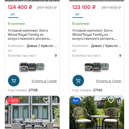
124 400 ₽
123 100 ₽
257 900 ₽
257 900 ₽
шт.
шт.
В наличии
В наличии
Угловой комплект Zorro
Угловой комплект Zorro
Wood Royal Family из
Wood Royal Family из
искусственного ротанга,
искусственного ротанга,
цвет бежевый
цвет коричневый
Комплект,
Диван / Кресло
...
Комплект,
Диван / Кресло
...
шт.
шт.
Количество мест
9
Количество мест
9
Купить в 1 клик
Купить в 1 клик
Код товара:
27138
Код товара:
27140
− 52%
Хит