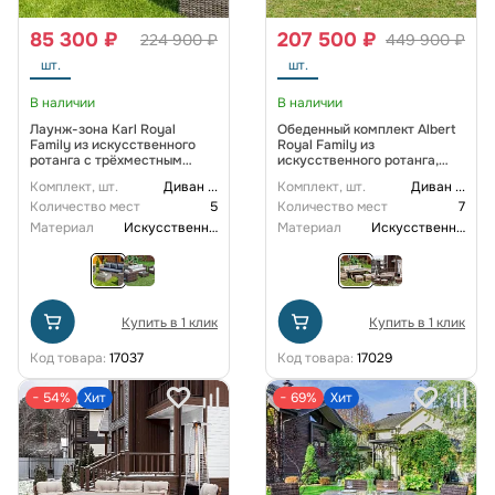
85 300 ₽
207 500 ₽
224 900 ₽
449 900 ₽
шт.
шт.
В наличии
В наличии
Лаунж-зона Karl Royal
Обеденный комплект Albert
Family из искусственного
Royal Family из
ротанга с трёхместным
искусственного ротанга,
диваном, цвет серый
цвет бежевый
Комплект, шт.
Диван
...
Комплект, шт.
Диван
...
Количество мест
5
Количество мест
7
Материал
Искусственный ротанг
Материал
Искусственный ротанг
Купить в 1 клик
Купить в 1 клик
Код товара:
17037
Код товара:
17029
− 54%
Хит
− 69%
Хит