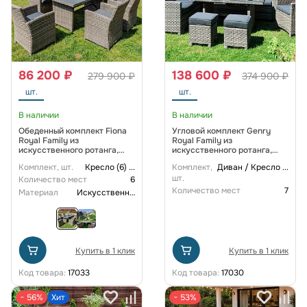
86 200 ₽
138 600 ₽
279 900 ₽
374 900 ₽
шт.
шт.
В наличии
В наличии
Обеденный комплект Fiona
Угловой комплект Genry
Royal Family из
Royal Family из
искусственного ротанга,
искусственного ротанга,
цвет серый
цвет серый
Комплект, шт.
Кресло (6)
...
Комплект,
Диван / Кресло
...
шт.
Количество мест
6
Количество мест
7
Материал
Искусственный ротанг
Купить в 1 клик
Купить в 1 клик
Код товара:
17033
Код товара:
17030
− 56%
Хит
− 53%