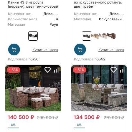
Канны 4SIS из роупа
из искусственного ротанга,
(веревки), цвет темно-серый
цвет графит
Комплект, шт.
Диван
...
Комплект, шт.
Диван
...
Количество мест
4
Материал
Искусственный ротанг
Материал
Роуп
Купить в 1 клик
Купить в 1 клик
Код товара:
16736
Код товара:
16645
− 53%
− 52%
140 500 ₽
134 500 ₽
299 900 ₽
279 900 ₽
шт.
шт.