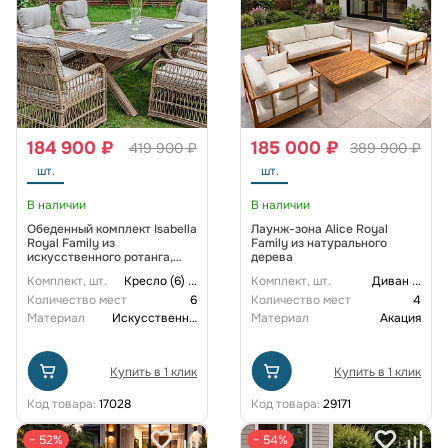
184 900 ₽
185 000 ₽
419 900 ₽
389 900 ₽
шт.
шт.
В наличии
В наличии
Обеденный комплект Isabella
Лаунж-зона Alice Royal
Royal Family из
Family из натурального
искусственного ротанга,
дерева
цвет бежевый
Комплект, шт.
Кресло (6)
...
Комплект, шт.
Диван
...
Количество мест
6
Количество мест
4
Материал
Искусственный ротанг
Материал
Акация
Купить в 1 клик
Купить в 1 клик
Код товара:
17028
Код товара:
29171
− 52%
− 54%