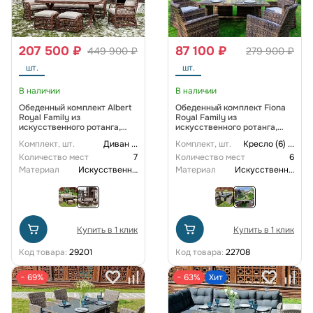
207 500 ₽
87 100 ₽
449 900 ₽
279 900 ₽
шт.
шт.
В наличии
В наличии
Обеденный комплект Albert
Обеденный комплект Fiona
Royal Family из
Royal Family из
искусственного ротанга,
искусственного ротанга,
цвет коричневый
цвет коричневый
Комплект, шт.
Диван
...
Комплект, шт.
Кресло (6)
...
Количество мест
7
Количество мест
6
Материал
Искусственный ротанг
Материал
Искусственный ротанг
Купить в 1 клик
Купить в 1 клик
Код товара:
29201
Код товара:
22708
− 69%
− 63%
Хит