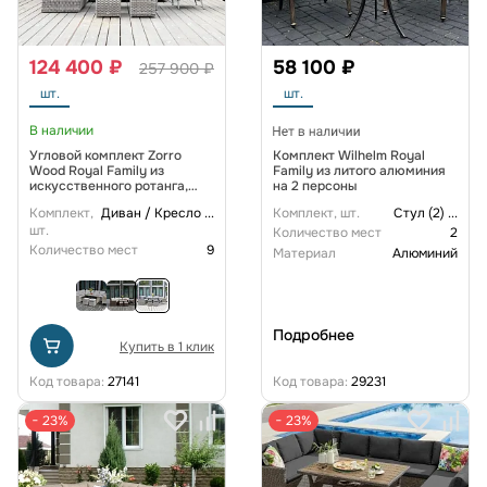
124 400 ₽
58 100 ₽
257 900 ₽
шт.
шт.
В наличии
Угловой комплект Zorro
Комплект Wilhelm Royal
Wood Royal Family из
Family из литого алюминия
искусственного ротанга,
на 2 персоны
цвет серый
Комплект,
Диван / Кресло
...
Комплект, шт.
Стул (2)
...
шт.
Количество мест
2
Количество мест
9
Материал
Алюминий
Подробнее
Купить в 1 клик
Код товара:
27141
Код товара:
29231
− 23%
− 23%