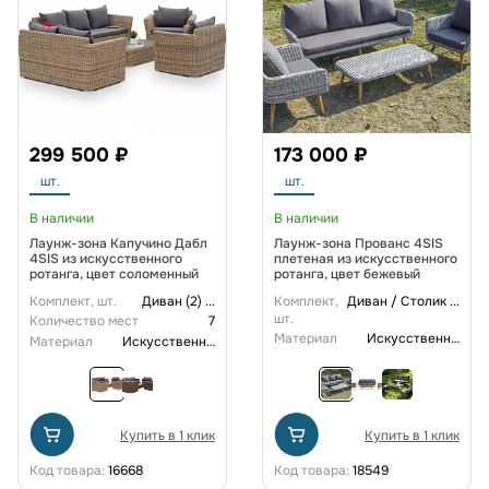
299 500 ₽
173 000 ₽
шт.
шт.
В наличии
В наличии
Лаунж-зона Капучино Дабл
Лаунж-зона Прованс 4SIS
4SIS из искусственного
плетеная из искусственного
ротанга, цвет соломенный
ротанга, цвет бежевый
Комплект, шт.
Диван (2)
...
Комплект,
Диван / Столик
...
шт.
Количество мест
7
Материал
Искусственный ротанг
Материал
Искусственный ротанг
Купить в 1 клик
Купить в 1 клик
Код товара:
16668
Код товара:
18549