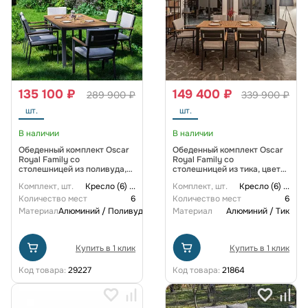
135 100 ₽
149 400 ₽
289 900 ₽
339 900 ₽
шт.
шт.
В наличии
В наличии
Обеденный комплект Oscar
Обеденный комплект Oscar
Royal Family со
Royal Family со
столешницей из поливуда,
столешницей из тика, цвет
цвет светло-серый
светло серый
Комплект, шт.
Кресло (6)
...
Комплект, шт.
Кресло (6)
...
Количество мест
6
Количество мест
6
Материал
Алюминий / Поливуд
Материал
Алюминий / Тик
Купить в 1 клик
Купить в 1 клик
Код товара:
29227
Код товара:
21864