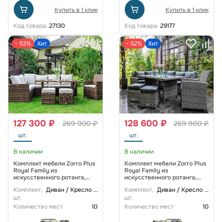
Купить в 1 клик
Купить в 1 клик
Код товара:
27130
Код товара:
29177
− 53%
Хит
− 52%
Хит
127 300 ₽
128 600 ₽
269 900 ₽
269 900 ₽
шт.
шт.
В наличии
В наличии
Комплект мебели Zorro Plus
Комплект мебели Zorro Plus
Royal Family из
Royal Family из
искусственного ротанга,
искусственного ротанга,
цвет коричневый
цвет серый
Комплект,
Диван / Кресло
...
Комплект,
Диван / Кресло
...
шт.
шт.
Количество мест
10
Количество мест
10