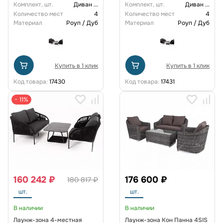
Комплект, шт.
Диван
...
Комплект, шт.
Диван
...
Количество мест
4
Количество мест
4
Материал
Роуп / Дуб
Материал
Роуп / Дуб
Купить в 1 клик
Купить в 1 клик
Код товара:
17430
Код товара:
17431
− 11%
160 242 ₽
176 600 ₽
180 817 ₽
шт.
шт.
В наличии
В наличии
Лаунж-зона 4-местная
Лаунж-зона Кон Панна 4SIS