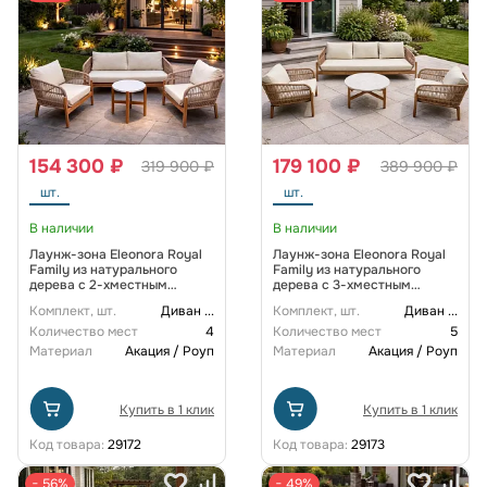
154 300 ₽
179 100 ₽
319 900 ₽
389 900 ₽
шт.
шт.
В наличии
В наличии
Лаунж-зона Eleonora Royal
Лаунж-зона Eleonora Royal
Family из натурального
Family из натурального
дерева с 2-хместным
дерева с 3-хместным
диваном
диваном
Комплект, шт.
Диван
...
Комплект, шт.
Диван
...
Количество мест
4
Количество мест
5
Материал
Акация / Роуп
Материал
Акация / Роуп
Купить в 1 клик
Купить в 1 клик
Код товара:
29172
Код товара:
29173
− 56%
− 49%