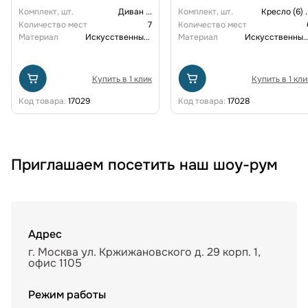
Комплект, шт.
Диван
...
Комплект, шт.
Кресло (6)
.
Количество мест
7
Количество мест
Материал
Искусственный ротанг
Материал
Искусственный рот
Купить в 1 клик
Купить в 1 кли
Код товара:
17029
Код товара:
17028
Приглашаем посетить наш шоу-рум
Адрес
г. Москва ул. Кржижановского д. 29 корп. 1,
офис 1105
Режим работы