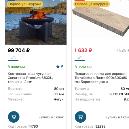
Образец в шоуруме
Образец в шоуруме
99 704 ₽
1 632 ₽
1 920 
шт.
шт.
5
В наличии
В наличии
Костровая чаша чугунная
Пошаговая плита для дорожек
Concretika Premium S80XL,
Terrafaktura Лонго 900х300х80
толщина 12 мм
мм Береговая дюна
Диаметр
80 см
Толщина
80 м
Толщина чаши
12 мм
Размер, мм
900x300x8
Материал
Чугун
На поддоне, м2
9,7
Купить в 1 клик
Купить в 1 кли
Код товара:
14780
Код товара:
32298