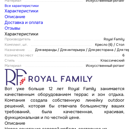
Материал
Искусственный ротанг
Все характеристики
Характеристики
Описание
Доставка и оплата
Отзывы
Характеристики
Производитель
Royal Family
Комплект, шт.
Кресло (6) / Стол
Назначение
Для веранды / Для интерьера / Для ресторана / Для т
Количество мест
6
Стиль
Классический
Материал
Искусственный ротанг
Вот уже больше 12 лет Royal Family занимается
качественным оборудованием террас и зон отдыха.
Компания создала собственную линейку outdoor
решений, которая бы отвечала большинству ваших
требований, была качественная, красивая,
функциональная и по честной цене.
Описание
Новое сочетание садовой мебели, состоящее из