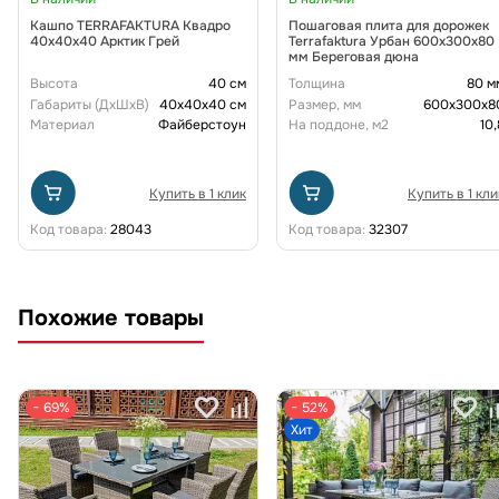
Кашпо TERRAFAKTURA Квадро
Пошаговая плита для дорожек
40x40x40 Арктик Грей
Terrafaktura Урбан 600x300x80
мм Береговая дюна
Высота
40 см
Толщина
80 м
Габариты (ДxШxВ)
40x40x40 см
Размер, мм
600х300х8
Материал
Файберстоун
На поддоне, м2
10,
Купить в 1 клик
Купить в 1 кли
Код товара:
28043
Код товара:
32307
Похожие товары
− 69%
− 52%
Хит