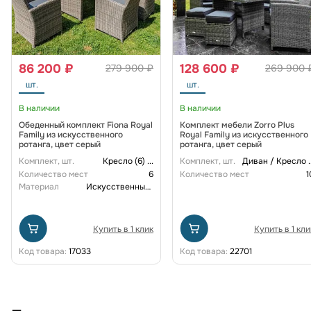
86 200 ₽
128 600 ₽
279 900 ₽
269 900 
шт.
шт.
В наличии
В наличии
Обеденный комплект Fiona Royal
Комплект мебели Zorro Plus
Family из искусственного
Royal Family из искусственного
ротанга, цвет серый
ротанга, цвет серый
Комплект, шт.
Кресло (6)
...
Комплект, шт.
Диван / Кресло
.
Количество мест
6
Количество мест
1
Материал
Искусственный ротанг
Купить в 1 клик
Купить в 1 кли
Код товара:
17033
Код товара:
22701