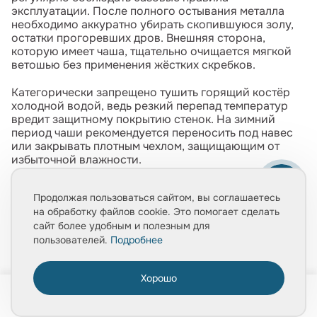
эксплуатации. После полного остывания металла
необходимо аккуратно убирать скопившуюся золу,
остатки прогоревших дров. Внешняя сторона,
которую имеет чаша, тщательно очищается мягкой
ветошью без применения жёстких скребков.
Категорически запрещено тушить горящий костёр
холодной водой, ведь резкий перепад температур
вредит защитному покрытию стенок. На зимний
период чаши рекомендуется переносить под навес
или закрывать плотным чехлом, защищающим от
избыточной влажности.
Где купить костровую чашу?
Продолжая пользоваться сайтом, вы соглашаетесь
на обработку файлов cookie. Это помогает сделать
Костровые чаши и аксессуары к ним можно увидеть
сайт более удобным и полезным для
в нашем шоу‑руме, а приобрести — в
пользователей.
Подробнее
интернет‑магазине «Мегаполис Про». В шоу‑руме вы
сможете лично оценить толщину стальных листов и
устойчивость ножек изделий. Жители Москвы могут
Хорошо
0
забрать заказ самовывозом или оформить доставку;
мы оперативно отправляем товары по всей России.
Главная
Товары
Услуги
Медиа
Корзина