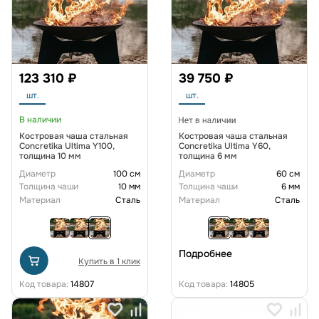
123 310 ₽
39 750 ₽
шт.
шт.
В наличии
Костровая чаша стальная
Костровая чаша стальная
Concretika Ultima Y100,
Concretika Ultima Y60,
толщина 10 мм
толщина 6 мм
Диаметр
100 см
Диаметр
60 см
Толщина чаши
10 мм
Толщина чаши
6 мм
Материал
Сталь
Материал
Сталь
Подробнее
Купить в 1 клик
Код товара:
14807
Код товара:
14805