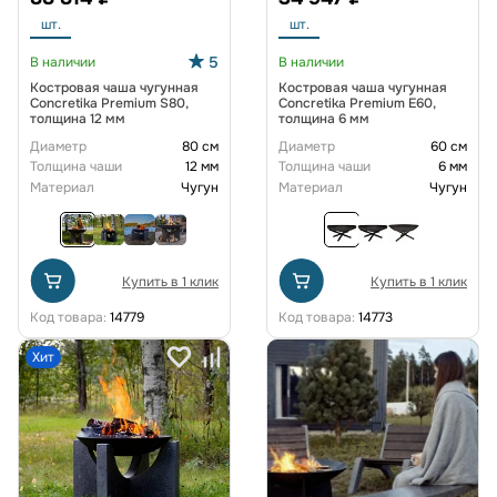
шт.
шт.
5
В наличии
В наличии
Костровая чаша чугунная
Костровая чаша чугунная
Concretika Premium S80,
Concretika Premium E60,
толщина 12 мм
толщина 6 мм
Диаметр
80 см
Диаметр
60 см
Толщина чаши
12 мм
Толщина чаши
6 мм
Материал
Чугун
Материал
Чугун
Купить в 1 клик
Купить в 1 клик
Код товара:
14779
Код товара:
14773
Хит