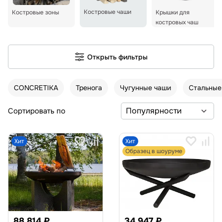
Костровые чаши
Костровые зоны
Крышки для
костровых чаш
Открыть фильтры
CONCRETIKA
Тренога
Чугунные чаши
Стальные
Сортировать по
Хит
Хит
Образец в шоуруме
88 814 ₽
34 947 ₽