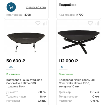
Подробнее
Купить в 1 клик
Код товара:
14798
Код товара:
14790
50 600 ₽
112 090 ₽
шт.
шт.
В наличии
В наличии
Костровая чаша стальная
Костровая чаша стальная
Concretika Ultima C80,
Concretika Ultima E100,
толщина 8 мм
толщина 10 мм
Диаметр
80 см
Диаметр
100 см
Толщина чаши
8 мм
Толщина чаши
10 мм
Материал
Сталь
Материал
Сталь