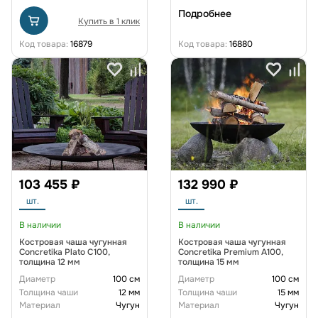
Подробнее
Купить в 1 клик
Код товара:
16879
Код товара:
16880
103 455 ₽
132 990 ₽
шт.
шт.
В наличии
В наличии
Костровая чаша чугунная
Костровая чаша чугунная
Concretika Plato С100,
Concretika Premium A100,
толщина 12 мм
толщина 15 мм
Диаметр
100 см
Диаметр
100 см
Толщина чаши
12 мм
Толщина чаши
15 мм
Материал
Чугун
Материал
Чугун