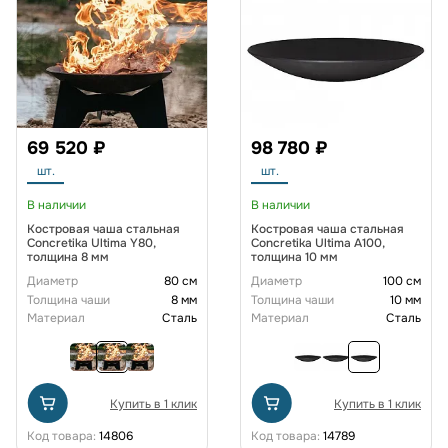
69 520 ₽
98 780 ₽
шт.
шт.
В наличии
В наличии
Костровая чаша стальная
Костровая чаша стальная
Concretika Ultima Y80,
Concretika Ultima A100,
толщина 8 мм
толщина 10 мм
Диаметр
80 см
Диаметр
100 см
Толщина чаши
8 мм
Толщина чаши
10 мм
Материал
Сталь
Материал
Сталь
Купить в 1 клик
Купить в 1 клик
Код товара:
14806
Код товара:
14789