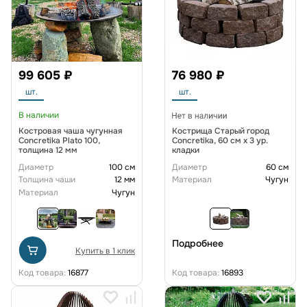
99 605 ₽
76 980 ₽
шт.
шт.
В наличии
Костровая чаша чугунная
Кострища Старый город
Concretika Plato 100,
Concretika, 60 см х 3 ур.
толщина 12 мм
кладки
Диаметр
100 см
Диаметр
60 см
Толщина чаши
12 мм
Материал
Чугун
Материал
Чугун
Подробнее
Купить в 1 клик
Код товара:
16877
Код товара:
16893