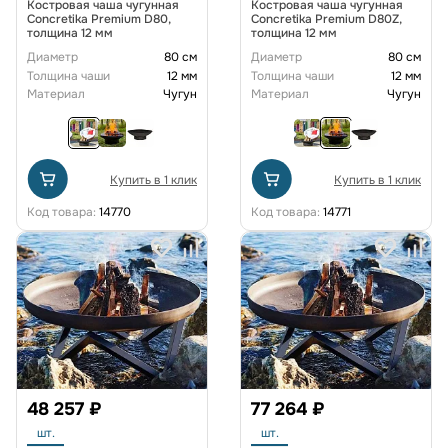
Костровая чаша чугунная
Костровая чаша чугунная
Concretika Premium D80,
Concretika Premium D80Z,
толщина 12 мм
толщина 12 мм
Диаметр
80 см
Диаметр
80 см
Толщина чаши
12 мм
Толщина чаши
12 мм
Материал
Чугун
Материал
Чугун
Купить в 1 клик
Купить в 1 клик
Код товара:
14770
Код товара:
14771
48 257 ₽
77 264 ₽
шт.
шт.