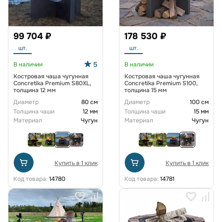
99 704 ₽
178 530 ₽
шт.
шт.
5
В наличии
В наличии
Костровая чаша чугунная
Костровая чаша чугунная
Concretika Premium S80XL,
Concretika Premium S100,
толщина 12 мм
толщина 15 мм
Диаметр
80 см
Диаметр
100 см
Толщина чаши
12 мм
Толщина чаши
15 мм
Материал
Чугун
Материал
Чугун
Купить в 1 клик
Купить в 1 клик
Код товара:
14780
Код товара:
14781