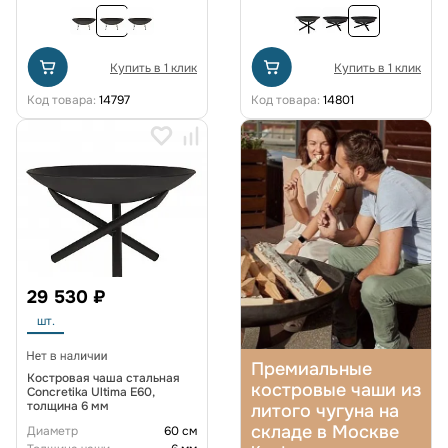
Купить в 1 клик
Купить в 1 клик
Код товара:
14797
Код товара:
14801
29 530 ₽
шт.
Премиальные
Костровая чаша стальная
костровые чаши из
Concretika Ultima E60,
толщина 6 мм
литого чугуна на
складе в Москве
Диаметр
60 см