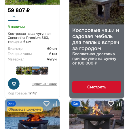
59 807 ₽
шт.
В наличии
Костровые чаши и
Костровая чаша чугунная
садовая мебель
Concretika Premium S60,
для теплых встреч
толщина 6 мм
за городом
Диаметр
60 см
Бесплатная доставка
Толщина чаши
6 мм
при покупке на сумму
Материал
Чугун
от 100 000 ₽
Купить в 1 клик
Смотреть
Код товара:
17147
Хит
Хит
Образец в шоуруме