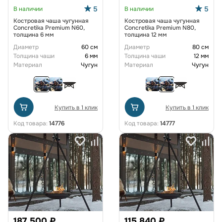
5
5
В наличии
В наличии
Костровая чаша чугунная
Костровая чаша чугунная
Concretika Premium N60,
Concretika Premium N80,
толщина 6 мм
толщина 12 мм
Диаметр
60 см
Диаметр
80 см
Толщина чаши
6 мм
Толщина чаши
12 мм
Материал
Чугун
Материал
Чугун
Купить в 1 клик
Купить в 1 клик
Код товара:
14776
Код товара:
14777
187 500 ₽
115 840 ₽