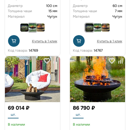
Диаметр
100 см
Диаметр
60 см
Толщина чаши
15 мм
Толщина чаши
7 мм
Материал
Чугун
Материал
Чугун
Купить в 1 клик
Купить в 1 клик
Код товара:
14769
Код товара:
14767
69 014 ₽
86 790 ₽
шт.
шт.
В наличии
В наличии