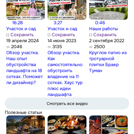
16:28
3:27
0:46
Участок и сад
Участок и сад
Наши работы
Сохранить
Сохранить
Сохранить
19 апреля 2024
14 июня 2023
2 сентября 2022
2046
3135
2500
Обзор участка.
Обзор участка.
Круглое патио из
Наш опыт
Как
тротуарной
обустройства
самостоятельно
плитки Браер
ландшафта на 18
обустроить
Туман
сотках. Поможет
владение на 11
ли дизайнер?
сотках. Хаус тур
плюс идеи
ландшафта
Смотреть все видео
Полезные статьи