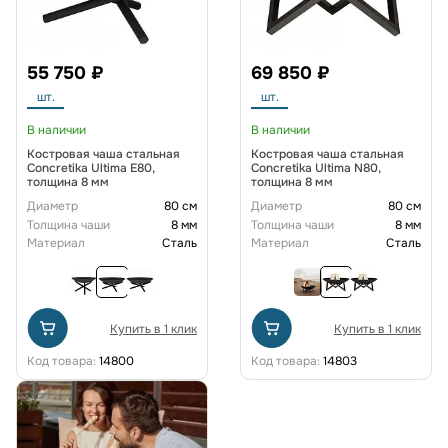
55 750 ₽
69 850 ₽
шт.
шт.
В наличии
В наличии
Костровая чаша стальная
Костровая чаша стальная
Concretika Ultima E80,
Concretika Ultima N80,
толщина 8 мм
толщина 8 мм
Диаметр
80 см
Диаметр
80 см
Толщина чаши
8 мм
Толщина чаши
8 мм
Материал
Сталь
Материал
Сталь
Купить в 1 клик
Купить в 1 клик
Код товара:
14800
Код товара:
14803