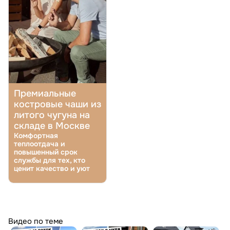
Премиальные
костровые чаши из
литого чугуна на
складе в Москве
Комфортная
теплоотдача и
повышенный срок
службы для тех, кто
ценит качество и уют
Видео по теме