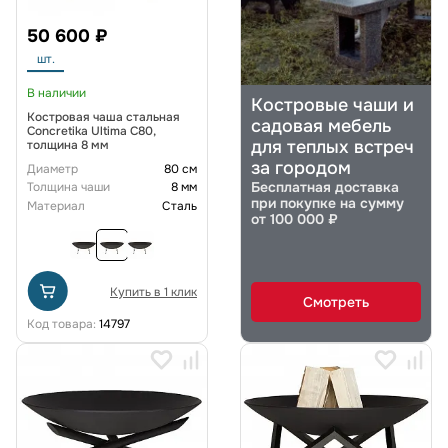
50 600 ₽
шт.
В наличии
Костровые чаши и
Костровая чаша стальная
садовая мебель
Concretika Ultima C80,
для теплых встреч
толщина 8 мм
за городом
Диаметр
80 см
Бесплатная доставка
Толщина чаши
8 мм
при покупке на сумму
Материал
Сталь
от 100 000 ₽
Купить в 1 клик
Смотреть
Код товара:
14797