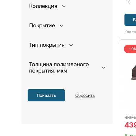
Коллекция
В
Покрытие
Код т
Тип покрытия
− 9
Толщина полимерного
покрытия, мкм
480 
43
В на