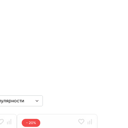
− 20%