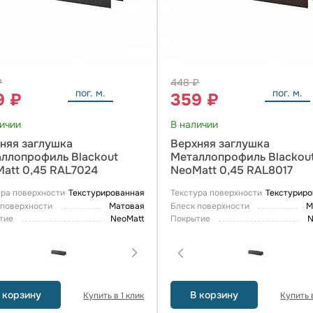
₽
448 ₽
пог. м.
пог. м.
9 ₽
359 ₽
личии
В наличии
няя заглушка
Верхняя заглушка
ллопрофиль Blackout
Металлопрофиль Blackou
att 0,45 RAL7024
NeoMatt 0,45 RAL8017
ура поверхности
Текстурированная
Текстура поверхности
Текстуриро
 поверхности
Матовая
Блеск поверхности
М
тие
NeoMatt
Покрытие
N
 корзину
В корзину
Купить в 1 клик
Купить в