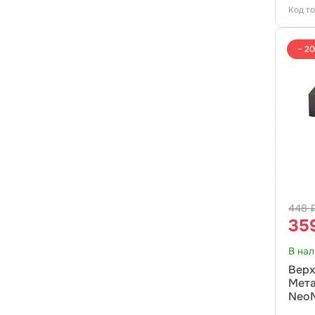
Код т
− 2
448 
35
В на
Верх
Мета
NeoM