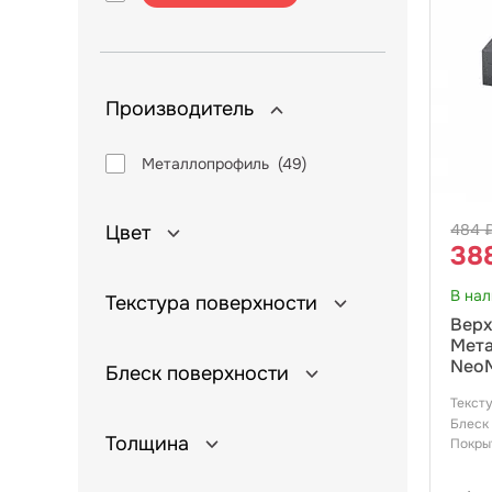
Производитель
Металлопрофиль (
49
)
484 
Цвет
38
В на
Текстура поверхности
Верх
Мета
NeoM
Блеск поверхности
Текст
Блеск
Толщина
Покры