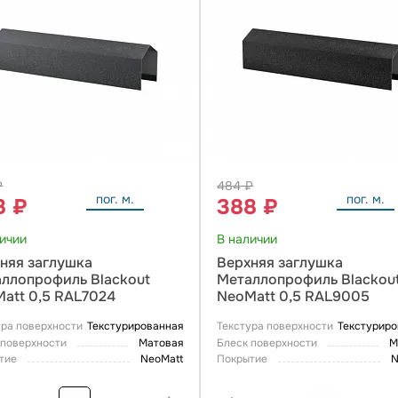
₽
484 ₽
пог. м.
пог. м.
8 ₽
388 ₽
личии
В наличии
няя заглушка
Верхняя заглушка
ллопрофиль Blackout
Металлопрофиль Blackou
att 0,5 RAL7024
NeoMatt 0,5 RAL9005
ура поверхности
Текстурированная
Текстура поверхности
Текстуриро
 поверхности
Матовая
Блеск поверхности
М
тие
NeoMatt
Покрытие
N