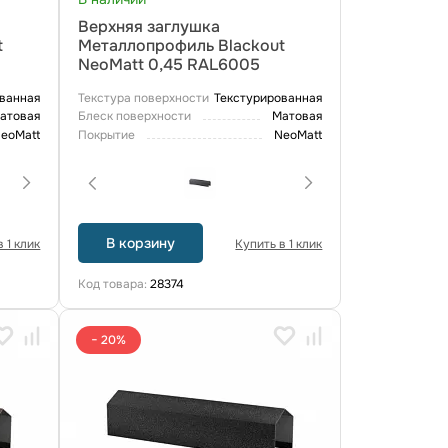
Верхняя заглушка
t
Металлопрофиль Blackout
NeoMatt 0,45 RAL6005
ванная
Текстура поверхности
Текстурированная
атовая
Блеск поверхности
Матовая
eoMatt
Покрытие
NeoMatt
В корзину
 1 клик
Купить в 1 клик
Код товара:
28374
− 20%