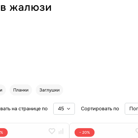
ов жалюзи
и
Планки
Заглушки
вать на странице по
Сортировать по
0%
− 20%