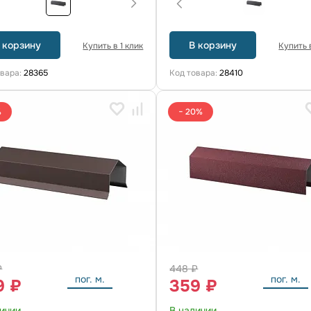
 корзину
В корзину
Купить в 1 клик
Купить в
овара:
28365
Код товара:
28410
%
− 20%
₽
448 ₽
пог. м.
пог. м.
9 ₽
359 ₽
личии
В наличии