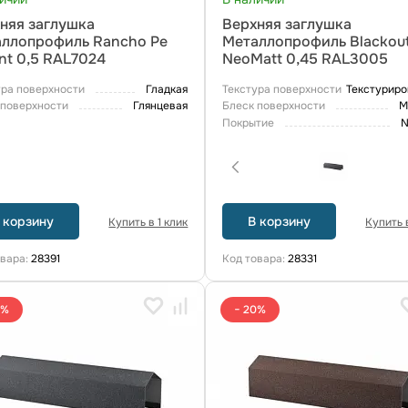
няя заглушка
Верхняя заглушка
ллопрофиль Rancho Pe
Металлопрофиль Blackou
nt 0,5 RAL7024
NeoMatt 0,45 RAL3005
ура поверхности
Гладкая
Текстура поверхности
Текстуриро
 поверхности
Глянцевая
Блеск поверхности
М
Покрытие
N
 корзину
В корзину
Купить в 1 клик
Купить в
овара:
28391
Код товара:
28331
0%
− 20%