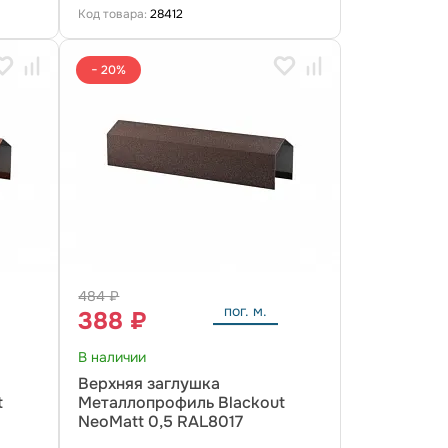
Код товара:
28412
− 20%
484 ₽
пог. м.
388 ₽
В наличии
Верхняя заглушка
t
Металлопрофиль Blackout
NeoMatt 0,5 RAL8017