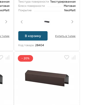
ванная
Текстура поверхности
Текстурированная
атовая
Блеск поверхности
Матовая
eoMatt
Покрытие
NeoMatt
В корзину
 1 клик
Купить в 1 клик
Код товара:
28404
− 20%