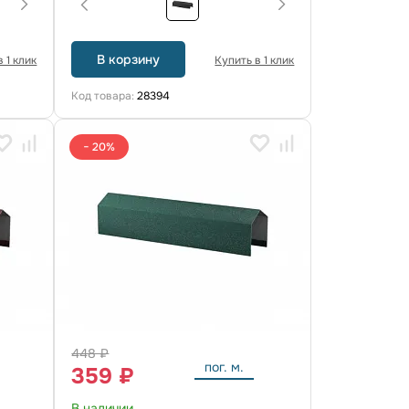
В корзину
 1 клик
Купить в 1 клик
Код товара:
28394
− 20%
448 ₽
пог. м.
359 ₽
В наличии