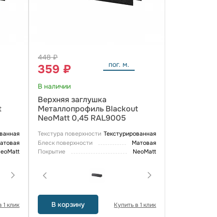
448 ₽
пог. м.
359 ₽
В наличии
Верхняя заглушка
t
Металлопрофиль Blackout
NeoMatt 0,45 RAL9005
ванная
Текстура поверхности
Текстурированная
атовая
Блеск поверхности
Матовая
eoMatt
Покрытие
NeoMatt
В корзину
 1 клик
Купить в 1 клик