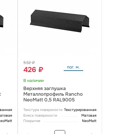
532 ₽
пог. м.
426 ₽
В наличии
Верхняя заглушка
t
Металлопрофиль Rancho
NeoMatt 0,5 RAL9005
ванная
Текстура поверхности
Текстурированная
атовая
Блеск поверхности
Матовая
eoMatt
Покрытие
NeoMatt