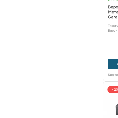
Верх
Мета
Gara
Текст
Блеск
В
Код т
− 2