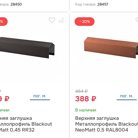
овара:
28450
Код товара:
28457
0%
− 20%
₽
484 ₽
пог. м.
пог. м.
9 ₽
388 ₽
личии
В наличии
няя заглушка
Верхняя заглушка
ллопрофиль Blackout
Металлопрофиль Blackou
att 0,45 RR32
NeoMatt 0,5 RAL8004