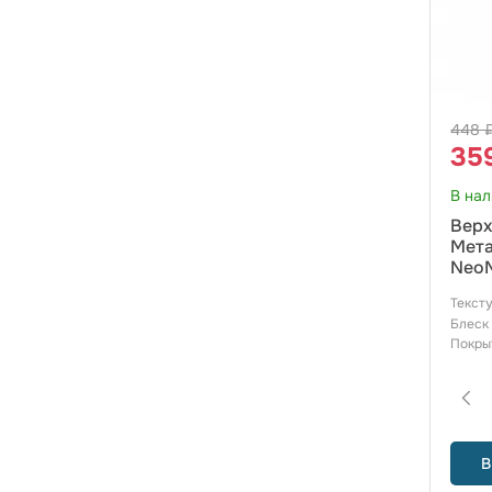
448 
35
В на
Верх
Мета
NeoM
Текст
Блеск
Покры
В