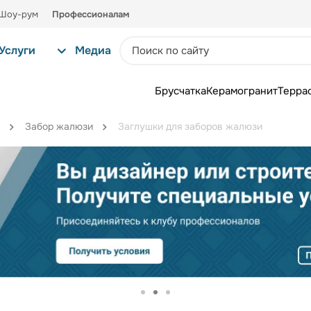
Шоу-рум
Профессионалам
Услуги
Медиа
Брусчатка
Керамогранит
Терра
Забор жалюзи
Заглушки для заборов жалюзи