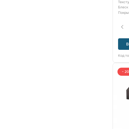
Текст
Блеск
Покры
В
Код т
− 2