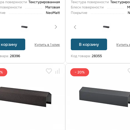
ура поверхности
Текстурированная
Текстура поверхности
Текстуриро
 поверхности
Матовая
Блеск поверхности
М
тие
NeoMatt
Покрытие
N
 корзину
В корзину
Купить в 1 клик
Купить в
овара:
28396
Код товара:
28355
0%
− 20%