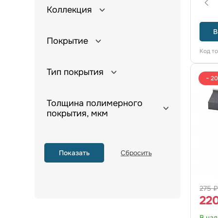
Коллекция
В
Покрытие
Код т
Тип покрытия
− 2
Толщина полимерного
покрытия, мкм
275 
22
В на