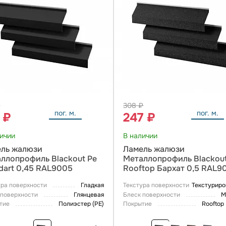
₽
308 ₽
пог. м.
пог. м.
 ₽
247 ₽
личии
В наличии
ль жалюзи
Ламель жалюзи
ллопрофиль Blackout Pe
Металлопрофиль Blackou
dart 0,45 RAL9005
Rooftop Бархат 0,5 RAL9
ура поверхности
Гладкая
Текстура поверхности
Текстуриро
 поверхности
Глянцевая
Блеск поверхности
М
тие
Полиэстер (PE)
Покрытие
Rooftop