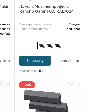
Pekin
Ламель Металлопрофиль
Rancho Garant 0,5 RAL7024
ванная
Текстура поверхности
Гладкая
атовая
Блеск поверхности
Глянцевая
eoMatt
В корзину
 1 клик
Купить в 1 клик
Код товара:
28381
− 20%