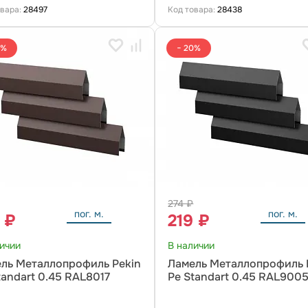
овара:
28497
Код товара:
28438
0%
− 20%
274 ₽
пог. м.
пог. м.
 ₽
219 ₽
личии
В наличии
ль Металлопрофиль Pekin
Ламель Металлопрофиль 
tandart 0.45 RAL8017
Pe Standart 0.45 RAL900