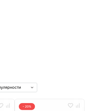
− 20%