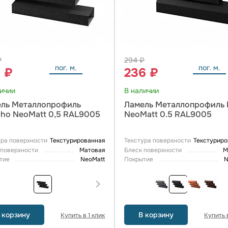
₽
294 ₽
пог. м.
пог. м.
1 ₽
236 ₽
личии
В наличии
ль Металлопрофиль
Ламель Металлопрофиль 
ho NeoMatt 0,5 RAL9005
NeoMatt 0.5 RAL9005
ура поверхности
Текстурированная
Текстура поверхности
Текстуриро
 поверхности
Матовая
Блеск поверхности
М
тие
NeoMatt
Покрытие
N
 корзину
В корзину
Купить в 1 клик
Купить в