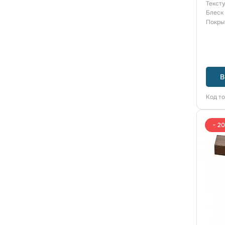
Текст
Блеск
Покры
В
Код т
− 2