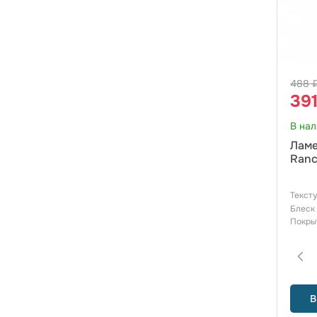
488 
39
В на
Ламе
Ranc
Текст
Блеск
Покры
В