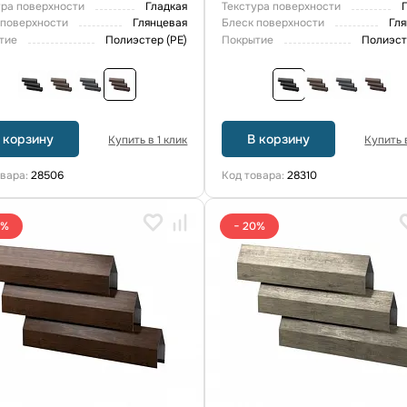
ура поверхности
Гладкая
Текстура поверхности
 поверхности
Глянцевая
Блеск поверхности
Гл
тие
Полиэстер (PE)
Покрытие
Полиэст
 корзину
В корзину
Купить в 1 клик
Купить в
овара:
28506
Код товара:
28310
0%
− 20%