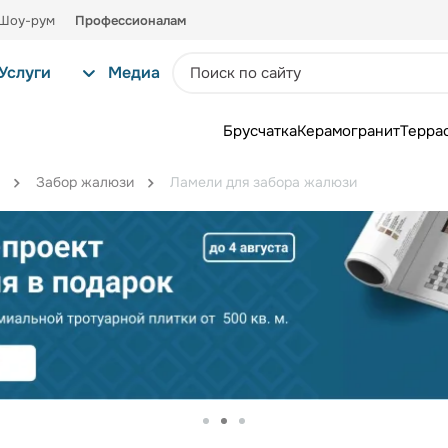
Шоу-рум
Профессионалам
Услуги
Медиа
Брусчатка
Керамогранит
Терра
Забор жалюзи
Ламели для забора жалюзи