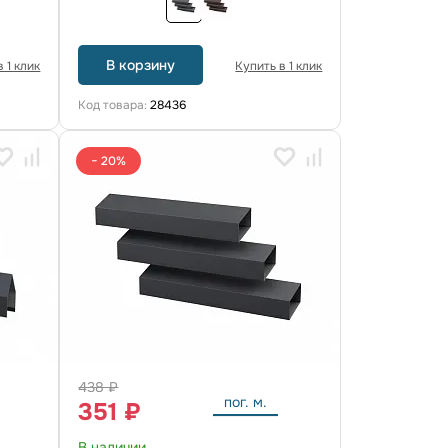
В корзину
 1 клик
Купить в 1 клик
Код товара:
28436
− 20%
438 ₽
пог. м.
351 ₽
В наличии