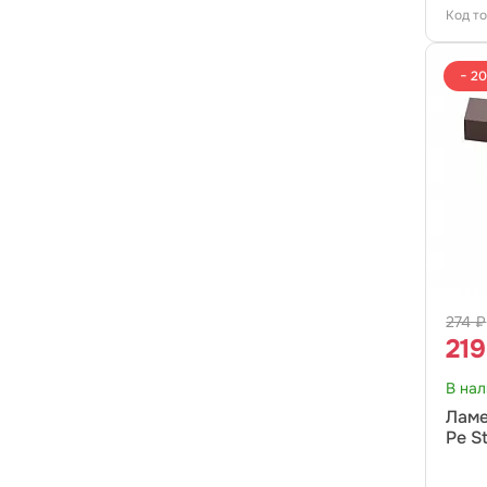
Код т
− 2
274 ₽
219
В на
Ламе
Pe S