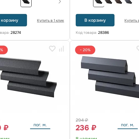
 корзину
В корзину
Купить в 1 клик
Купить в
овара:
28274
Код товара:
28386
0%
− 20%
₽
294 ₽
пог. м.
пог. м.
0 ₽
236 ₽
личии
В наличии