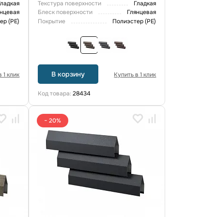
Гладкая
Текстура поверхности
Гладкая
янцевая
Блеск поверхности
Глянцевая
ер (PE)
Покрытие
Полиэстер (PE)
В корзину
 1 клик
Купить в 1 клик
Код товара:
28434
− 20%