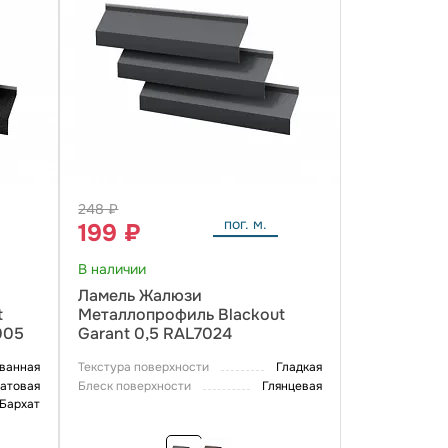
248 ₽
пог. м.
199 ₽
В наличии
Ламель Жалюзи
t
Металлопрофиль Blackout
005
Garant 0,5 RAL7024
ванная
Текстура поверхности
Гладкая
атовая
Блеск поверхности
Глянцевая
 Бархат