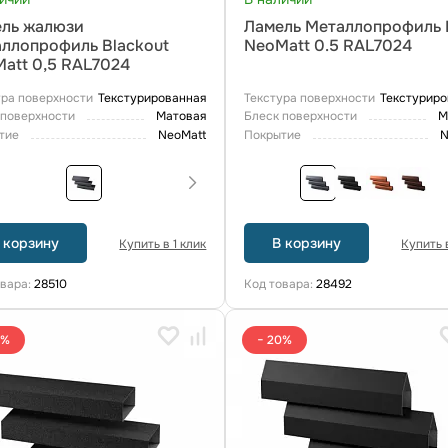
ль жалюзи
Ламель Металлопрофиль 
ллопрофиль Blackout
NeoMatt 0.5 RAL7024
att 0,5 RAL7024
ура поверхности
Текстурированная
Текстура поверхности
Текстуриро
 поверхности
Матовая
Блеск поверхности
М
тие
NeoMatt
Покрытие
N
 корзину
В корзину
Купить в 1 клик
Купить в
овара:
28510
Код товара:
28492
0%
− 20%