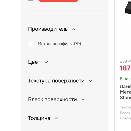
Производитель
Металлопрофиль (
79
)
233 
Цвет
187
В на
Текстура поверхности
Ламе
Мета
Stan
Блеск поверхности
Текст
Блеск
Толщина
Покры