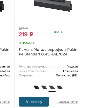
274 ₽
пог. м.
219 ₽
В наличии
Pekin
Ламель Металлопрофиль Pekin
Pe Standart 0.45 RAL7024
ванная
Текстура поверхности
Гладкая
атовая
Блеск поверхности
Глянцевая
eoMatt
Покрытие
Полиэстер (PE)
В корзину
 1 клик
Купить в 1 клик