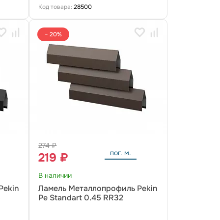
Код товара:
28500
− 20%
274 ₽
пог. м.
219 ₽
В наличии
Pekin
Ламель Металлопрофиль Pekin
5
Pe Standart 0.45 RR32