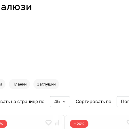
жалюзи
и
Планки
Заглушки
вать на странице по
Сортировать по
0%
− 20%