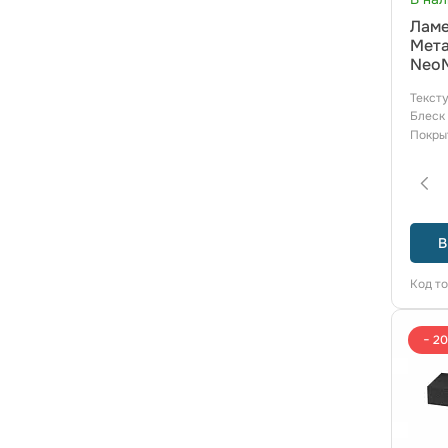
Ламе
Мета
NeoM
Текст
Блеск
Покры
В
Код т
− 2