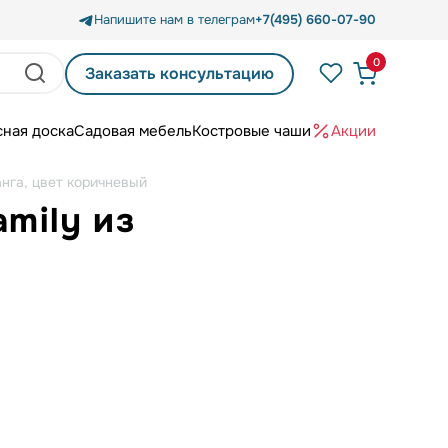
Напишите нам в телеграм
+7(495) 660-07-90
0
Заказать консультацию
сная доска
Садовая мебель
Костровые чаши
Акции
анга, цвет коричневый
amily из