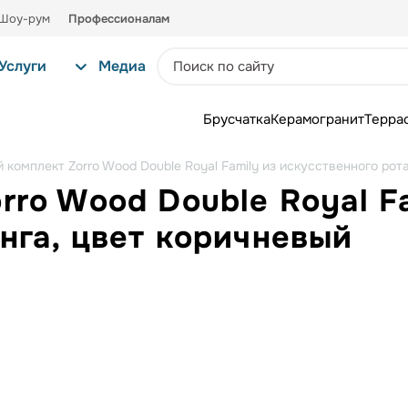
Шоу-рум
Профессионалам
Услуги
Медиа
Брусчатка
Керамогранит
Терра
 комплект Zorro Wood Double Royal Family из искусственного рот
rro Wood Double Royal F
нга, цвет коричневый