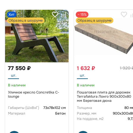
Хит
− 15%
Образец в шоуруме
Образец в шоуруме
77 550 ₽
1 632 ₽
1 920 
шт.
шт.
В наличии
В наличии
Уличное кресло Concretika C-
Пошаговая плита для дорожек
lounge
Terrafaktura Лонго 900х300х80
мм Береговая дюна
Габариты (ШxВxГ)
73х78х102 см
Толщина
80 м
Материал
Бетон
Размер, мм
900x300x8
На поддоне, м2
9,7