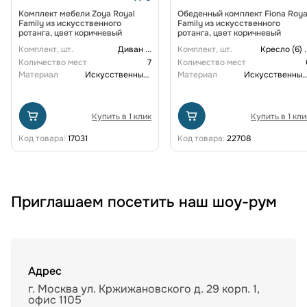
Комплект мебели Zoya Royal
Обеденный комплект Fiona Roya
Family из искусственного
Family из искусственного
ротанга, цвет коричневый
ротанга, цвет коричневый
Комплект, шт.
Диван
...
Комплект, шт.
Кресло (6)
.
Количество мест
7
Количество мест
Материал
Искусственный ротанг
Материал
Искусственный рот
Купить в 1 клик
Купить в 1 кли
Код товара:
17031
Код товара:
22708
Приглашаем посетить наш шоу-рум
Адрес
г. Москва ул. Кржижановского д. 29 корп. 1,
офис 1105