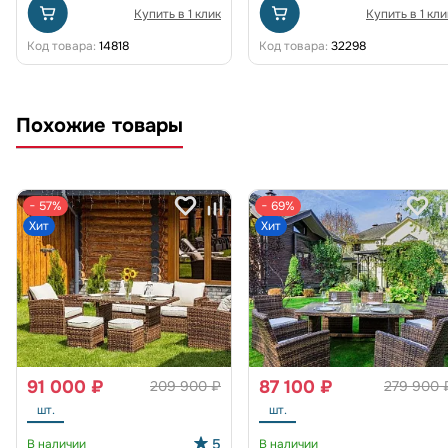
Купить в 1 клик
Купить в 1 кли
Код товара:
14818
Код товара:
32298
Похожие товары
− 57%
− 69%
Хит
Хит
91 000 ₽
87 100 ₽
209 900 ₽
279 900 
шт.
шт.
5
В наличии
В наличии