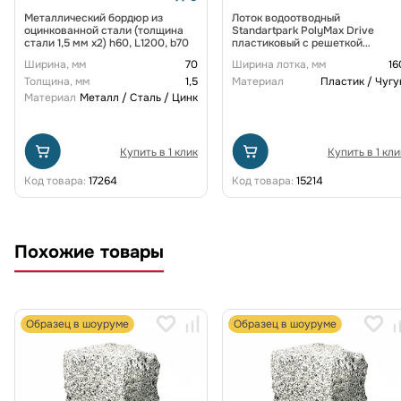
Металлический бордюр из
Лоток водоотводный
оцинкованной стали (толщина
Standartpark PolyMax Drive
стали 1,5 мм x2) h60, L1200, b70
пластиковый с решеткой
щелевой чугунной ВЧ кл. D
Ширина, мм
70
Ширина лотка, мм
16
(комплект) 0805034-М
Толщина, мм
1,5
Материал
Пластик / Чугу
Материал
Металл / Сталь / Цинк
Купить в 1 клик
Купить в 1 кли
Код товара:
17264
Код товара:
15214
Похожие товары
Образец в шоуруме
Образец в шоуруме