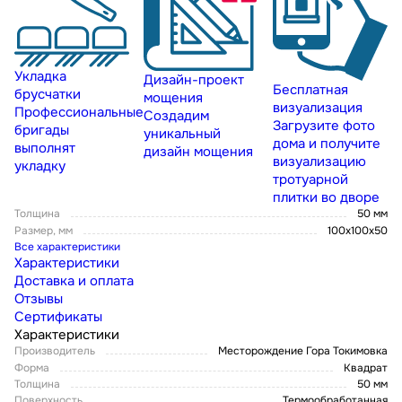
Укладка
Дизайн-проект
Бесплатная
брусчатки
мощения
визуализация
Профессиональные
Создадим
Загрузите фото
бригады
уникальный
дома и получите
выполнят
дизайн мощения
визуализацию
укладку
тротуарной
плитки во дворе
Толщина
50 мм
Размер, мм
100х100х50
Все характеристики
Характеристики
Доставка и оплата
Отзывы
Сертификаты
Характеристики
Производитель
Месторождение Гора Токимовка
Форма
Квадрат
Толщина
50 мм
Поверхность
Термообработанная