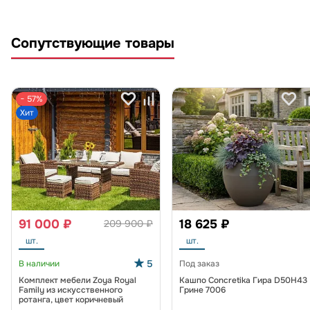
Сопутствующие товары
− 57%
Хит
91 000 ₽
18 625 ₽
209 900 ₽
шт.
шт.
5
В наличии
Под заказ
Комплект мебели Zoya Royal
Кашпо Concretika Гира D50H43
Family из искусственного
Грине 7006
ротанга, цвет коричневый