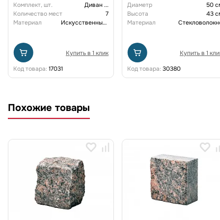
Комплект, шт.
Диван
...
Диаметр
50 с
Количество мест
7
Высота
43 с
Материал
Искусственный ротанг
Материал
Стекловолокн
Купить в 1 клик
Купить в 1 кли
Код товара:
17031
Код товара:
30380
Похожие товары