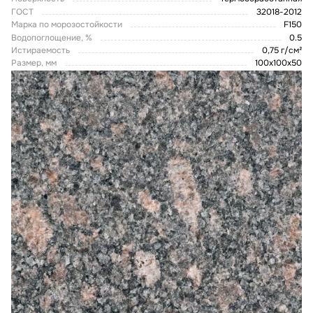
ГОСТ
32018-2012
Марка по морозостойкости
F150
Водопоглощение, %
0.5
Истираемость
0,75 г/см²
Размер, мм
100х100х50