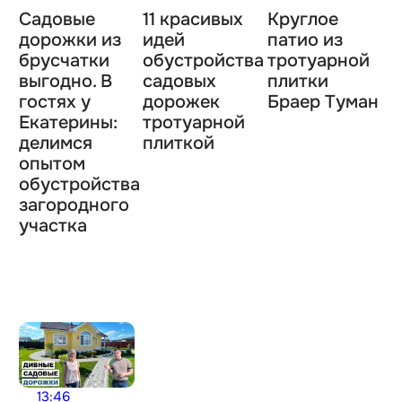
Садовые
11 красивых
Круглое
дорожки из
идей
патио из
брусчатки
обустройства
тротуарной
выгодно. В
садовых
плитки
гостях у
дорожек
Браер Туман
Екатерины:
тротуарной
делимся
плиткой
опытом
обустройства
загородного
участка
13:46