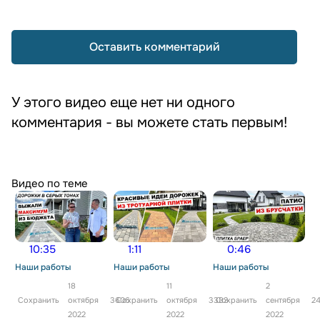
Оставить комментарий
У этого видео еще нет ни одного
комментария - вы можете стать первым!
Видео по теме
10:35
1:11
0:46
Наши работы
Наши работы
Наши работы
18
11
2
Сохранить
октября
3606
Сохранить
октября
3383
Сохранить
сентября
2
2022
2022
2022