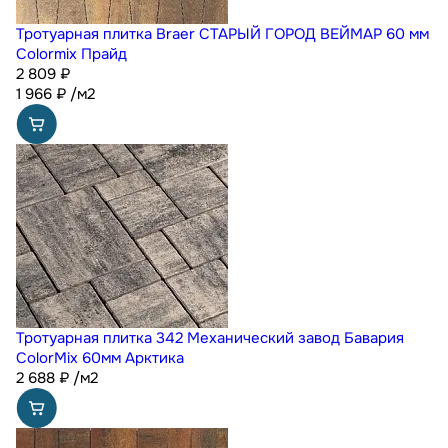
Тротуарная плитка Braer СТАРЫЙ ГОРОД ВЕЙМАР 60 мм
Colormix Прайд
2 809 ₽
1 966
₽
/м2
Тротуарная плитка 342 Механический завод Бавария
ColorMix 60мм Арктика
2 688
₽
/м2