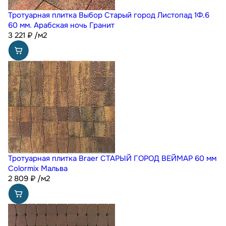
Тротуарная плитка Выбор Старый город Листопад 1Ф.6
60 мм. Арабская ночь Гранит
3 221
₽
/м2
Тротуарная плитка Braer СТАРЫЙ ГОРОД ВЕЙМАР 60 мм
Colormix Мальва
2 809
₽
/м2