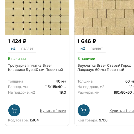
1 424 ₽
1 646 ₽
м2
паллет
м2
паллет
В наличии
В наличии
Тротуарная плитка Braer
Брусчатка Braer Старый Город
Классико Дуо 40 мм Песочный
Ландхаус 60 мм Песочный
Толщина
40 мм
Толщина
60 м
Размер, мм
115х115х40
...
На поддоне, м2
12,
На поддоне, м2
19,0
Размеры, мм
160х80х60
.
Купить в 1 клик
Купить в 1 кли
Код товара:
15104
Код товара:
9706