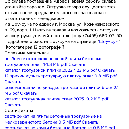
Со склада поставщика. Адрес и время работы склада
уточняйте заранее. Отгрузка товара осуществляется
только после предварительного согласования с
ответственным менеджером
Из шоу-рума по адресу г. Москва, ул. Кржижановского,
д. 29, корп. 1. Наличие товара и возможность отгрузки
из шоу-рума уточняйте по телефону +7(495) 660-07-90.
Подробнее о работе шоу-рума на странице "
Шоу–рум
"
Фотогалерея
13 фотографий
Полезные материалы
альбом технических решений плиты бетонные
тротуарные braer
44.3 МБ
pdf
Скачать
каталог тротуарной плитки 2022 г
23 МБ
pdf
Скачать
12 причин купить тротуарную плитку braer
0.8 МБ
pdf
Скачать
рекомендации по укладке тротуарной плитки braer
2.1
МБ
pdf
Скачать
каталог тротуарная плитка braer 2025
19.2 МБ
pdf
Скачать
Сертификаты
сертификат на плиты бетонные тротуарные из
мелкозернистого бетона
0.5 МБ
pdf
Скачать
сертификат на камни бетонные бортовые
0.5 МБ
pdf