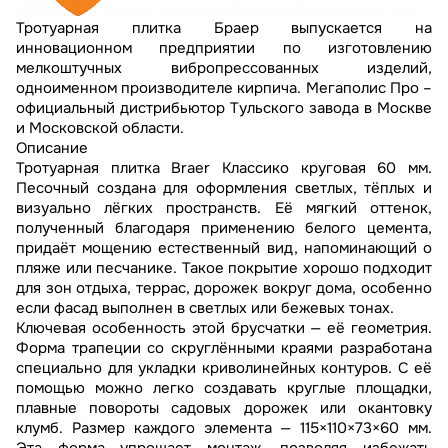
Тротуарная плитка Браер выпускается на
инновационном предприятии по изготовлению
мелкоштучных вибропрессованных изделий,
одноименном производителе кирпича. Мегаполис Про –
официальный дистрибьютор Тульского завода в Москве
и Московской области.
Описание
Тротуарная плитка Braer Классико круговая 60 мм.
Песочный создана для оформления светлых, тёплых и
визуально лёгких пространств. Её мягкий оттенок,
полученный благодаря применению белого цемента,
придаёт мощению естественный вид, напоминающий о
пляже или песчанике. Такое покрытие хорошо подходит
для зон отдыха, террас, дорожек вокруг дома, особенно
если фасад выполнен в светлых или бежевых тонах.
Ключевая особенность этой брусчатки — её геометрия.
Форма трапеции со скруглёнными краями разработана
специально для укладки криволинейных контуров. С её
помощью можно легко создавать круглые площадки,
плавные повороты садовых дорожек или окантовку
клумб. Размер каждого элемента — 115×110×73×60 мм.