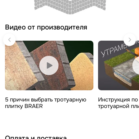
Видео от производителя
Смотреть видео
Смотреть 
5 причин выбрать тротуарную
Инструкция по
плитку BRAER
тротуарной пл
Оплата и доставка