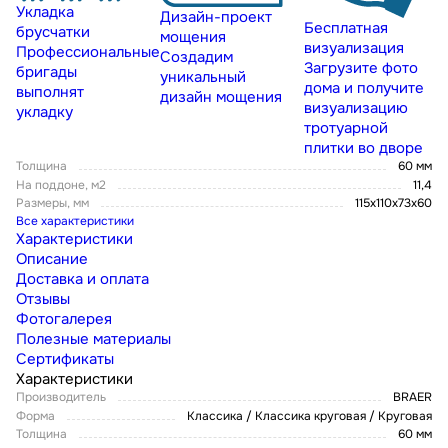
Укладка
Дизайн-проект
Бесплатная
брусчатки
мощения
визуализация
Профессиональные
Создадим
Загрузите фото
бригады
уникальный
дома и получите
выполнят
дизайн мощения
визуализацию
укладку
тротуарной
плитки во дворе
Толщина
60 мм
На поддоне, м2
11,4
Размеры, мм
115х110х73х60
Все характеристики
Характеристики
Описание
Доставка и оплата
Отзывы
Фотогалерея
Полезные материалы
Сертификаты
Характеристики
Производитель
BRAER
Форма
Классика / Классика круговая / Круговая
Толщина
60 мм