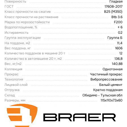
Поверхность
Гладкая
ГОСТ
17608-2017
Класс прочности на сжатие
В25 (М350)
Класс прочности на растяжение
Btb 3.6
Марка по морозостойкости
F200
Водопоглощение, %
≤ 6
Истираемость
G2
Группа эксплуатации
Группа Б
На поддоне, м2
11,4
Вес поддона, кг
1606
Количество поддонов в машине 20 т
12
Количество в автомашине 20 т, м2
136,8
Вес, кг/м2
140,88
Коллекция
Однотонная
Прокрас
Частичный прокрас
Технология
Вибропрессование
Лицевой слой
Белый цемент
Отгрузка
Кратно поддонам
Склад
Обидимо - Тульская обл
Размеры, мм
115х110х73х60