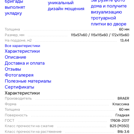
Загрузите фото
бригады
уникальный
дома и получите
выполнят
дизайн мощения
визуализацию
укладку
тротуарной
плитки во дворе
Толщина
60 мм
Размер, мм
115х57х60 / 115х115х60 / 172х115х60
На поддоне, м2
13,44
Все характеристики
Характеристики
Описание
Доставка и оплата
Отзывы
Фотогалерея
Полезные материалы
Сертификаты
Характеристики
Производитель
BRAER
Форма
Классика
Толщина
60 мм
Поверхность
Гладкая
ГОСТ
17608-2017
Класс прочности на сжатие
В25 (М350)
Класс прочности на растяжение
Btb 3.6