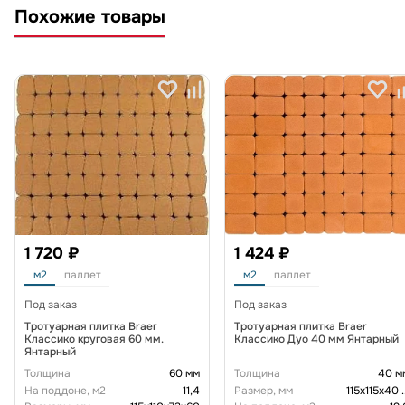
Похожие товары
1 720 ₽
1 424 ₽
м2
паллет
м2
паллет
Под заказ
Под заказ
Тротуарная плитка Braer
Тротуарная плитка Braer
Классико круговая 60 мм.
Классико Дуо 40 мм Янтарный
Янтарный
Толщина
60 мм
Толщина
40 м
На поддоне, м2
11,4
Размер, мм
115х115х40
.