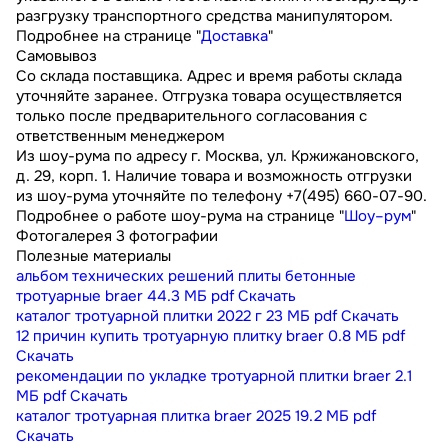
разгрузку транспортного средства манипулятором.
Подробнее на странице "
Доставка
"
Самовывоз
Со склада поставщика. Адрес и время работы склада
уточняйте заранее. Отгрузка товара осуществляется
только после предварительного согласования с
ответственным менеджером
Из шоу-рума по адресу г. Москва, ул. Кржижановского,
д. 29, корп. 1. Наличие товара и возможность отгрузки
из шоу-рума уточняйте по телефону +7(495) 660-07-90.
Подробнее о работе шоу-рума на странице "
Шоу–рум
"
Фотогалерея
3 фотографии
Полезные материалы
альбом технических решений плиты бетонные
тротуарные braer
44.3 МБ
pdf
Скачать
каталог тротуарной плитки 2022 г
23 МБ
pdf
Скачать
12 причин купить тротуарную плитку braer
0.8 МБ
pdf
Скачать
рекомендации по укладке тротуарной плитки braer
2.1
МБ
pdf
Скачать
каталог тротуарная плитка braer 2025
19.2 МБ
pdf
Скачать