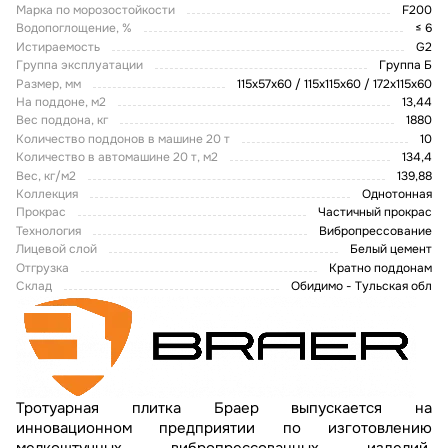
Марка по морозостойкости
F200
Водопоглощение, %
≤ 6
Истираемость
G2
Группа эксплуатации
Группа Б
Размер, мм
115х57х60 / 115х115х60 / 172х115х60
На поддоне, м2
13,44
Вес поддона, кг
1880
Количество поддонов в машине 20 т
10
Количество в автомашине 20 т, м2
134,4
Вес, кг/м2
139,88
Коллекция
Однотонная
Прокрас
Частичный прокрас
Технология
Вибропрессование
Лицевой слой
Белый цемент
Отгрузка
Кратно поддонам
Склад
Обидимо - Тульская обл
Тротуарная плитка Браер выпускается на
инновационном предприятии по изготовлению