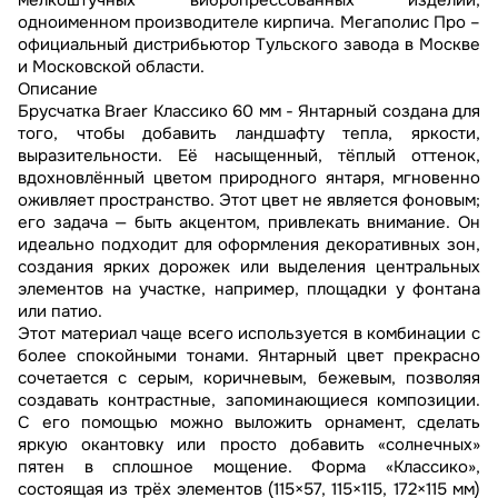
мелкоштучных вибропрессованных изделий,
одноименном производителе кирпича. Мегаполис Про –
официальный дистрибьютор Тульского завода в Москве
и Московской области.
Описание
Брусчатка Braer Классико 60 мм - Янтарный создана для
того, чтобы добавить ландшафту тепла, яркости,
выразительности. Её насыщенный, тёплый оттенок,
вдохновлённый цветом природного янтаря, мгновенно
оживляет пространство. Этот цвет не является фоновым;
его задача — быть акцентом, привлекать внимание. Он
идеально подходит для оформления декоративных зон,
создания ярких дорожек или выделения центральных
элементов на участке, например, площадки у фонтана
или патио.
Этот материал чаще всего используется в комбинации с
более спокойными тонами. Янтарный цвет прекрасно
сочетается с серым, коричневым, бежевым, позволяя
создавать контрастные, запоминающиеся композиции.
С его помощью можно выложить орнамент, сделать
яркую окантовку или просто добавить «солнечных»
пятен в сплошное мощение. Форма «Классико»,
состоящая из трёх элементов (115×57, 115×115, 172×115 мм)