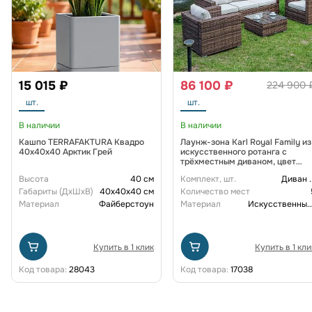
15 015 ₽
86 100 ₽
224 900 
шт.
шт.
В наличии
В наличии
Кашпо TERRAFAKTURA Квадро
Лаунж-зона Karl Royal Family из
40x40x40 Арктик Грей
искусственного ротанга с
трёхместным диваном, цвет
коричневый
Высота
40 см
Комплект, шт.
Диван
.
Габариты (ДxШxВ)
40x40x40 см
Количество мест
Материал
Файберстоун
Материал
Искусственный рот
Купить в 1 клик
Купить в 1 кли
Код товара:
28043
Код товара:
17038