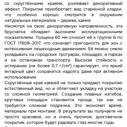
со скруглёнными краями, усиливает декоративный
эффект. Покрытие приобретает вид старинной кладки,
что особенно хорошо смотрится в окружении
натуральных материалов — дерева, камня.
Несмотря на свою декоративную направленность, эта
брусчатка обладает высокими эксплуатационными
показателями. Толщина 60 мм относит её к группе Б по
ГОСТ 17608–2017, что означает пригодность для зон с
интенсивным пешеходным движением. Её можно смело
укладывать на городских тротуарах, площадях, в парках
и на остановках транспорта. Высокая стойкость к
истиранию (не более 0,7 г/см²) гарантирует, что яркий
янтарный цвет сохранится надолго даже при активном
использовании.
Скруглённые края камней не только придают покрытию
естественный вид, но и облегчают укладку на участках
со сложной геометрией. Создание плавных изгибов,
круговых площадок становится проще, так как не
требуется сложная подрезка. Это экономит время,
материалы при монтаже. В результате вы получаете не
просто красивое, но и очень прочное, долговечное
покрытие, которое будет радовать глаз многие годы.