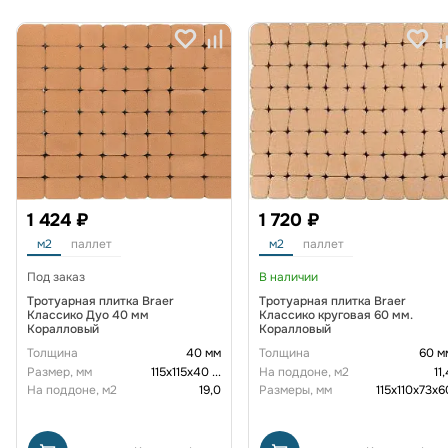
1 424 ₽
1 720 ₽
м2
паллет
м2
паллет
Под заказ
В наличии
Тротуарная плитка Braer
Тротуарная плитка Braer
Классико Дуо 40 мм
Классико круговая 60 мм.
Коралловый
Коралловый
Толщина
40 мм
Толщина
60 м
Размер, мм
115х115х40
...
На поддоне, м2
11
На поддоне, м2
19,0
Размеры, мм
115х110х73х6