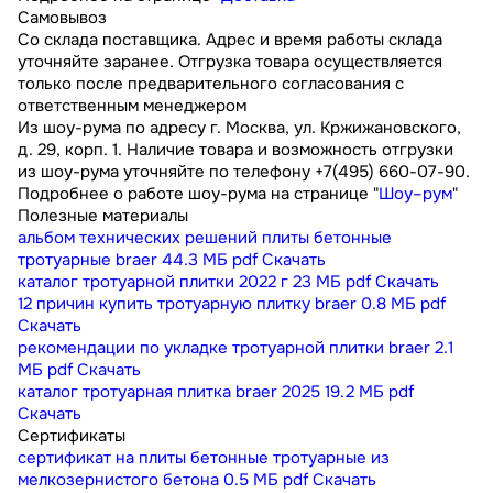
Самовывоз
Со склада поставщика. Адрес и время работы склада
уточняйте заранее. Отгрузка товара осуществляется
только после предварительного согласования с
ответственным менеджером
Из шоу-рума по адресу г. Москва, ул. Кржижановского,
д. 29, корп. 1. Наличие товара и возможность отгрузки
из шоу-рума уточняйте по телефону +7(495) 660-07-90.
Подробнее о работе шоу-рума на странице "
Шоу–рум
"
Полезные материалы
альбом технических решений плиты бетонные
тротуарные braer
44.3 МБ
pdf
Скачать
каталог тротуарной плитки 2022 г
23 МБ
pdf
Скачать
12 причин купить тротуарную плитку braer
0.8 МБ
pdf
Скачать
рекомендации по укладке тротуарной плитки braer
2.1
МБ
pdf
Скачать
каталог тротуарная плитка braer 2025
19.2 МБ
pdf
Скачать
Сертификаты
сертификат на плиты бетонные тротуарные из
мелкозернистого бетона
0.5 МБ
pdf
Скачать