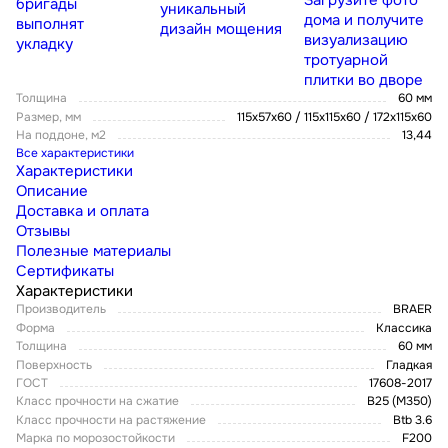
Загрузите фото
бригады
уникальный
дома и получите
выполнят
дизайн мощения
визуализацию
укладку
тротуарной
плитки во дворе
Толщина
60 мм
Размер, мм
115х57х60 / 115х115х60 / 172х115х60
На поддоне, м2
13,44
Все характеристики
Характеристики
Описание
Доставка и оплата
Отзывы
Полезные материалы
Сертификаты
Характеристики
Производитель
BRAER
Форма
Классика
Толщина
60 мм
Поверхность
Гладкая
ГОСТ
17608-2017
Класс прочности на сжатие
В25 (М350)
Класс прочности на растяжение
Btb 3.6
Марка по морозостойкости
F200