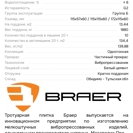
Водопоглощение, %
≤ 6
Истираемость
G2
Группа эксплуатации
Группа Б
Размер, мм
115х57х60 / 115х115х60 / 172х115х60
На поддоне, м2
13,44
Вес поддона, кг
1880
Количество поддонов в машине 20 т
10
Количество в автомашине 20 т, м2
134,4
Вес, кг/м2
139,88
Коллекция
Однотонная
Прокрас
Частичный прокрас
Технология
Вибропрессование
Лицевой слой
Белый цемент
Отгрузка
Кратно поддонам
Склад
Обидимо - Тульская обл
Тротуарная плитка Браер выпускается на
инновационном предприятии по изготовлению
мелкоштучных вибропрессованных изделий,