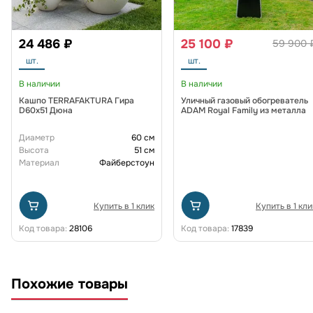
24 486 ₽
25 100 ₽
59 900 
шт.
шт.
В наличии
В наличии
Кашпо TERRAFAKTURA Гира
Уличный газовый обогреватель
D60х51 Дюна
ADAM Royal Family из металла
Диаметр
60 см
Высота
51 см
Материал
Файберстоун
Купить в 1 клик
Купить в 1 кли
Код товара:
28106
Код товара:
17839
Похожие товары