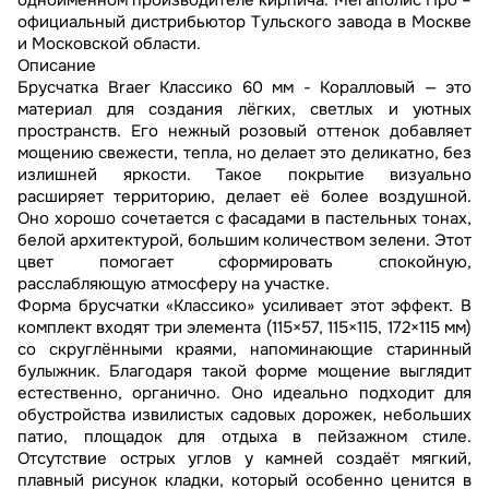
одноименном производителе кирпича. Мегаполис Про –
официальный дистрибьютор Тульского завода в Москве
и Московской области.
Описание
Брусчатка Braer Классико 60 мм - Коралловый — это
материал для создания лёгких, светлых и уютных
пространств. Его нежный розовый оттенок добавляет
мощению свежести, тепла, но делает это деликатно, без
излишней яркости. Такое покрытие визуально
расширяет территорию, делает её более воздушной.
Оно хорошо сочетается с фасадами в пастельных тонах,
белой архитектурой, большим количеством зелени. Этот
цвет помогает сформировать спокойную,
расслабляющую атмосферу на участке.
Форма брусчатки «Классико» усиливает этот эффект. В
комплект входят три элемента (115×57, 115×115, 172×115 мм)
со скруглёнными краями, напоминающие старинный
булыжник. Благодаря такой форме мощение выглядит
естественно, органично. Оно идеально подходит для
обустройства извилистых садовых дорожек, небольших
патио, площадок для отдыха в пейзажном стиле.
Отсутствие острых углов у камней создаёт мягкий,
плавный рисунок кладки, который особенно ценится в