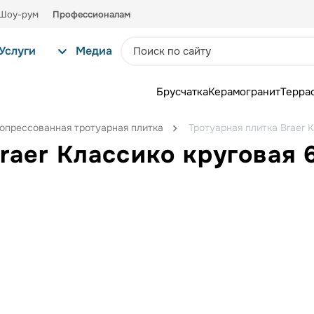
Шоу-рум
Профессионалам
Услуги
Медиа
Брусчатка
Керамогранит
Терра
опрессованная тротуарная плитка
Тротуарная плитка Braer 
raer Классико круговая 