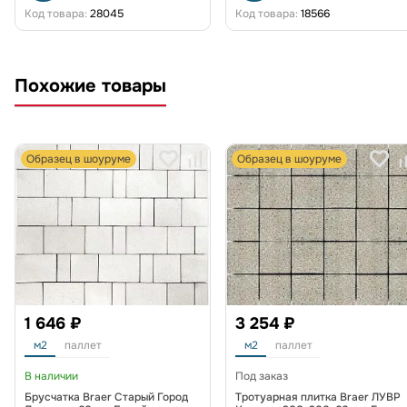
Код товара:
28045
Код товара:
18566
Похожие товары
Образец в шоуруме
Образец в шоуруме
1 646 ₽
3 254 ₽
м2
паллет
м2
паллет
В наличии
Под заказ
Брусчатка Braer Старый Город
Тротуарная плитка Braer ЛУВР