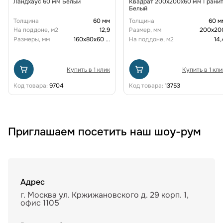
Ландхаус 60 мм Белый
Квадрат 200х200х60 мм Грани
Белый
Толщина
60 мм
Толщина
60 м
На поддоне, м2
12,9
Размер, мм
200х20
Размеры, мм
160х80х60
...
На поддоне, м2
14,
Купить в 1 клик
Купить в 1 кли
Код товара:
9704
Код товара:
13753
Приглашаем посетить наш шоу-рум
Адрес
г. Москва ул. Кржижановского д. 29 корп. 1,
офис 1105