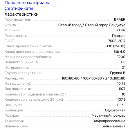
Полезные материалы
Сертификаты
Характеристики
Производитель
BRAER
Форма
Старый город / Старый город Ландхаус
Толщина
80 мм
Поверхность
Гладкая
ГОСТ
17608-2017
Класс прочности на сжатие
В30 (М400)
Класс прочности на растяжение
Btb 4.0
Марка по морозостойкости
F200
Водопоглощение, %
≤ 6
Истираемость
G1
Группа эксплуатации
Группа В
Размер, мм
160х80х80 / 160х160х80 / 240х160х80
На поддоне, м2
10,75
Вес поддона, кг
1977
Количество поддонов в машине 20 т
10
Количество в автомашине 20 т, м2
107,5
Вес, кг/м2
183,91
Коллекция
Однотонная
Прокрас
Частичный прокрас
Технология
Вибропрессование
Лицевой слой
Белый цемент