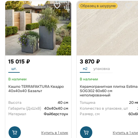
Образец в шоуруме
15 015 ₽
3 870 ₽
шт.
м2
упаковка
В наличии
В наличии
Кашпо TERRAFAKTURA Квадро
Керамогранитная плитка Estima
40x40x40 Базальт
SOG302 60х60 см
неполированный
Высота
40 см
Толщина
20 м
Габариты (ДxШxВ)
40x40x40 см
Количество в упаковке, шт
Материал
Файберстоун
Размер, см
60x6
Купить в 1 клик
Купить в 1 кли