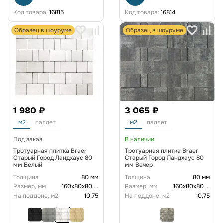
Код товара:
16815
Код товара:
16814
Образец в шоуруме
Образец в шоуруме
1 980 ₽
3 065 ₽
м2
паллет
м2
паллет
Под заказ
В наличии
Тротуарная плитка Braer
Тротуарная плитка Braer
Старый Город Ландхаус 80
Старый Город Ландхаус 80
мм Белый
мм Вечер
Толщина
80 мм
Толщина
80 мм
Размер, мм
160х80х80
...
Размер, мм
160х80х80
...
На поддоне, м2
10,75
На поддоне, м2
10,75