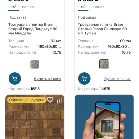
м2
паллет
м2
паллет
Под заказ
Под заказ
Тротуарная плитка Braer
Тротуарная плитка Braer
Старый Город Ландхаус 80
Старый Город Ландхаус 80
мм Миндаль
мм Туман
Толщина
80 мм
Толщина
80 мм
Размер, мм
160х80х80
...
Размер, мм
160х80х80
...
На поддоне, м2
10,75
На поддоне, м2
10,75
Купить в 1 клик
Купить в 1 клик
Код товара:
16813
Код товара:
14679
Образец в шоуруме