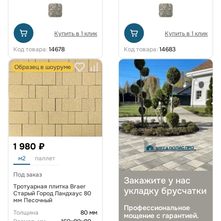
Купить в 1 клик
Купить в 1 клик
Код товара:
14678
Код товара:
14683
Образец в шоуруме
1 980 ₽
м2
паллет
Под заказ
Закажите у нас
Тротуарная плитка Braer
укладку брусчатки
Старый Город Ландхаус 80
мм Песочный
Профессиональное
Толщина
80 мм
мощение с гарантией.