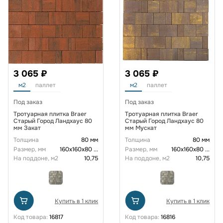
3 065 ₽
3 065 ₽
м2
паллет
м2
паллет
Под заказ
Под заказ
Тротуарная плитка Braer
Тротуарная плитка Braer
Старый Город Ландхаус 80
Старый Город Ландхаус 80
мм Закат
мм Мускат
Толщина
80 мм
Толщина
80 мм
Размер, мм
160х160х80
...
Размер, мм
160х160х80
...
На поддоне, м2
10,75
На поддоне, м2
10,75
Купить в 1 клик
Купить в 1 клик
Код товара:
16817
Код товара:
16816