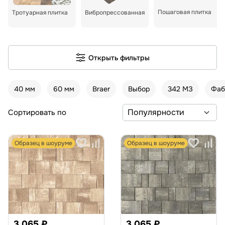
Пошаговая плитка
Тротуарная плитка
Вибропрессованная
Открыть фильтры
40 мм
60 мм
Braer
Выбор
342 МЗ
Фаб
Сортировать по
Образец в шоуруме
Образец в шоуруме
3 065 ₽
3 065 ₽