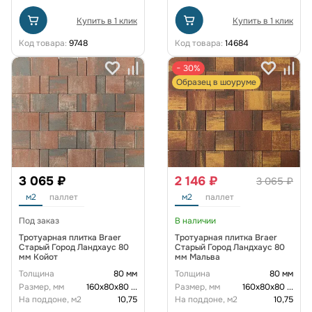
Купить в 1 клик
Купить в 1 клик
Код товара:
9748
Код товара:
14684
− 30%
Образец в шоуруме
3 065 ₽
2 146 ₽
3 065 ₽
м2
паллет
м2
паллет
Под заказ
В наличии
Тротуарная плитка Braer
Тротуарная плитка Braer
Старый Город Ландхаус 80
Старый Город Ландхаус 80
мм Койот
мм Мальва
Толщина
80 мм
Толщина
80 мм
Размер, мм
160х80х80
...
Размер, мм
160х80х80
...
На поддоне, м2
10,75
На поддоне, м2
10,75