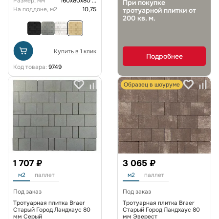
Размер, мм
160х80х80
...
При покупке
На поддоне, м2
10,75
тротуарной плитки от
200 кв. м.
Купить в 1 клик
Подробнее
Код товара:
9749
Образец в шоуруме
1 707 ₽
3 065 ₽
м2
паллет
м2
паллет
Под заказ
Под заказ
Тротуарная плитка Braer
Тротуарная плитка Braer
Старый Город Ландхаус 80
Старый Город Ландхаус 80
мм Серый
мм Эверест