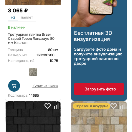
3 065 ₽
м2
паллет
В наличии
Бесплатная 3D
Тротуарная плитка Braer
визуализация
Старый Город Ландхаус 80
мм Каштан
Загрузите фото дома и
Толщина
80 мм
получите визуализацию
Размер, мм
160х80х80
...
тротуарной плитки во
На поддоне, м2
10,75
дворе
Купить в 1 клик
Загрузить фото
Код товара:
14685
Образец в шоуруме