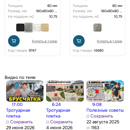
Толщина
80 мм
Толщина
80 мм
Размер, мм
160х80х80
...
Размер, мм
160х80х80
...
На поддоне, м2
10,75
На поддоне, м2
10,75
Купить в 1 клик
Купить в 1 клик
Код товара:
9747
Код товара:
14680
Видео по теме
17:00
6:24
9:08
Тротуарная
Тротуарная
Полезные советы
плитка
плитка
Сохранить
Сохранить
Сохранить
22 августа 2025
29 июня 2026
4 июня 2026
1163