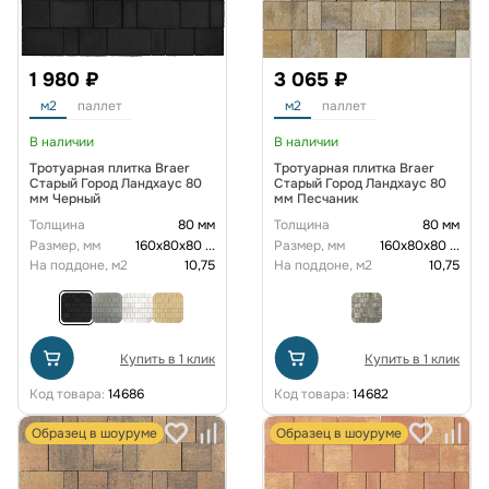
1 980 ₽
3 065 ₽
м2
паллет
м2
паллет
В наличии
В наличии
Тротуарная плитка Braer
Тротуарная плитка Braer
Старый Город Ландхаус 80
Старый Город Ландхаус 80
мм Черный
мм Песчаник
Толщина
80 мм
Толщина
80 мм
Размер, мм
160х80х80
...
Размер, мм
160х80х80
...
На поддоне, м2
10,75
На поддоне, м2
10,75
Купить в 1 клик
Купить в 1 клик
Код товара:
14686
Код товара:
14682
Образец в шоуруме
Образец в шоуруме