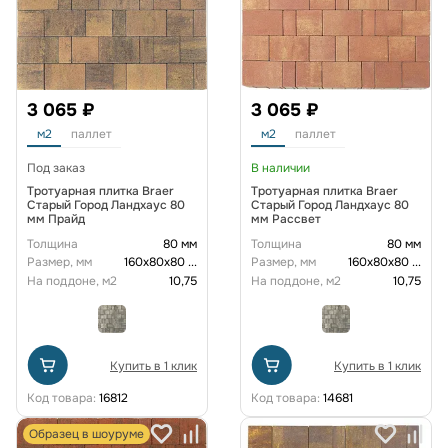
3 065 ₽
3 065 ₽
м2
паллет
м2
паллет
Под заказ
В наличии
Тротуарная плитка Braer
Тротуарная плитка Braer
Старый Город Ландхаус 80
Старый Город Ландхаус 80
мм Прайд
мм Рассвет
Толщина
80 мм
Толщина
80 мм
Размер, мм
160х80х80
...
Размер, мм
160х80х80
...
На поддоне, м2
10,75
На поддоне, м2
10,75
Купить в 1 клик
Купить в 1 клик
Код товара:
16812
Код товара:
14681
Образец в шоуруме