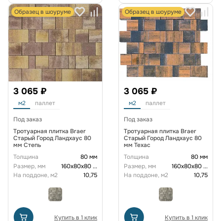
Образец в шоуруме
Образец в шоуруме
3 065 ₽
3 065 ₽
м2
паллет
м2
паллет
Под заказ
Под заказ
Тротуарная плитка Braer
Тротуарная плитка Braer
Старый Город Ландхаус 80
Старый Город Ландхаус 80
мм Степь
мм Техас
Толщина
80 мм
Толщина
80 мм
Размер, мм
160х80х80
...
Размер, мм
160х80х80
...
На поддоне, м2
10,75
На поддоне, м2
10,75
Купить в 1 клик
Купить в 1 клик