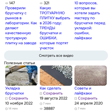
147
321
10 вопросов,
Проверили
Какую
которые вы
брусчатку с
ТРОТУАРНУЮ
хотели задать
рынков в
ПЛИТКУ выбрать
мастеру по
лаборатории. Как
в 2026 году:
брусчатке перед
делают
ТРЕНДЫ
укладкой:
качественную
брусчатки и
ошибки,
тротуарную
ОШИБКИ,
лайфхаки
плитку на заводе
которые портят
участок
Смотреть все видео
Полезные статьи
Укладка
Как сделать
Советы и
брусчатки
Сохранить
лайфхаки
Сохранить
19 августа 2022
Сохранить
10 ноября 2022
24 апреля 2020
7 мин
38887
14 мин
7 мин