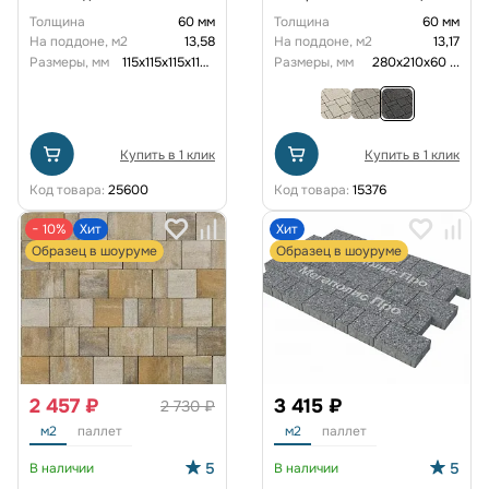
Гранит цвет Тейт
Толщина
60 мм
Толщина
60 мм
На поддоне, м2
13,58
На поддоне, м2
13,17
Размеры, мм
115x115x115x115x115x115x60
Размеры, мм
280х210х60
...
Купить в 1 клик
Купить в 1 клик
Код товара:
25600
Код товара:
15376
− 10%
Хит
Хит
Образец в шоуруме
Образец в шоуруме
2 457 ₽
3 415 ₽
2 730 ₽
м2
паллет
м2
паллет
5
5
В наличии
В наличии