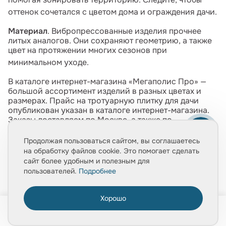
оттенок сочетался с цветом дома и ограждения дачи.
Материал
. Вибропрессованные изделия прочнее
литых аналогов. Они сохраняют геометрию, а также
цвет на протяжении многих сезонов при
минимальном уходе.
В каталоге интернет-магазина «Мегаполис Про» —
большой ассортимент изделий в разных цветах и
размерах. Прайс на тротуарную плитку для дачи
опубликован указан в каталоге интернет-магазина.
Заказы доставляем по Москве, а также по
Московской области.
Продолжая пользоваться сайтом, вы соглашаетесь
на обработку файлов cookie. Это помогает сделать
сайт более удобным и полезным для
Видео по теме
пользователей.
Подробнее
Хорошо
0
17:00
6:24
9:08
Главная
Товары
Услуги
Медиа
Корзина
Тротуарная
Тротуарная
Полезные советы