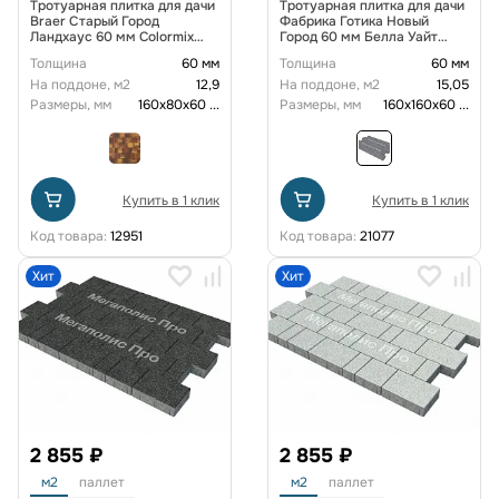
Тротуарная плитка для дачи
Тротуарная плитка для дачи
Braer Старый Город
Фабрика Готика Новый
Ландхаус 60 мм Colormix
Город 60 мм Белла Уайт
Песчаник гладкая
FINERRO
Толщина
60 мм
Толщина
60 мм
На поддоне, м2
12,9
На поддоне, м2
15,05
Размеры, мм
160х80х60
...
Размеры, мм
160х160х60
...
Купить в 1 клик
Купить в 1 клик
Код товара:
12951
Код товара:
21077
Хит
Хит
2 855 ₽
2 855 ₽
м2
паллет
м2
паллет