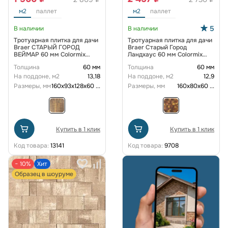
м2
паллет
м2
паллет
5
В наличии
В наличии
Тротуарная плитка для дачи
Тротуарная плитка для дачи
Braer СТАРЫЙ ГОРОД
Braer Старый Город
ВЕЙМАР 60 мм Colormix
Ландхаус 60 мм Colormix
Прайд
Мальва
Толщина
60 мм
Толщина
60 мм
На поддоне, м2
13,18
На поддоне, м2
12,9
Размеры, мм
160х93х128х60
...
Размеры, мм
160х80х60
...
Купить в 1 клик
Купить в 1 клик
Код товара:
13141
Код товара:
9708
− 10%
Хит
Образец в шоуруме