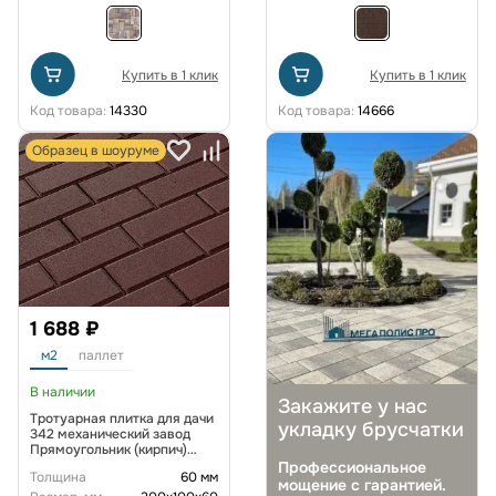
Купить в 1 клик
Купить в 1 клик
Код товара:
14330
Код товара:
14666
Образец в шоуруме
1 688 ₽
м2
паллет
В наличии
Закажите у нас
Тротуарная плитка для дачи
укладку брусчатки
342 механический завод
Прямоугольник (кирпич)
200х100х60 мм Красный
Профессиональное
Толщина
60 мм
мощение с гарантией.