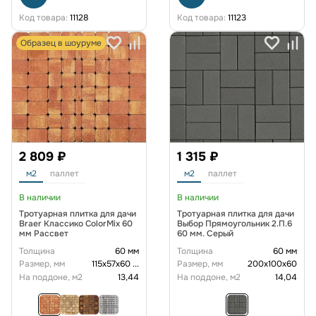
Код товара:
11128
Код товара:
11123
Образец в шоуруме
2 809 ₽
1 315 ₽
м2
паллет
м2
паллет
В наличии
В наличии
Тротуарная плитка для дачи
Тротуарная плитка для дачи
Braer Классико ColorMix 60
Выбор Прямоугольник 2.П.6
мм Рассвет
60 мм. Серый
Толщина
60 мм
Толщина
60 мм
Размер, мм
115х57х60
...
Размер, мм
200х100х60
На поддоне, м2
13,44
На поддоне, м2
14,04