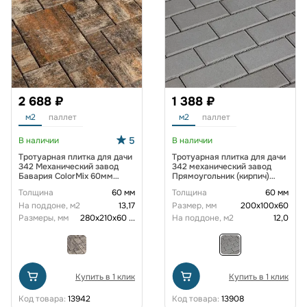
2 688 ₽
1 388 ₽
м2
паллет
м2
паллет
5
В наличии
В наличии
Тротуарная плитка для дачи
Тротуарная плитка для дачи
342 Механический завод
342 механический завод
Бавария ColorMix 60мм
Прямоугольник (кирпич)
Карелия
200х100х60 мм Серый
Толщина
60 мм
Толщина
60 мм
На поддоне, м2
13,17
Размер, мм
200х100х60
Размеры, мм
280х210х60
...
На поддоне, м2
12,0
Купить в 1 клик
Купить в 1 клик
Код товара:
13942
Код товара:
13908