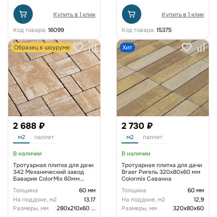
Купить в 1 клик
Купить в 1 клик
Код товара:
16099
Код товара:
15375
Образец в шоуруме
Хит
2 688 ₽
2 730 ₽
м2
паллет
м2
паллет
В наличии
В наличии
Тротуарная плитка для дачи
Тротуарная плитка для дачи
342 Механический завод
Braer Ригель 320x80x60 мм
Бавария ColorMix 60мм
Colormix Саванна
Каракум
Толщина
60 мм
Толщина
60 мм
На поддоне, м2
13,17
На поддоне, м2
12,9
Размеры, мм
280х210х60
...
Размеры, мм
320x80x60