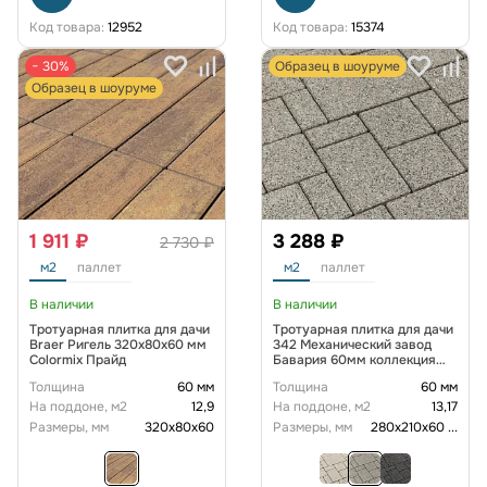
Код товара:
12952
Код товара:
15374
− 30%
Образец в шоуруме
Образец в шоуруме
1 911 ₽
3 288 ₽
2 730 ₽
м2
паллет
м2
паллет
В наличии
В наличии
Тротуарная плитка для дачи
Тротуарная плитка для дачи
Braer Ригель 320x80x60 мм
342 Механический завод
Colormix Прайд
Бавария 60мм коллекция
Гранит цвет Морис
Толщина
60 мм
Толщина
60 мм
На поддоне, м2
12,9
На поддоне, м2
13,17
Размеры, мм
320x80x60
Размеры, мм
280х210х60
...