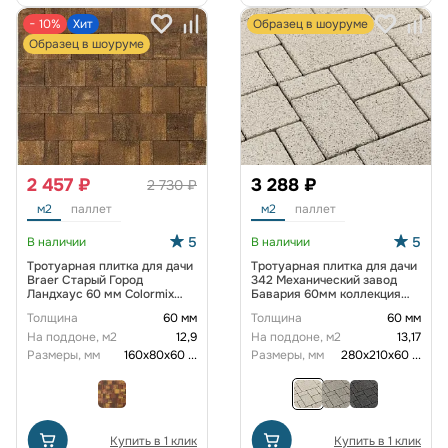
− 10%
Хит
Образец в шоуруме
Образец в шоуруме
2 457 ₽
3 288 ₽
2 730 ₽
м2
паллет
м2
паллет
5
5
В наличии
В наличии
Тротуарная плитка для дачи
Тротуарная плитка для дачи
Braer Старый Город
342 Механический завод
Ландхаус 60 мм Colormix
Бавария 60мм коллекция
Каштан
Гранит цвет Антаро
Толщина
60 мм
Толщина
60 мм
На поддоне, м2
12,9
На поддоне, м2
13,17
Размеры, мм
160х80х60
...
Размеры, мм
280х210х60
...
Купить в 1 клик
Купить в 1 клик