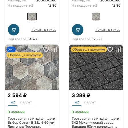
Размер, мм
200х100х60
Размер, мм
200х100х60
На поддоне, м2
12,96
На поддоне, м2
12,96
Купить в 1 клик
Купить в 1 клик
Код товара:
14677
Код товара:
12388
Хит
Образец в шоуруме
Образец в шоуруме
2 594 ₽
3 288 ₽
м2
паллет
м2
паллет
В наличии
В наличии
Тротуарная плитка для дачи
Тротуарная плитка для дачи
Выбор Соты - Б.3.Ш.6 60 мм
342 Механический завод
Листопад Песчаник
Бавария 60мм коллекция