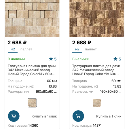
2 688 ₽
2 688 ₽
м2
паллет
м2
паллет
5
5
В наличии
В наличии
Тротуарная плитка для дачи
Тротуарная плитка для дачи
342 Механический завод
342 Механический завод
Новый Город ColorMix 60мм
Новый Город ColorMix 60мм
Каракум
Невада
Толщина
60 мм
Толщина
60 мм
На поддоне, м2
13,83
На поддоне, м2
13,83
Размеры, мм
160х80х60
...
Размеры, мм
160х80х60
...
Купить в 1 клик
Купить в 1 клик
Код товара:
14360
Код товара:
14371