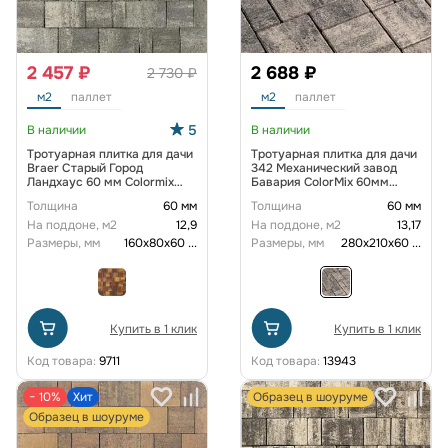
2 457 ₽
2 688 ₽
2 730 ₽
м2
паллет
м2
паллет
5
В наличии
В наличии
Тротуарная плитка для дачи
Тротуарная плитка для дачи
Braer Старый Город
342 Механический завод
Ландхаус 60 мм Colormix
Бавария ColorMix 60мм
Туман
Арктика
Толщина
60 мм
Толщина
60 мм
На поддоне, м2
12,9
На поддоне, м2
13,17
Размеры, мм
160х80х60
...
Размеры, мм
280х210х60
...
Купить в 1 клик
Купить в 1 клик
Код товара:
9711
Код товара:
13943
− 10%
Хит
Образец в шоуруме
Образец в шоуруме