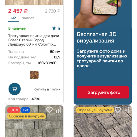
2 457 ₽
2 730 ₽
м2
паллет
5
В наличии
Бесплатная 3D
Тротуарная плитка для дачи
визуализация
Braer Старый Город
Ландхаус 60 мм Colormix
Миндаль
Загрузите фото дома и
Толщина
60 мм
получите визуализацию
На поддоне, м2
12,9
тротуарной плитки во
Размеры, мм
160х80х60
...
дворе
Купить в 1 клик
Загрузить фото
Код товара:
14786
− 10%
Хит
Образец в шоуруме
Образец в шоуруме