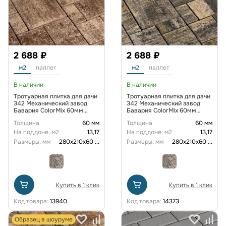
2 688 ₽
2 688 ₽
м2
паллет
м2
паллет
В наличии
В наличии
Тротуарная плитка для дачи
Тротуарная плитка для дачи
342 Механический завод
342 Механический завод
Бавария ColorMix 60мм
Бавария ColorMix 60мм
Невада
Байкал
Толщина
60 мм
Толщина
60 мм
На поддоне, м2
13,17
На поддоне, м2
13,17
Размеры, мм
280х210х60
...
Размеры, мм
280х210х60
...
Купить в 1 клик
Купить в 1 клик
Код товара:
13940
Код товара:
14373
Образец в шоуруме