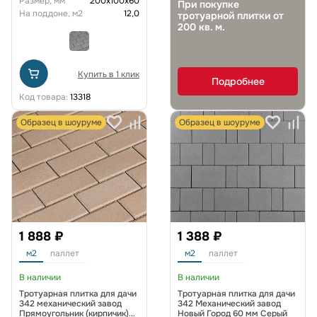
Размер, мм
200х100х60
При покупке
На поддоне, м2
12,0
тротуарной плитки от
200 кв. м.
Купить в 1 клик
Подробнее
Код товара:
13318
Образец в шоуруме
Образец в шоуруме
1 888 ₽
1 388 ₽
м2
паллет
м2
паллет
В наличии
В наличии
Тротуарная плитка для дачи
Тротуарная плитка для дачи
342 механический завод
342 Механический завод
Прямоугольник (кирпичик)
Новый Город 60 мм Серый