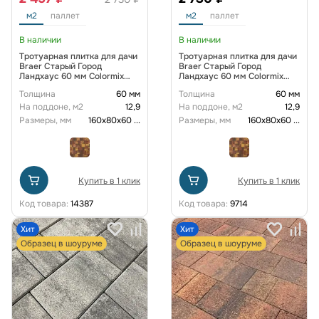
м2
паллет
м2
паллет
В наличии
В наличии
Тротуарная плитка для дачи
Тротуарная плитка для дачи
Braer Старый Город
Braer Старый Город
Ландхаус 60 мм Colormix
Ландхаус 60 мм Colormix
Вечер
Степь
Толщина
60 мм
Толщина
60 мм
На поддоне, м2
12,9
На поддоне, м2
12,9
Размеры, мм
160х80х60
...
Размеры, мм
160х80х60
...
Купить в 1 клик
Купить в 1 клик
Код товара:
14387
Код товара:
9714
Хит
Хит
Образец в шоуруме
Образец в шоуруме