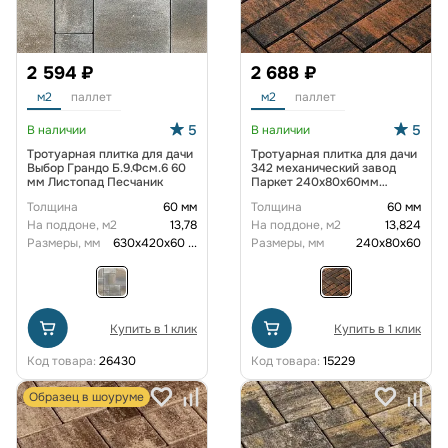
2 594 ₽
2 688 ₽
м2
паллет
м2
паллет
5
5
В наличии
В наличии
Тротуарная плитка для дачи
Тротуарная плитка для дачи
Выбор Грандо Б.9.Фсм.6 60
342 механический завод
мм Листопад Песчаник
Паркет 240x80x60мм
ColorMix Сидней
Толщина
60 мм
Толщина
60 мм
На поддоне, м2
13,78
На поддоне, м2
13,824
Размеры, мм
630х420х60
...
Размеры, мм
240х80х60
Купить в 1 клик
Купить в 1 клик
Код товара:
26430
Код товара:
15229
Образец в шоуруме