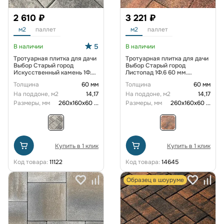
2 610 ₽
3 221 ₽
м2
паллет
м2
паллет
5
В наличии
В наличии
Тротуарная плитка для дачи
Тротуарная плитка для дачи
Выбор Старый город
Выбор Старый город
Искусственный камень 1Ф.6
Листопад 1Ф.6 60 мм.
60 мм Шунгит
Арабская ночь Гранит
Толщина
60 мм
Толщина
60 мм
На поддоне, м2
14,17
На поддоне, м2
14,17
Размеры, мм
260х160х60
...
Размеры, мм
260х160х60
...
Купить в 1 клик
Купить в 1 клик
Код товара:
11122
Код товара:
14645
Образец в шоуруме