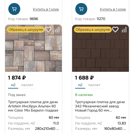
Купить в 1 клик
Купить в 1 клик
Код товара:
9696
Код товара:
11270
Образец в шоуруме
Образец в шоуруме
1 874 ₽
1 688 ₽
м2
паллет
м2
паллет
Под заказ
В наличии
Тротуарная плитка для дачи
Тротуарная плитка для дачи
Artstein Инсбрук Альпен 60
342 Механический завод
мм Color Mix Берилл гладкая
Новый Город 60 мм
Коричневый
Толщина
60 мм
Толщина
60 мм
На поддоне, м2
11,0
На поддоне, м2
13,83
Размеры, мм
280х210х60
...
Размеры, мм
160х80х60
...