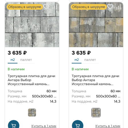
Образец в шоуруме
Образец в шоуруме
3 635 ₽
3 635 ₽
м2
паллет
м2
паллет
В наличии
В наличии
Тротуарная плитка для дачи
Тротуарная плитка для дачи
Антара Выбор
Выбор Антара
Искусственный камень
Искусственный камень
Б.1.АН.6 60 мм. Шунгит
Б.1.АН.6 60 мм. Базальт
Толщина
60 мм
Толщина
60 мм
Размер, мм
500х300х60
...
Размер, мм
500х300х60
...
На поддоне, м2
14,3
На поддоне, м2
14,3
Купить в 1 клик
Купить в 1 клик