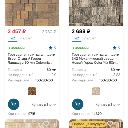
2 457 ₽
2 688 ₽
2 730 ₽
м2
паллет
м2
паллет
5
5
В наличии
В наличии
Тротуарная плитка для дачи
Тротуарная плитка для дачи
Braer Старый Город
342 Механический завод
Ландхаус 60 мм Colormix
Новый Город ColorMix 60мм
Прайд
Арктика
Толщина
60 мм
Толщина
60 мм
На поддоне, м2
12,9
На поддоне, м2
13,83
Размеры, мм
160х80х60
...
Размеры, мм
160х80х60
...
Купить в 1 клик
Купить в 1 клик
Код товара:
9715
Код товара:
14370
Образец в шоуруме