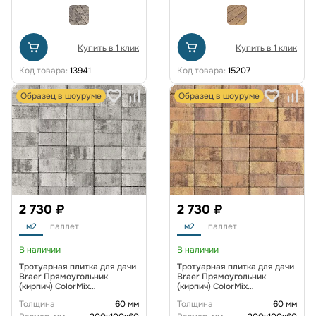
Купить в 1 клик
Купить в 1 клик
Код товара:
13941
Код товара:
15207
Образец в шоуруме
Образец в шоуруме
2 730 ₽
2 730 ₽
м2
паллет
м2
паллет
В наличии
В наличии
Тротуарная плитка для дачи
Тротуарная плитка для дачи
Braer Прямоугольник
Braer Прямоугольник
(кирпич) ColorMix
(кирпич) ColorMix
200х100х60 мм цвет Туман
200х100х60 мм Прайд
Толщина
60 мм
Толщина
60 мм