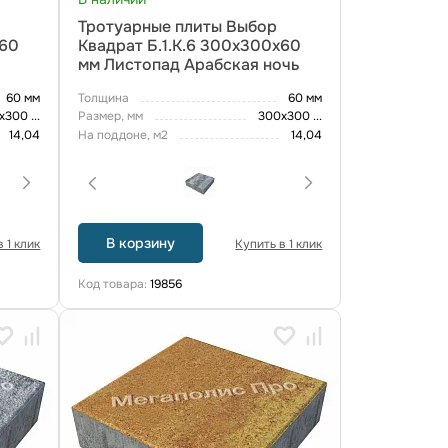
Тротуарные плиты Выбор
х60
Квадрат Б.1.К.6 300х300х60
мм Листопад Арабская ночь
60 мм
Толщина
60 мм
х300
...
Размер, мм
300х300
...
14,04
На поддоне, м2
14,04
В корзину
 1 клик
Купить в 1 клик
Код товара:
19856