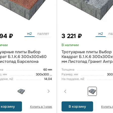
м2
паллет
м2
па
594 ₽
3 221 ₽
личии
В наличии
уарные плиты Выбор
Тротуарные плиты Выбор
рат Б.1.К.6 300х300х60
Квадрат Б.1.К.6 300х300
истопад Барселона
мм Листопад Гранит Антр
на
60 мм
Толщина
р, мм
300х300
...
Размер, мм
300
ддоне, м2
14,04
На поддоне, м2
 корзину
В корзину
Купить в 1 клик
Купить в