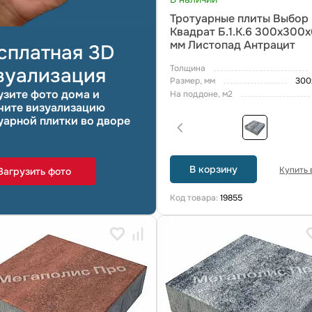
Тротуарные плиты Выбор
Квадрат Б.1.К.6 300х300
мм Листопад Антрацит
сплатная 3D
Толщина
зуализация
Размер, мм
300
узите фото дома и
На поддоне, м2
чите визуализацию
уарной плитки во дворе
В корзину
Купить в
Загрузить фото
Код товара:
19855