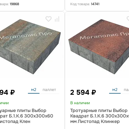
овара:
19868
Код товара:
14741
м2
паллет
м2
па
594 ₽
2 594 ₽
личии
В наличии
уарные плиты Выбор
Тротуарные плиты Выбор
рат Б.1.К.6 300х300х60
Квадрат Б.1.К.6 300х300
истопад Клен
мм Листопад Клинкер