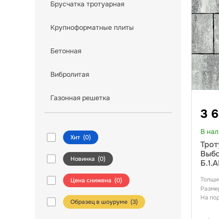
Брусчатка тротуарная
Крупноформатные плиты
Бетонная
Вибролитая
Газонная решетка
3 
В на
Хит
(
0
)
Трот
Выбо
Новинка
(
0
)
Б.1.
Толщи
Цена снижена
(
0
)
Разме
На по
Образец в шоуруме (
3
)