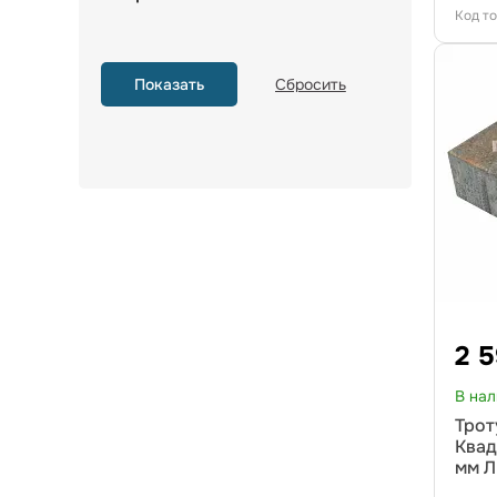
Код т
2 
В на
Трот
Квад
мм Л