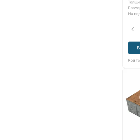
Толщи
Разме
На по
В
Код т