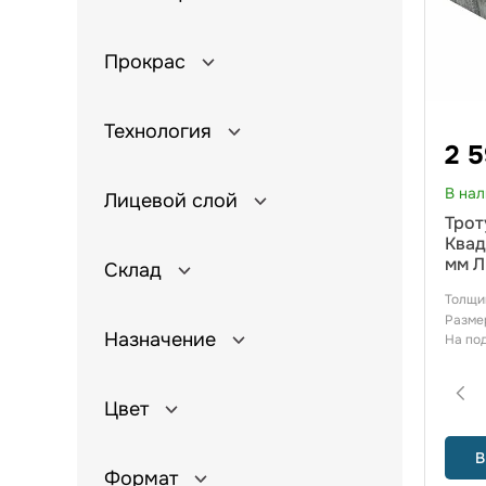
Прокрас
Технология
2 
В на
Лицевой слой
Трот
Квад
мм Л
Склад
Толщи
Разме
Назначение
На по
Цвет
В
Формат