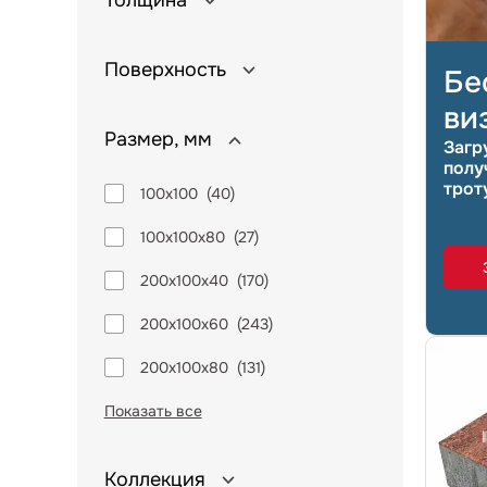
Толщина
Поверхность
Бе
ви
Размер, мм
Загр
полу
трот
100х100
(
40
)
100х100х80
(
27
)
200х100х40
(
170
)
200х100х60
(
243
)
200х100х80
(
131
)
Показать все
Коллекция