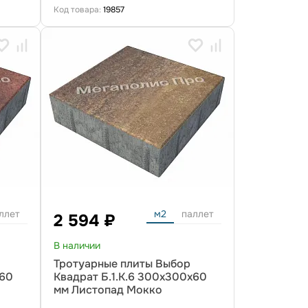
Код товара:
19857
ллет
м2
паллет
2 594 ₽
В наличии
Тротуарные плиты Выбор
х60
Квадрат Б.1.К.6 300х300х60
мм Листопад Мокко