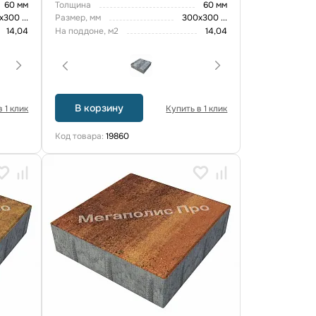
60 мм
Толщина
60 мм
х300
...
Размер, мм
300х300
...
14,04
На поддоне, м2
14,04
В корзину
 1 клик
Купить в 1 клик
Код товара:
19860