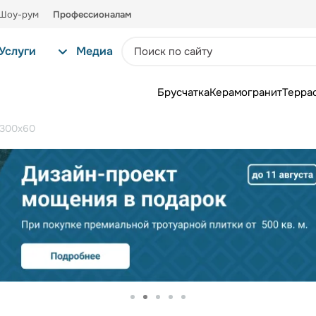
Шоу-рум
Профессионалам
Услуги
Медиа
Брусчатка
Керамогранит
Терра
300х60