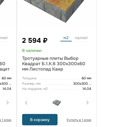
ллет
м2
паллет
2 594 ₽
В наличии
Тротуарные плиты Выбор
х60
Квадрат Б.1.К.6 300х300х60
ацит
мм Листопад Каир
60 мм
Толщина
60 мм
х300
...
Размер, мм
300х300
...
14,04
На поддоне, м2
14,04
В корзину
 1 клик
Купить в 1 клик