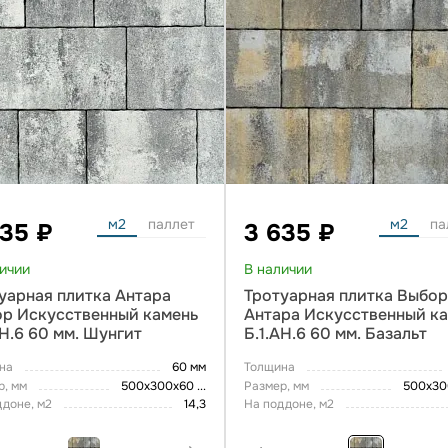
м2
паллет
м2
па
635 ₽
3 635 ₽
личии
В наличии
уарная плитка Антара
Тротуарная плитка Выбо
р Искусственный камень
Антара Искусственный к
АН.6 60 мм. Шунгит
Б.1.АН.6 60 мм. Базальт
на
60 мм
Толщина
р, мм
500х300х60
...
Размер, мм
500х3
ддоне, м2
14,3
На поддоне, м2