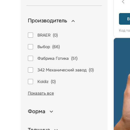
В
Производитель
Код т
BRAER
(
0
)
Выбор
(
66
)
Фабрика Готика
(
51
)
342 Механический завод
(
0
)
Koldiz
(
0
)
Показать все
Форма