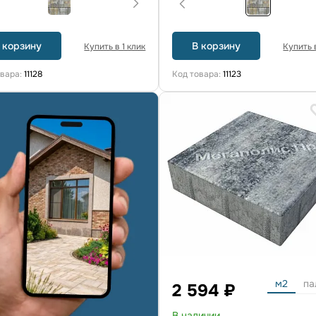
 корзину
В корзину
Купить в 1 клик
Купить в
овара:
11128
Код товара:
11123
м2
па
2 594 ₽
В наличии