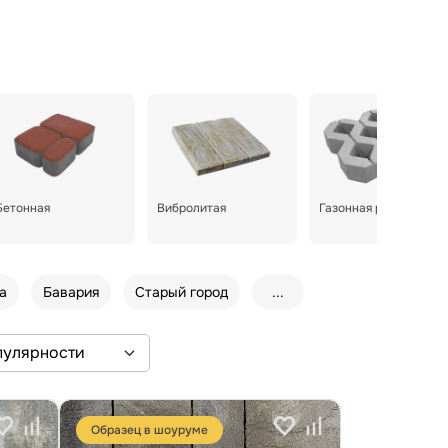
Бетонная
Вибролитая
Газонная решетка
а
Бавария
Старый город
...
Образец в шоуруме