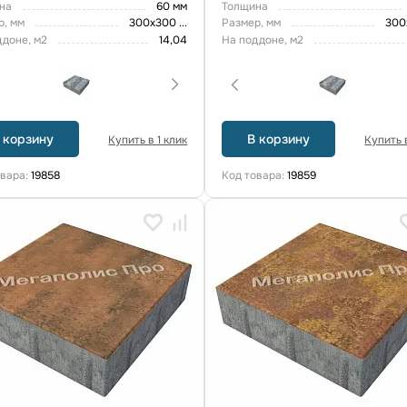
на
60 мм
Толщина
р, мм
300х300
...
Размер, мм
300
ддоне, м2
14,04
На поддоне, м2
 корзину
В корзину
Купить в 1 клик
Купить в
овара:
19858
Код товара:
19859