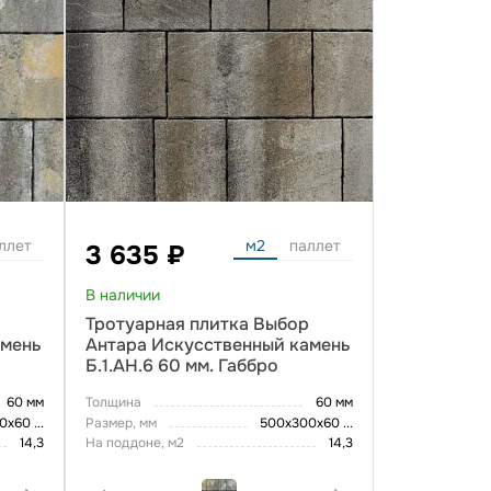
ллет
м2
паллет
3 635 ₽
В наличии
р
Тротуарная плитка Выбор
амень
Антара Искусственный камень
Б.1.АН.6 60 мм. Габбро
60 мм
Толщина
60 мм
00х60
...
Размер, мм
500х300х60
...
14,3
На поддоне, м2
14,3