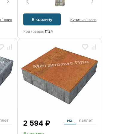
В корзину
 1 клик
Купить в 1 клик
Код товара:
11124
ллет
м2
паллет
2 594 ₽
В наличии