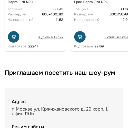
Парга FINERRO
Грис Парга FINERRO
Толщина
80 мм
Толщина
80 м
Размер, мм
600х400х80
Размер, мм
300х150х8
На поддоне, м2
11,52
На поддоне, м2
12,9
Купить в 1 клик
Купить в 1 кли
Код товара:
22241
Код товара:
22169
Приглашаем посетить наш шоу-рум
Адрес
г. Москва ул. Кржижановского д. 29 корп. 1,
офис 1105
Режим работы