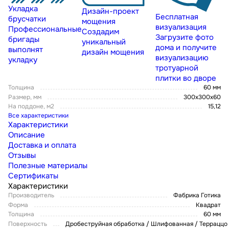
Укладка
Дизайн-проект
Бесплатная
брусчатки
мощения
визуализация
Профессиональные
Создадим
Загрузите фото
бригады
уникальный
дома и получите
выполнят
дизайн мощения
визуализацию
укладку
тротуарной
плитки во дворе
Толщина
60 мм
Размер, мм
300х300х60
На поддоне, м2
15,12
Все характеристики
Характеристики
Описание
Доставка и оплата
Отзывы
Полезные материалы
Сертификаты
Характеристики
Производитель
Фабрика Готика
Форма
Квадрат
Толщина
60 мм
Поверхность
Дробеструйная обработка / Шлифованная / Терраццо