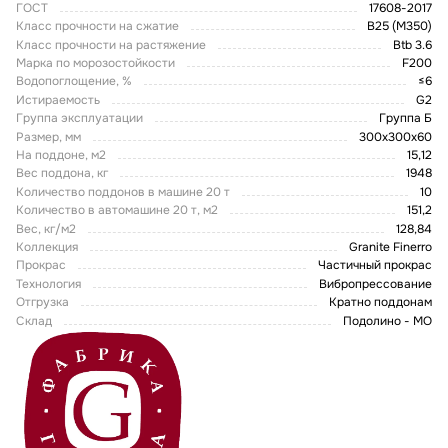
ГОСТ
17608-2017
Класс прочности на сжатие
В25 (М350)
Класс прочности на растяжение
Btb 3.6
Марка по морозостойкости
F200
Водопоглощение, %
≤6
Истираемость
G2
Группа эксплуатации
Группа Б
Размер, мм
300х300х60
На поддоне, м2
15,12
Вес поддона, кг
1948
Количество поддонов в машине 20 т
10
Количество в автомашине 20 т, м2
151,2
Вес, кг/м2
128,84
Коллекция
Granite Finerro
Прокрас
Частичный прокрас
Технология
Вибропрессование
Отгрузка
Кратно поддонам
Склад
Подолино - МО