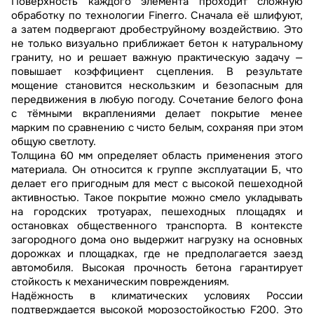
Поверхность каждого элемента проходит сложную
обработку по технологии Finerro. Сначала её шлифуют,
а затем подвергают дробеструйному воздействию. Это
не только визуально приближает бетон к натуральному
граниту, но и решает важную практическую задачу —
повышает коэффициент сцепления. В результате
мощение становится нескользким и безопасным для
передвижения в любую погоду. Сочетание белого фона
с тёмными вкраплениями делает покрытие менее
марким по сравнению с чисто белым, сохраняя при этом
общую светлоту.
Толщина 60 мм определяет область применения этого
материала. Он относится к группе эксплуатации Б, что
делает его пригодным для мест с высокой пешеходной
активностью. Такое покрытие можно смело укладывать
на городских тротуарах, пешеходных площадях и
остановках общественного транспорта. В контексте
загородного дома оно выдержит нагрузку на основных
дорожках и площадках, где не предполагается заезд
автомобиля. Высокая прочность бетона гарантирует
стойкость к механическим повреждениям.
Надёжность в климатических условиях России
подтверждается высокой морозостойкостью F200. Это