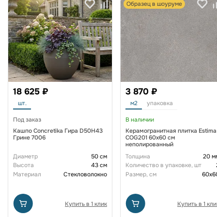
Образец в шоуруме
18 625 ₽
3 870 ₽
шт.
м2
упаковка
Под заказ
В наличии
Кашпо Concretika Гира D50H43
Керамогранитная плитка Estima
Грине 7006
COG201 60x60 см
неполированный
Диаметр
50 см
Толщина
20 м
Высота
43 см
Количество в упаковке, шт
Материал
Стекловолокно
Размер, см
60x6
Купить в 1 клик
Купить в 1 кли