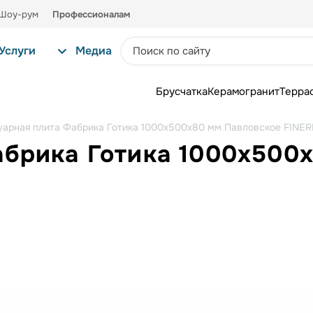
Шоу-рум
Профессионалам
Услуги
Медиа
Брусчатка
Керамогранит
Терра
уарная плита Фабрика Готика 1000x500x80 мм Павловское FINE
абрика Готика 1000x500