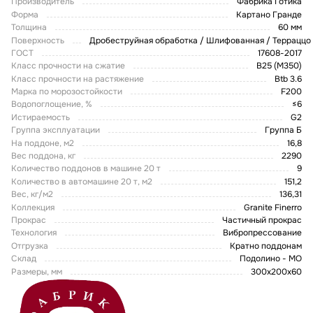
Производитель
Фабрика Готика
Форма
Картано Гранде
Толщина
60 мм
Поверхность
Дробеструйная обработка / Шлифованная / Терраццо
ГОСТ
17608-2017
Класс прочности на сжатие
В25 (М350)
Класс прочности на растяжение
Btb 3.6
Марка по морозостойкости
F200
Водопоглощение, %
≤6
Истираемость
G2
Группа эксплуатации
Группа Б
На поддоне, м2
16,8
Вес поддона, кг
2290
Количество поддонов в машине 20 т
9
Количество в автомашине 20 т, м2
151,2
Вес, кг/м2
136,31
Коллекция
Granite Finerro
Прокрас
Частичный прокрас
Технология
Вибропрессование
Отгрузка
Кратно поддонам
Склад
Подолино - МО
Размеры, мм
300х200х60