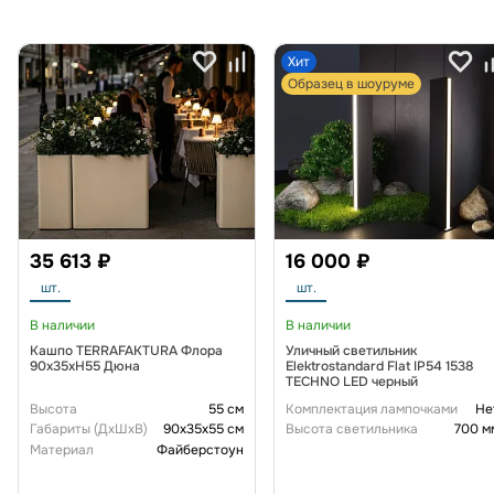
Хит
Образец в шоуруме
35 613 ₽
16 000 ₽
шт.
шт.
В наличии
В наличии
Кашпо TERRAFAKTURA Флора
Уличный светильник
90x35xH55 Дюна
Elektrostandard Flat IP54 1538
TECHNO LED черный
Высота
55 см
Комплектация лампочками
Не
Габариты (ДxШxВ)
90x35x55 см
Высота светильника
700 м
Материал
Файберстоун