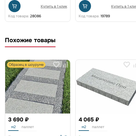
Купить в 1 клик
Купить в 1 кли
Код товара:
28086
Код товара:
19789
Похожие товары
Образец в шоуруме
3 690 ₽
4 065 ₽
м2
паллет
м2
паллет