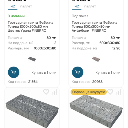
м2
паллет
м2
паллет
В наличии
Под заказ
Тротуарная плита Фабрика
Тротуарная плита Фабрика
Готика 1000x500x80 мм
Готика 600x300x80 мм
Цветок Урала FINERRO
Амфиболит FINERRO
Толщина
80 мм
Толщина
80 мм
На поддоне, м2
12
Размер, мм
600х300х80
Размеры, мм
1000x500x80
На поддоне, м2
12,96
Купить в 1 клик
Купить в 1 клик
Код товара:
21564
Код товара:
20933
Образец в шоуруме