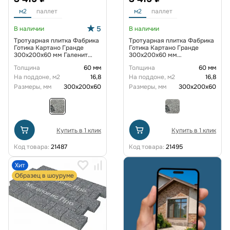
м2
паллет
м2
паллет
5
В наличии
В наличии
Тротуарная плитка Фабрика
Тротуарная плитка Фабрика
Готика Картано Гранде
Готика Картано Гранде
300х200х60 мм Галенит
300х200х60 мм
FINERRO
Покостовский FINERRO
Толщина
60 мм
Толщина
60 мм
На поддоне, м2
16,8
На поддоне, м2
16,8
Размеры, мм
300х200х60
Размеры, мм
300х200х60
Купить в 1 клик
Купить в 1 клик
Код товара:
21487
Код товара:
21495
Хит
Образец в шоуруме