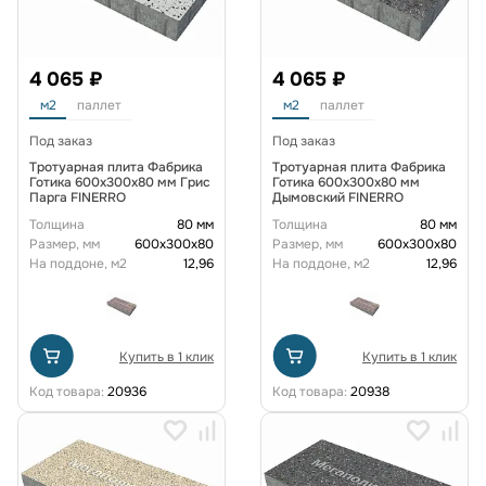
4 065 ₽
4 065 ₽
м2
паллет
м2
паллет
Под заказ
Под заказ
Тротуарная плита Фабрика
Тротуарная плита Фабрика
Готика 600x300x80 мм Грис
Готика 600x300x80 мм
Парга FINERRO
Дымовский FINERRO
Толщина
80 мм
Толщина
80 мм
Размер, мм
600х300х80
Размер, мм
600х300х80
На поддоне, м2
12,96
На поддоне, м2
12,96
Купить в 1 клик
Купить в 1 клик
Код товара:
20936
Код товара:
20938