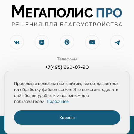
Телефоны
+7(495) 660-07-90
+7(903) 543-67-02
Продолжая пользоваться сайтом, вы соглашаетесь
Электронная почта
на обработку файлов cookie. Это помогает сделать
сайт более удобным и полезным для
zayavka@mpolis-pro.ru
пользователей.
Подробнее
Обратный звонок
Хорошо
0
Заказать консультацию
ПРОЙТИ ТЕСТ
«Расчет укладки плитки за 1 минуту»
Главная
Товары
Услуги
Медиа
Корзина