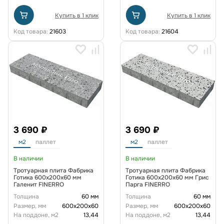
Купить в 1 клик
Купить в 1 клик
Код товара:
21603
Код товара:
21604
3 690 ₽
3 690 ₽
м2
паллет
м2
паллет
В наличии
В наличии
Тротуарная плита Фабрика
Тротуарная плита Фабрика
Готика 600х200х60 мм
Готика 600х200х60 мм Грис
Галенит FINERRO
Парга FINERRO
Толщина
60 мм
Толщина
60 мм
Размер, мм
600х200х60
Размер, мм
600х200х60
На поддоне, м2
13,44
На поддоне, м2
13,44