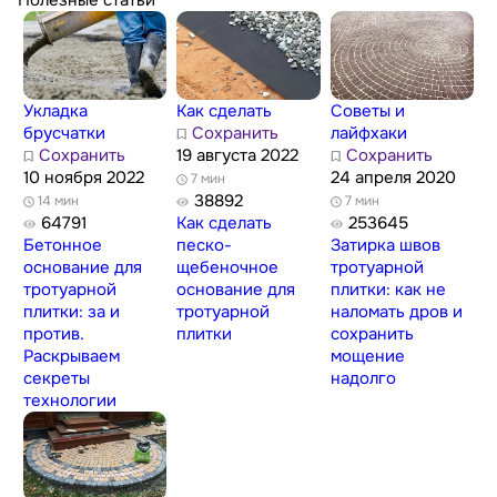
Укладка
Как сделать
Советы и
брусчатки
Сохранить
лайфхаки
Сохранить
19 августа 2022
Сохранить
10 ноября 2022
24 апреля 2020
7 мин
38892
14 мин
7 мин
64791
Как сделать
253645
Бетонное
песко-
Затирка швов
основание для
щебеночное
тротуарной
тротуарной
основание для
плитки: как не
плитки: за и
тротуарной
наломать дров и
против.
плитки
сохранить
Раскрываем
мощение
секреты
надолго
технологии