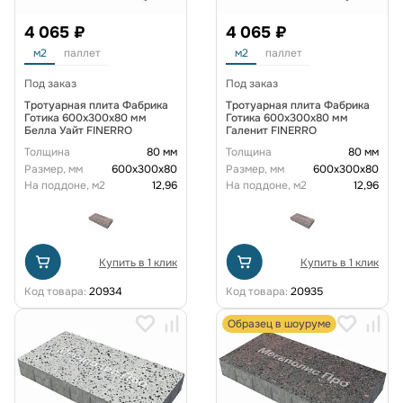
4 065 ₽
4 065 ₽
м2
паллет
м2
паллет
Под заказ
Под заказ
Тротуарная плита Фабрика
Тротуарная плита Фабрика
Готика 600x300x80 мм
Готика 600x300x80 мм
Белла Уайт FINERRO
Галенит FINERRO
Толщина
80 мм
Толщина
80 мм
Размер, мм
600х300х80
Размер, мм
600х300х80
На поддоне, м2
12,96
На поддоне, м2
12,96
Купить в 1 клик
Купить в 1 клик
Код товара:
20934
Код товара:
20935
Образец в шоуруме