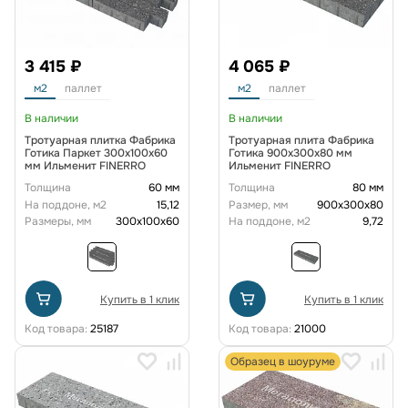
3 415 ₽
4 065 ₽
м2
паллет
м2
паллет
В наличии
В наличии
Тротуарная плитка Фабрика
Тротуарная плита Фабрика
Готика Паркет 300х100х60
Готика 900х300х80 мм
мм Ильменит FINERRO
Ильменит FINERRO
Толщина
60 мм
Толщина
80 мм
На поддоне, м2
15,12
Размер, мм
900x300x80
Размеры, мм
300x100x60
На поддоне, м2
9,72
Купить в 1 клик
Купить в 1 клик
Код товара:
25187
Код товара:
21000
Образец в шоуруме