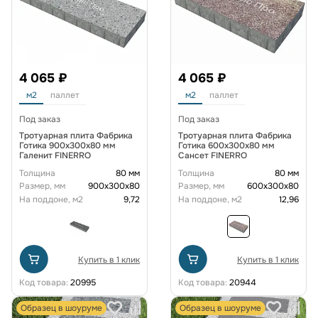
4 065 ₽
4 065 ₽
м2
паллет
м2
паллет
Под заказ
Под заказ
Тротуарная плита Фабрика
Тротуарная плита Фабрика
Готика 900х300х80 мм
Готика 600x300x80 мм
Галенит FINERRO
Сансет FINERRO
Толщина
80 мм
Толщина
80 мм
Размер, мм
900x300x80
Размер, мм
600х300х80
На поддоне, м2
9,72
На поддоне, м2
12,96
Купить в 1 клик
Купить в 1 клик
Код товара:
20995
Код товара:
20944
Образец в шоуруме
Образец в шоуруме