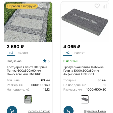
Образец в шоуруме
3 690 ₽
4 065 ₽
м2
паллет
м2
паллет
5
Под заказ
В наличии
Тротуарная плита Фабрика
Тротуарная плита Фабрика
Готика 600х300х60 мм
Готика 1000x500x80 мм
Покостовский FINERRO
Амфиболит FINERRO
Толщина
60 мм
Толщина
80 мм
Размер, мм
600х300х60
На поддоне, м2
12
На поддоне, м2
15,12
Размеры, мм
1000x500x80
Купить в 1 клик
Купить в 1 клик