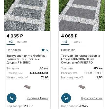
4 065 ₽
4 065 ₽
м2
паллет
м2
паллет
5
Под заказ
Под заказ
Тротуарная плита Фабрика
Тротуарная плита Фабрика
Готика 600x300x80 мм
Готика 600x300x80 мм
Диорит FINERRO
Суховязский FINERRO
Толщина
80 мм
Толщина
80 мм
Размер, мм
600х300х80
Размер, мм
600х300х80
На поддоне, м2
12,96
На поддоне, м2
12,96
Купить в 1 клик
Купить в 1 клик
Код товара:
20937
Код товара:
20945