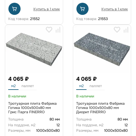
Купить в 1 клик
Купить в 1 клик
Код товара:
21552
Код товара:
21553
4 065 ₽
4 065 ₽
м2
паллет
м2
паллет
В наличии
В наличии
Тротуарная плита Фабрика
Тротуарная плита Фабрика
Готика 1000x500x80 мм
Готика 1000x500x80 мм
Грис Парга FINERRO
Диорит FINERRO
Толщина
80 мм
Толщина
80 мм
На поддоне, м2
12
На поддоне, м2
12
Размеры, мм
1000x500x80
Размеры, мм
1000x500x80