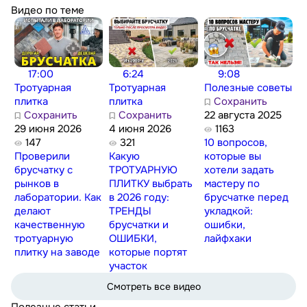
Видео по теме
17:00
6:24
9:08
Тротуарная
Тротуарная
Полезные советы
плитка
плитка
Сохранить
Сохранить
Сохранить
22 августа 2025
29 июня 2026
4 июня 2026
1163
147
321
10 вопросов,
Проверили
Какую
которые вы
брусчатку с
ТРОТУАРНУЮ
хотели задать
рынков в
ПЛИТКУ выбрать
мастеру по
лаборатории. Как
в 2026 году:
брусчатке перед
делают
ТРЕНДЫ
укладкой:
качественную
брусчатки и
ошибки,
тротуарную
ОШИБКИ,
лайфхаки
плитку на заводе
которые портят
участок
Смотреть все видео
Полезные статьи