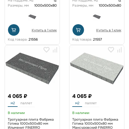
На поддоне, м2
12
На поддоне, м2
12
Размеры, мм
1000x500x80
Размеры, мм
1000x500x80
Купить в 1 клик
Купить в 1 клик
Код товара:
21556
Код товара:
21557
4 065 ₽
4 065 ₽
м2
паллет
м2
паллет
В наличии
В наличии
Тротуарная плита Фабрика
Тротуарная плита Фабрика
Готика 1000x500x80 мм
Готика 1000x500x80 мм
Ильменит FINERRO
Мансуровский FINERRO