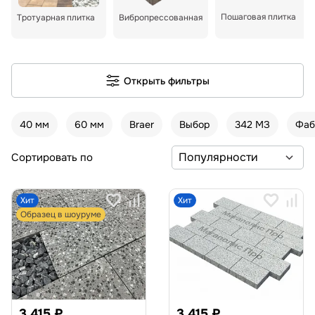
Пошаговая плитка
Тротуарная плитка
Вибропрессованная
Открыть фильтры
40 мм
60 мм
Braer
Выбор
342 МЗ
Фаб
Сортировать по
Хит
Хит
Образец в шоуруме
3 415 ₽
3 415 ₽