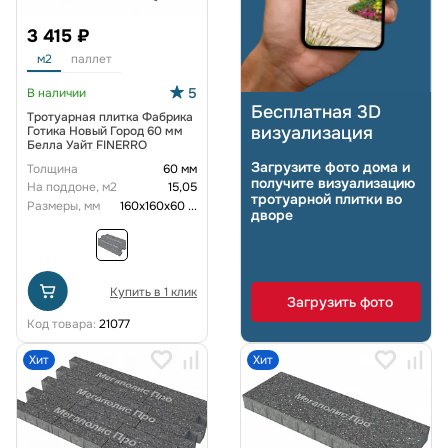
3 415 ₽
м2
паллет
5
В наличии
Бесплатная 3D
Тротуарная плитка Фабрика
визуализация
Готика Новый Город 60 мм
Белла Уайт FINERRO
Загрузите фото дома и
Толщина
60 мм
получите визуализацию
На поддоне, м2
15,05
тротуарной плитки во
Размеры, мм
160х160х60
...
дворе
Купить в 1 клик
Загрузить фото
Код товара:
21077
Хит
Хит