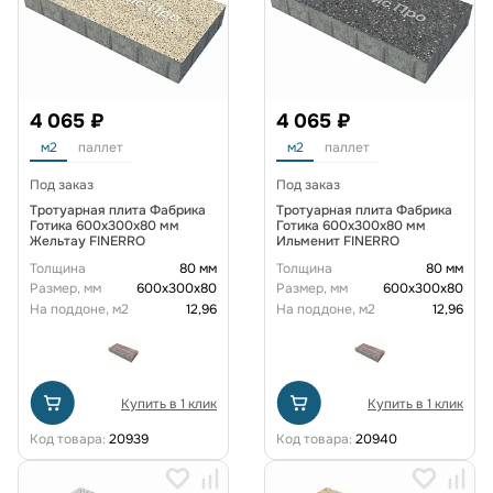
4 065 ₽
4 065 ₽
м2
паллет
м2
паллет
Под заказ
Под заказ
Тротуарная плита Фабрика
Тротуарная плита Фабрика
Готика 600x300x80 мм
Готика 600x300x80 мм
Жельтау FINERRO
Ильменит FINERRO
Толщина
80 мм
Толщина
80 мм
Размер, мм
600х300х80
Размер, мм
600х300х80
На поддоне, м2
12,96
На поддоне, м2
12,96
Купить в 1 клик
Купить в 1 клик
Код товара:
20939
Код товара:
20940