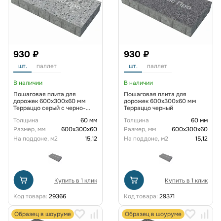
930 ₽
930 ₽
шт.
паллет
шт.
паллет
В наличии
В наличии
Пошаговая плита для
Пошаговая плита для
дорожек 600x300x60 мм
дорожек 600x300x60 мм
Терраццо серый с черно-
Терраццо черный
белыми вкраплениями
Толщина
60 мм
Толщина
60 мм
Размер, мм
600х300х60
Размер, мм
600х300х60
На поддоне, м2
15,12
На поддоне, м2
15,12
Купить в 1 клик
Купить в 1 клик
Код товара:
29366
Код товара:
29371
Образец в шоуруме
Образец в шоуруме