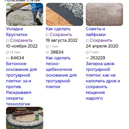
Укладка
Как сделать
Советы и
брусчатки
Сохранить
лайфхаки
Сохранить
19 августа 2022
Сохранить
10 ноября 2022
24 апреля 2020
7 мин
38834
14 мин
7 мин
64634
Как сделать
253229
Бетонное
песко-
Затирка швов
основание для
щебеночное
тротуарной
тротуарной
основание для
плитки: как не
плитки: за и
тротуарной
наломать дров и
против.
плитки
сохранить
Раскрываем
мощение
секреты
надолго
технологии