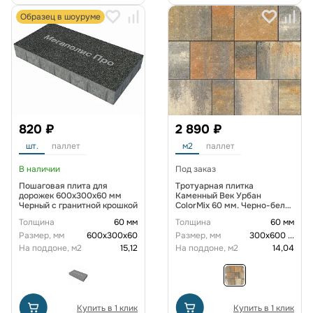
Образец в шоуруме
820 ₽
2 890 ₽
шт.
паллет
м2
паллет
В наличии
Под заказ
Пошаговая плита для
Тротуарная плитка
дорожек 600x300x60 мм
Каменный Век Урбан
Черный с гранитной крошкой
ColorMix 60 мм. Черно-бело-
желтый
Толщина
60 мм
Толщина
60 мм
Размер, мм
600х300х60
Размер, мм
300х600
...
На поддоне, м2
15,12
На поддоне, м2
14,04
Купить в 1 клик
Купить в 1 клик