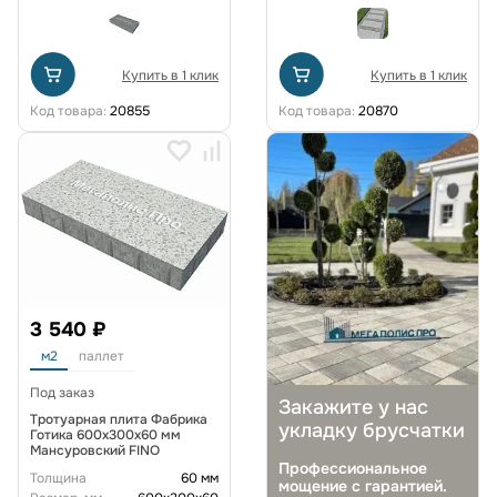
Купить в 1 клик
Купить в 1 клик
Код товара:
20855
Код товара:
20870
3 540 ₽
м2
паллет
Под заказ
Закажите у нас
Тротуарная плита Фабрика
укладку брусчатки
Готика 600х300х60 мм
Мансуровский FINO
Профессиональное
Толщина
60 мм
мощение с гарантией.