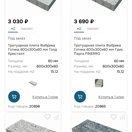
3 030 ₽
3 690 ₽
м2
паллет
м2
паллет
Под заказ
Под заказ
Тротуарная плита Фабрика
Тротуарная плита Фабрика
Готика 600х300х60 мм Голд
Готика 600х300х60 мм Грис
Кристалл
Парга FINERRO
Толщина
60 мм
Толщина
60 мм
Размер, мм
600х300х60
Размер, мм
600х300х60
На поддоне, м2
15,12
На поддоне, м2
15,12
Купить в 1 клик
Купить в 1 клик
Код товара:
20898
Код товара:
20865