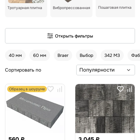
Пошаговая плитка
Тротуарная плитка
Вибропрессованная
Открыть фильтры
40 мм
60 мм
Braer
Выбор
342 МЗ
Фаб
Сортировать по
Образец в шоуруме
560 ₽
3 045 ₽