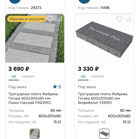
Код товара:
29373
Код товара:
11496
Образец в шоуруме
3 690 ₽
3 330 ₽
м2
паллет
м2
паллет
5
Под заказ
Под заказ
Тротуарная плита Фабрика
Тротуарная плита Фабрика
Готика 600х300х60 мм
Готика 600х300х60 мм
Покостовский FINERRO
Амфиболит FERRO
Толщина
60 мм
Толщина
60 мм
Размер, мм
600х300х60
Размер, мм
600х300х60
На поддоне, м2
15,12
На поддоне, м2
15,12