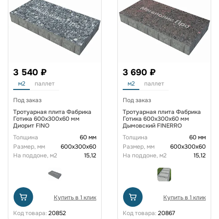
3 540 ₽
3 690 ₽
м2
паллет
м2
паллет
Под заказ
Под заказ
Тротуарная плита Фабрика
Тротуарная плита Фабрика
Готика 600х300х60 мм
Готика 600х300х60 мм
Диорит FINO
Дымовский FINERRO
Толщина
60 мм
Толщина
60 мм
Размер, мм
600х300х60
Размер, мм
600х300х60
На поддоне, м2
15,12
На поддоне, м2
15,12
Купить в 1 клик
Купить в 1 клик
Код товара:
20852
Код товара:
20867