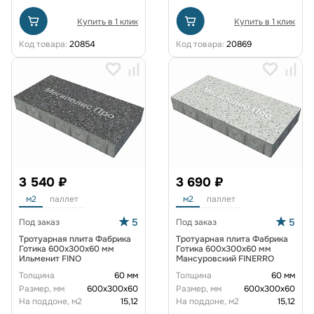
Купить в 1 клик
Купить в 1 клик
Код товара:
20854
Код товара:
20869
3 540 ₽
3 690 ₽
м2
паллет
м2
паллет
5
5
Под заказ
Под заказ
Тротуарная плита Фабрика
Тротуарная плита Фабрика
Готика 600х300х60 мм
Готика 600х300х60 мм
Ильменит FINO
Мансуровский FINERRO
Толщина
60 мм
Толщина
60 мм
Размер, мм
600х300х60
Размер, мм
600х300х60
На поддоне, м2
15,12
На поддоне, м2
15,12