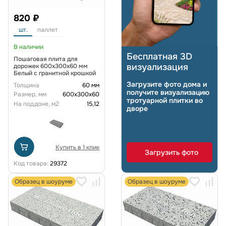
820 ₽
шт.
паллет
В наличии
Бесплатная 3D
Пошаговая плита для
визуализация
дорожек 600x300x60 мм
Белый с гранитной крошкой
Загрузите фото дома и
Толщина
60 мм
получите визуализацию
Размер, мм
600х300х60
тротуарной плитки во
На поддоне, м2
15,12
дворе
Купить в 1 клик
Загрузить фото
Код товара:
29372
Образец в шоуруме
Образец в шоуруме