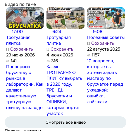
Видео по теме
17:00
6:24
9:08
Тротуарная
Тротуарная
Полезные советы
плитка
плитка
Сохранить
Сохранить
Сохранить
22 августа 2025
29 июня 2026
4 июня 2026
1157
141
316
10 вопросов,
Проверили
Какую
которые вы
брусчатку с
ТРОТУАРНУЮ
хотели задать
рынков в
ПЛИТКУ выбрать
мастеру по
лаборатории. Как
в 2026 году:
брусчатке перед
делают
ТРЕНДЫ
укладкой:
качественную
брусчатки и
ошибки,
тротуарную
ОШИБКИ,
лайфхаки
плитку на заводе
которые портят
участок
Смотреть все видео
Полезные статьи