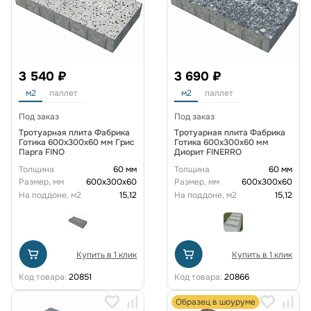
3 540 ₽
3 690 ₽
м2
паллет
м2
паллет
Под заказ
Под заказ
Тротуарная плита Фабрика
Тротуарная плита Фабрика
Готика 600х300х60 мм Грис
Готика 600х300х60 мм
Парга FINO
Диорит FINERRO
Толщина
60 мм
Толщина
60 мм
Размер, мм
600х300х60
Размер, мм
600х300х60
На поддоне, м2
15,12
На поддоне, м2
15,12
Купить в 1 клик
Купить в 1 клик
Код товара:
20851
Код товара:
20866
Образец в шоуруме