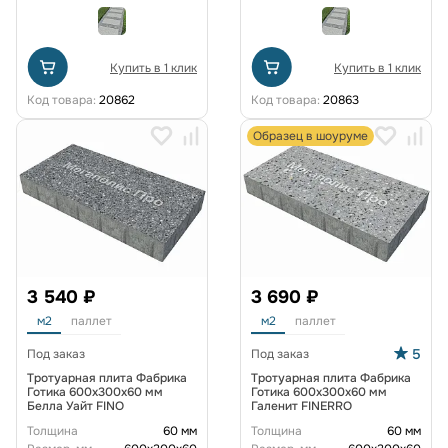
Купить в 1 клик
Купить в 1 клик
Код товара:
20862
Код товара:
20863
Образец в шоуруме
3 540 ₽
3 690 ₽
м2
паллет
м2
паллет
5
Под заказ
Под заказ
Тротуарная плита Фабрика
Тротуарная плита Фабрика
Готика 600х300х60 мм
Готика 600х300х60 мм
Белла Уайт FINO
Галенит FINERRO
Толщина
60 мм
Толщина
60 мм