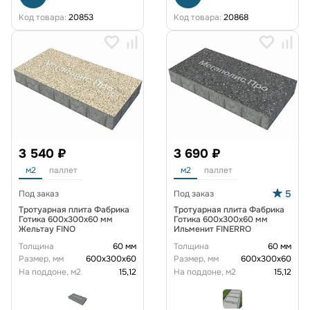
Код товара:
20853
Код товара:
20868
3 540 ₽
3 690 ₽
м2
паллет
м2
паллет
5
Под заказ
Под заказ
Тротуарная плита Фабрика
Тротуарная плита Фабрика
Готика 600х300х60 мм
Готика 600х300х60 мм
Жельтау FINO
Ильменит FINERRO
Толщина
60 мм
Толщина
60 мм
Размер, мм
600х300х60
Размер, мм
600х300х60
На поддоне, м2
15,12
На поддоне, м2
15,12