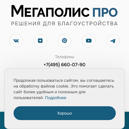
Телефоны
+7(495) 660-07-90
+7(903) 543-67-02
Продолжая пользоваться сайтом, вы соглашаетесь
Электронная почта
на обработку файлов cookie. Это помогает сделать
сайт более удобным и полезным для
zayavka@mpolis-pro.ru
пользователей.
Подробнее
Обратный звонок
Хорошо
0
Заказать консультацию
ПРОЙТИ ТЕСТ
«Расчет укладки плитки за 1 минуту»
Главная
Товары
Услуги
Медиа
Корзина