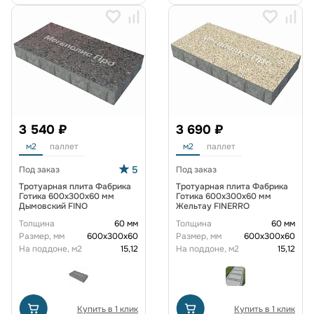
3 540 ₽
3 690 ₽
м2
паллет
м2
паллет
5
Под заказ
Под заказ
Тротуарная плита Фабрика
Тротуарная плита Фабрика
Готика 600х300х60 мм
Готика 600х300х60 мм
Дымовский FINO
Жельтау FINERRO
Толщина
60 мм
Толщина
60 мм
Размер, мм
600х300х60
Размер, мм
600х300х60
На поддоне, м2
15,12
На поддоне, м2
15,12
Купить в 1 клик
Купить в 1 клик