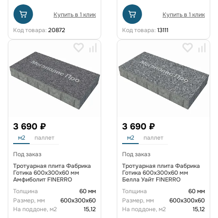
Купить в 1 клик
Купить в 1 клик
Код товара:
20872
Код товара:
13111
3 690 ₽
3 690 ₽
м2
паллет
м2
паллет
Под заказ
Под заказ
Тротуарная плита Фабрика
Тротуарная плита Фабрика
Готика 600х300х60 мм
Готика 600х300х60 мм
Амфиболит FINERRO
Белла Уайт FINERRO
Толщина
60 мм
Толщина
60 мм
Размер, мм
600х300х60
Размер, мм
600х300х60
На поддоне, м2
15,12
На поддоне, м2
15,12