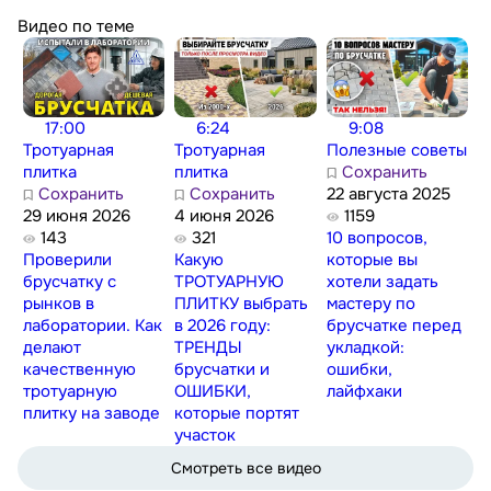
Видео по теме
17:00
6:24
9:08
Тротуарная
Тротуарная
Полезные советы
плитка
плитка
Сохранить
Сохранить
Сохранить
22 августа 2025
29 июня 2026
4 июня 2026
1159
143
321
10 вопросов,
Проверили
Какую
которые вы
брусчатку с
ТРОТУАРНУЮ
хотели задать
рынков в
ПЛИТКУ выбрать
мастеру по
лаборатории. Как
в 2026 году:
брусчатке перед
делают
ТРЕНДЫ
укладкой:
качественную
брусчатки и
ошибки,
тротуарную
ОШИБКИ,
лайфхаки
плитку на заводе
которые портят
участок
Смотреть все видео