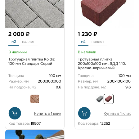
2 000 ₽
1 230 ₽
м2
паллет
м2
паллет
В наличии
В наличии
Тротуарная плитка Koldiz
Тротуарная плитка
100 мм Стандарт Серый
200х100х100 мм. ЭДД 1.10.
Красно-коричневый
Толщина
100 мм
Толщина
100 мм
Размер, мм
200х100х100
Размер, мм
200х100х100
На поддоне, м2
9.6
На поддоне, м2
9,6
Купить в 1 клик
Купить в 1 клик
Код товара:
19507
Код товара:
12252