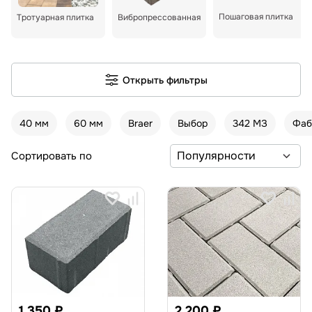
Пошаговая плитка
Тротуарная плитка
Вибропрессованная
Открыть фильтры
40 мм
60 мм
Braer
Выбор
342 МЗ
Фаб
Сортировать по
1 350 ₽
2 200 ₽