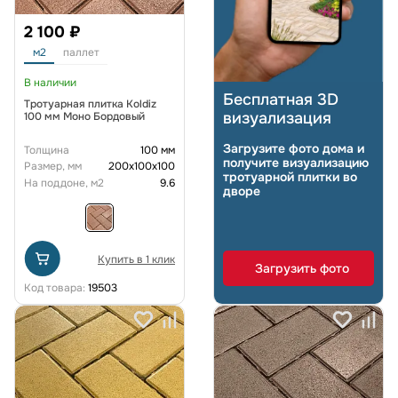
2 100 ₽
м2
паллет
В наличии
Бесплатная 3D
Тротуарная плитка Koldiz
визуализация
100 мм Моно Бордовый
Загрузите фото дома и
Толщина
100 мм
получите визуализацию
Размер, мм
200х100х100
тротуарной плитки во
На поддоне, м2
9.6
дворе
Купить в 1 клик
Загрузить фото
Код товара:
19503