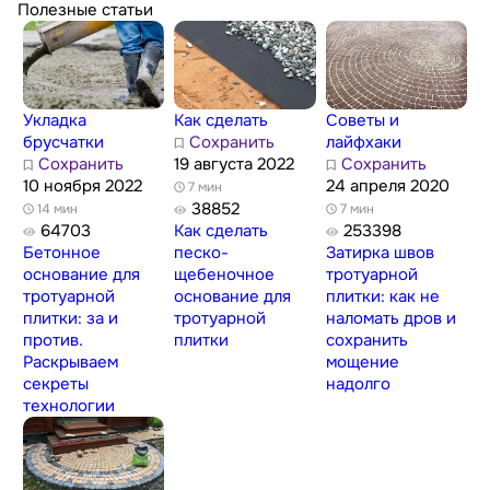
Полезные статьи
Укладка
Как сделать
Советы и
брусчатки
Сохранить
лайфхаки
Сохранить
19 августа 2022
Сохранить
10 ноября 2022
24 апреля 2020
7 мин
38852
14 мин
7 мин
64703
Как сделать
253398
Бетонное
песко-
Затирка швов
основание для
щебеночное
тротуарной
тротуарной
основание для
плитки: как не
плитки: за и
тротуарной
наломать дров и
против.
плитки
сохранить
Раскрываем
мощение
секреты
надолго
технологии