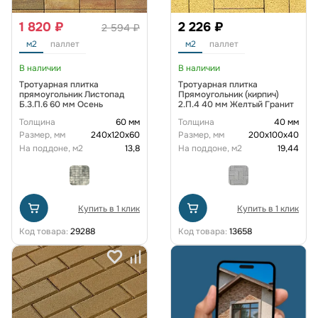
1 820 ₽
2 226 ₽
2 594 ₽
м2
паллет
м2
паллет
В наличии
В наличии
Тротуарная плитка
Тротуарная плитка
прямоугольник Листопад
Прямоугольник (кирпич)
Б.3.П.6 60 мм Осень
2.П.4 40 мм Желтый Гранит
Толщина
60 мм
Толщина
40 мм
Размер, мм
240х120х60
Размер, мм
200х100х40
На поддоне, м2
13,8
На поддоне, м2
19,44
Купить в 1 клик
Купить в 1 клик
Код товара:
29288
Код товара:
13658