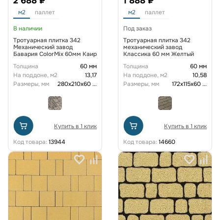
2 688 ₽
1 888 ₽
м2
паллет
м2
паллет
В наличии
Под заказ
Тротуарная плитка 342
Тротуарная плитка 342
Механический завод
механический завод
Бавария ColorMix 60мм Каир
Классика 60 мм Желтый
Толщина
60 мм
Толщина
60 мм
На поддоне, м2
13,17
На поддоне, м2
10,58
Размеры, мм
280х210х60
...
Размеры, мм
172х115х60
...
Купить в 1 клик
Купить в 1 клик
Код товара:
13944
Код товара:
14660