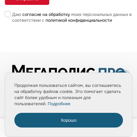
Даю
согласие на обработку
моих персональных данных в
соответствии с
политикой конфиденциальности
Продолжая пользоваться сайтом, вы соглашаетесь
на обработку файлов cookie. Это помогает сделать
сайт более удобным и полезным для
пользователей.
Подробнее
Телефоны
Хорошо
0
+7(495) 660-07-90
Главная
Товары
Услуги
Медиа
Корзина
+7(903) 543-67-02