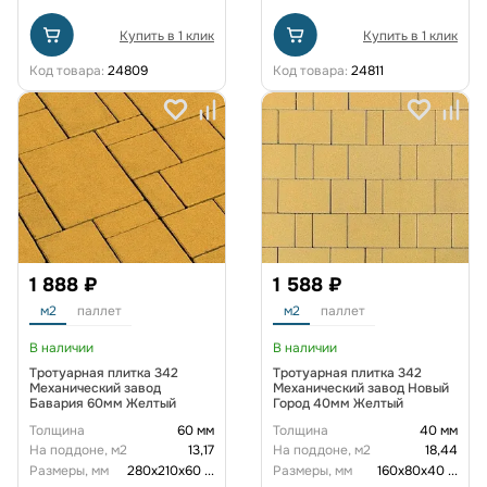
Купить в 1 клик
Купить в 1 клик
Код товара:
24809
Код товара:
24811
1 888 ₽
1 588 ₽
м2
паллет
м2
паллет
В наличии
В наличии
Тротуарная плитка 342
Тротуарная плитка 342
Механический завод
Механический завод Новый
Бавария 60мм Желтый
Город 40мм Желтый
Толщина
60 мм
Толщина
40 мм
На поддоне, м2
13,17
На поддоне, м2
18,44
Размеры, мм
280х210х60
...
Размеры, мм
160х80х40
...