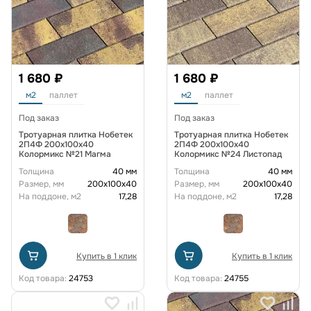
1 680 ₽
1 680 ₽
м2
паллет
м2
паллет
Под заказ
Под заказ
Тротуарная плитка Нобетек
Тротуарная плитка Нобетек
2П4Ф 200x100x40
2П4Ф 200x100x40
Колормикс №21 Магма
Колормикс №24 Листопад
Толщина
40 мм
Толщина
40 мм
Размер, мм
200х100х40
Размер, мм
200х100х40
На поддоне, м2
17,28
На поддоне, м2
17,28
Купить в 1 клик
Купить в 1 клик
Код товара:
24753
Код товара:
24755