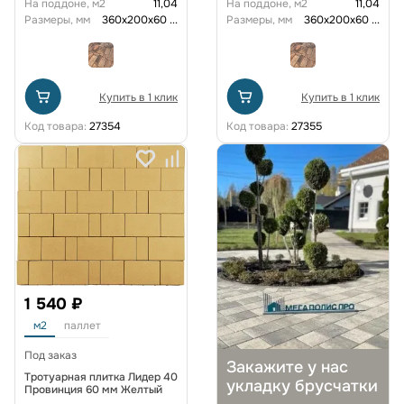
На поддоне, м2
11,04
На поддоне, м2
11,04
Размеры, мм
360х200х60
...
Размеры, мм
360х200х60
...
Купить в 1 клик
Купить в 1 клик
Код товара:
27354
Код товара:
27355
1 540 ₽
м2
паллет
Под заказ
Закажите у нас
Тротуарная плитка Лидер 40
укладку брусчатки
Провинция 60 мм Желтый