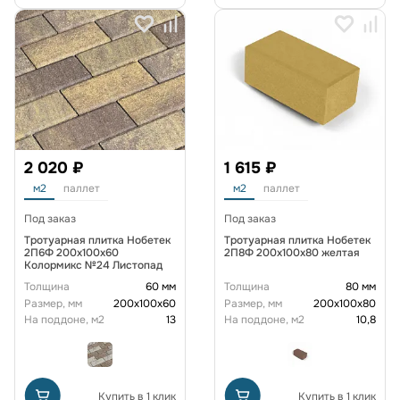
2 020 ₽
1 615 ₽
м2
паллет
м2
паллет
Под заказ
Под заказ
Тротуарная плитка Нобетек
Тротуарная плитка Нобетек
2П6Ф 200x100x60
2П8Ф 200x100x80 желтая
Колормикс №24 Листопад
Толщина
60 мм
Толщина
80 мм
Размер, мм
200х100х60
Размер, мм
200х100х80
На поддоне, м2
13
На поддоне, м2
10,8
Купить в 1 клик
Купить в 1 клик