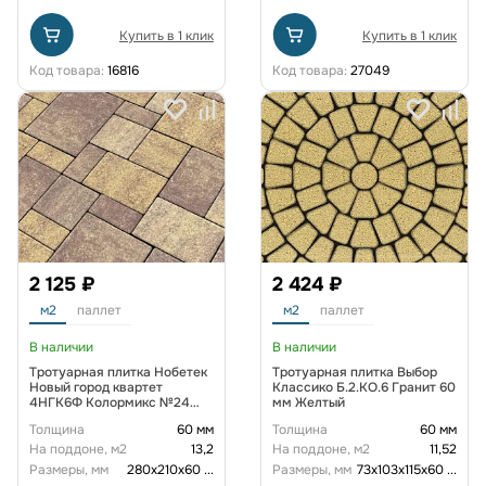
Купить в 1 клик
Купить в 1 клик
Код товара:
16816
Код товара:
27049
2 125 ₽
2 424 ₽
м2
паллет
м2
паллет
В наличии
В наличии
Тротуарная плитка Нобетек
Тротуарная плитка Выбор
Новый город квартет
Классико Б.2.КО.6 Гранит 60
4НГК6Ф Колормикс №24
мм Желтый
Листопад
Толщина
60 мм
Толщина
60 мм
На поддоне, м2
13,2
На поддоне, м2
11,52
Размеры, мм
280х210х60
...
Размеры, мм
73х103х115х60
...