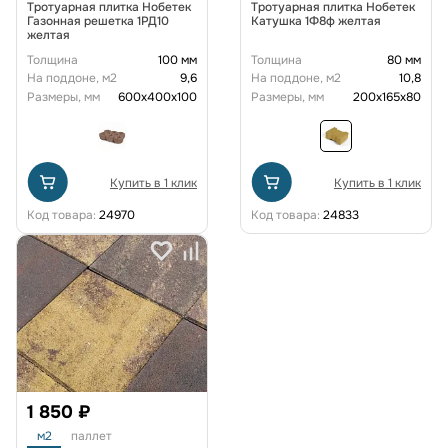
Тротуарная плитка Нобетек
Тротуарная плитка Нобетек
Газонная решетка 1РД10
Катушка 1Ф8ф желтая
желтая
Толщина
100 мм
Толщина
80 мм
На поддоне, м2
9,6
На поддоне, м2
10,8
Размеры, мм
600х400х100
Размеры, мм
200х165х80
Купить в 1 клик
Купить в 1 клик
Код товара:
24970
Код товара:
24833
1 850 ₽
м2
паллет