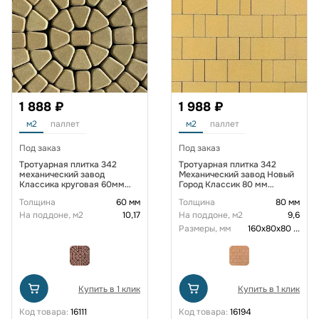
1 888 ₽
1 988 ₽
м2
паллет
м2
паллет
Под заказ
Под заказ
Тротуарная плитка 342
Тротуарная плитка 342
механический завод
Механический завод Новый
Классика круговая 60мм
Город Классик 80 мм
Желтый
Желтый
Толщина
60 мм
Толщина
80 мм
На поддоне, м2
10,17
На поддоне, м2
9,6
Размеры, мм
160х80х80
...
Купить в 1 клик
Купить в 1 клик
Код товара:
16111
Код товара:
16194