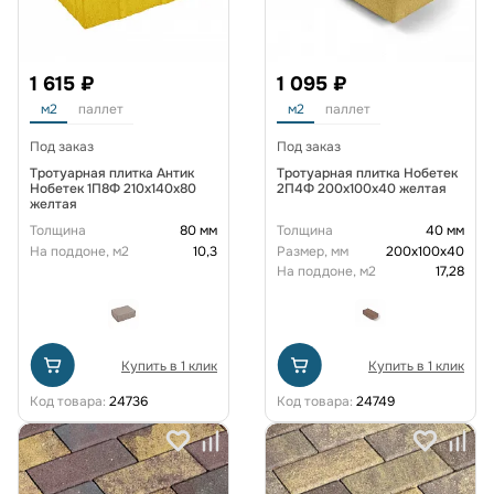
1 615 ₽
1 095 ₽
м2
паллет
м2
паллет
Под заказ
Под заказ
Тротуарная плитка Антик
Тротуарная плитка Нобетек
Нобетек 1П8Ф 210х140х80
2П4Ф 200x100x40 желтая
желтая
Толщина
80 мм
Толщина
40 мм
На поддоне, м2
10,3
Размер, мм
200х100х40
На поддоне, м2
17,28
Купить в 1 клик
Купить в 1 клик
Код товара:
24736
Код товара:
24749