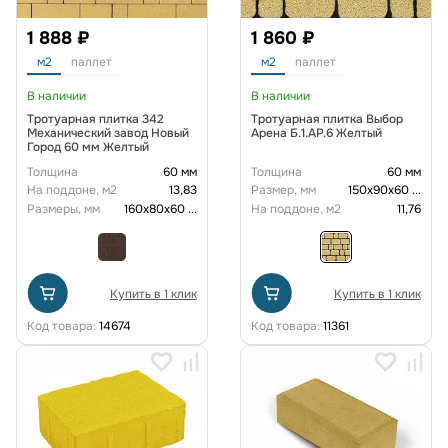
1 888 ₽
1 860 ₽
м2
паллет
м2
паллет
В наличии
В наличии
Тротуарная плитка 342
Тротуарная плитка Выбор
Механический завод Новый
Арена Б.1.АР.6 Желтый
Город 60 мм Желтый
Толщина
60 мм
Толщина
60 мм
На поддоне, м2
13,83
Размер, мм
150х90х60
...
Размеры, мм
160х80х60
...
На поддоне, м2
11,76
Купить в 1 клик
Купить в 1 клик
Код товара:
14674
Код товара:
11361