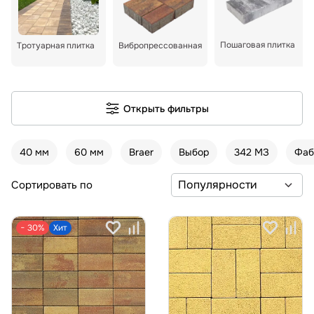
Пошаговая плитка
Тротуарная плитка
Вибропрессованная
Открыть фильтры
40 мм
60 мм
Braer
Выбор
342 МЗ
Фаб
Сортировать по
− 30%
Хит