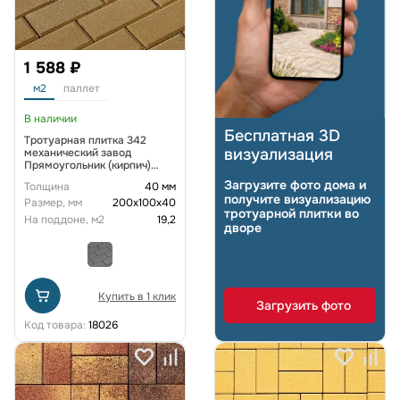
1 588 ₽
м2
паллет
В наличии
Бесплатная 3D
Тротуарная плитка 342
визуализация
механический завод
Прямоугольник (кирпич)
200х100х40 мм Желтый
Загрузите фото дома и
Толщина
40 мм
получите визуализацию
Размер, мм
200х100х40
тротуарной плитки во
На поддоне, м2
19,2
дворе
Купить в 1 клик
Загрузить фото
Код товара:
18026