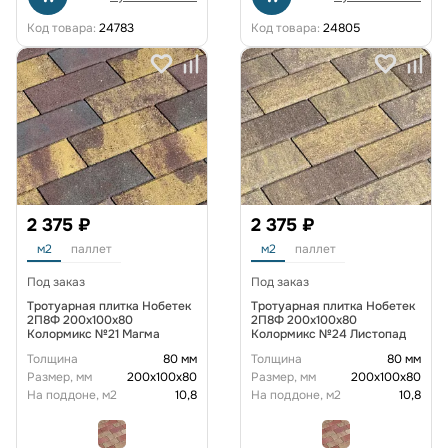
Код товара:
24783
Код товара:
24805
2 375 ₽
2 375 ₽
м2
паллет
м2
паллет
Под заказ
Под заказ
Тротуарная плитка Нобетек
Тротуарная плитка Нобетек
2П8Ф 200x100x80
2П8Ф 200x100x80
Колормикс №21 Магма
Колормикс №24 Листопад
Толщина
80 мм
Толщина
80 мм
Размер, мм
200х100х80
Размер, мм
200х100х80
На поддоне, м2
10,8
На поддоне, м2
10,8