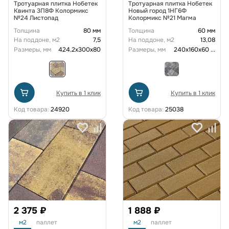
Тротуарная плитка Нобетек
Тротуарная плитка Нобетек
Квинта 3П8Ф Колормикс
Новый город 1НГ6Ф
№24 Листопад
Колормикс №21 Магма
Толщина
80 мм
Толщина
60 мм
На поддоне, м2
7,5
На поддоне, м2
13,08
Размеры, мм
424.2x300x80
Размеры, мм
240х160х60
...
Купить в 1 клик
Купить в 1 клик
Код товара:
24920
Код товара:
25038
2 375 ₽
1 888 ₽
м2
паллет
м2
паллет