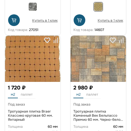
Купить в 1 клик
Купить в 1 клик
Код товара:
27051
Код товара:
14607
1 720 ₽
2 980 ₽
м2
паллет
м2
паллет
Под заказ
Под заказ
Тротуарная плитка Braer
Тротуарная плитка
Классико круговая 60 мм.
Каменный Век Бельпассо
Янтарный
Премио 60 мм. Черно-бело-
желтый
Толщина
60 мм
Толщина
60 мм