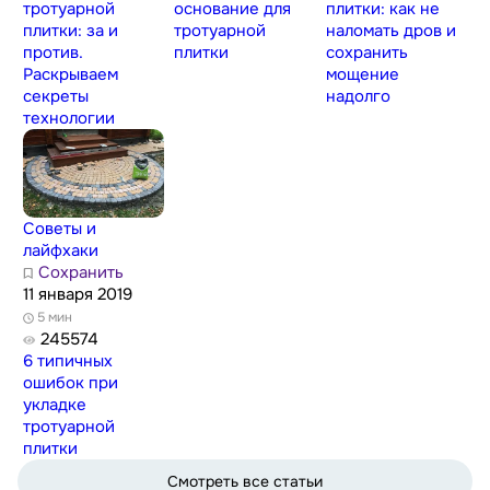
тротуарной
основание для
плитки: как не
плитки: за и
тротуарной
наломать дров и
против.
плитки
сохранить
Раскрываем
мощение
секреты
надолго
технологии
Советы и
лайфхаки
Сохранить
11 января 2019
5 мин
245574
6 типичных
ошибок при
укладке
тротуарной
плитки
Смотреть все статьи