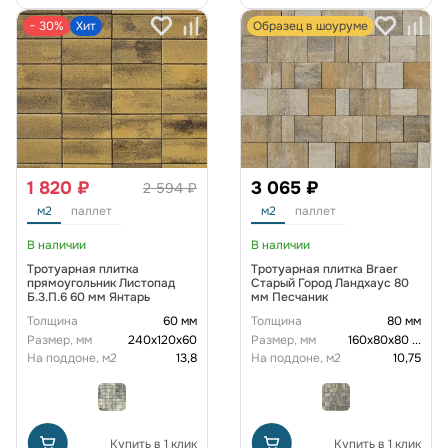
− 30%
Хит
Образец в шоуруме
1 820 ₽
3 065 ₽
2 594 ₽
м2
паллет
м2
паллет
В наличии
В наличии
Тротуарная плитка
Тротуарная плитка Braer
прямоугольник Листопад
Старый Город Ландхаус 80
Б.3.П.6 60 мм Янтарь
мм Песчаник
Толщина
60 мм
Толщина
80 мм
Размер, мм
240х120х60
Размер, мм
160х80х80
...
На поддоне, м2
13,8
На поддоне, м2
10,75
Купить в 1 клик
Купить в 1 клик