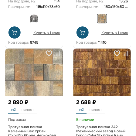
На поддоне, м2
11,4
На поддоне, м2
13,26
Размеры, мм
115х110х73х60
Размеры, мм
150х150х60
...
Купить в 1 клик
Купить в 1 клик
Код товара:
9745
Код товара:
11410
2 890 ₽
2 688 ₽
м2
паллет
м2
паллет
Под заказ
В наличии
Тротуарная плитка
Тротуарная плитка 342
Каменный Век Урбан
Механический завод Новый
ColorMix 60 мм. Черно-бело-
Город ColorMix 60мм Каир