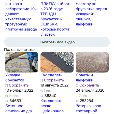
рынков в
ПЛИТКУ выбрать
мастеру по
лаборатории. Как
в 2026 году:
брусчатке перед
делают
ТРЕНДЫ
укладкой:
качественную
брусчатки и
ошибки,
тротуарную
ОШИБКИ,
лайфхаки
плитку на заводе
которые портят
участок
Смотреть все видео
Полезные статьи
Укладка
Как сделать
Советы и
брусчатки
Сохранить
лайфхаки
Сохранить
19 августа 2022
Сохранить
10 ноября 2022
24 апреля 2020
7 мин
38840
14 мин
7 мин
64653
Как сделать
253284
Бетонное
песко-
Затирка швов
основание для
щебеночное
тротуарной