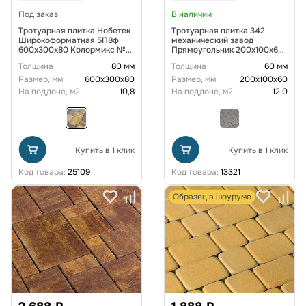
Под заказ
В наличии
Тротуарная плитка Нобетек
Тротуарная плитка 342
Широкоформатная 5П8ф
механический завод
600x300x80 Колормикс №21
Прямоугольник 200х100х60
Магма
мм Желтый
Толщина
80 мм
Толщина
60 мм
Размер, мм
600х300х80
Размер, мм
200х100х60
На поддоне, м2
10,8
На поддоне, м2
12,0
Купить в 1 клик
Купить в 1 клик
Код товара:
25109
Код товара:
13321
Образец в шоуруме