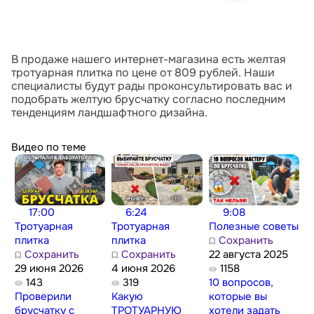
В продаже нашего интернет-магазина есть желтая
тротуарная плитка по цене от 809 рублей. Наши
специалисты будут рады проконсультировать вас и
подобрать желтую брусчатку согласно последним
тенденциям ландшафтного дизайна.
Видео по теме
17:00
6:24
9:08
Тротуарная
Тротуарная
Полезные советы
плитка
плитка
Сохранить
Сохранить
Сохранить
22 августа 2025
29 июня 2026
4 июня 2026
1158
143
319
10 вопросов,
Проверили
Какую
которые вы
брусчатку с
ТРОТУАРНУЮ
хотели задать