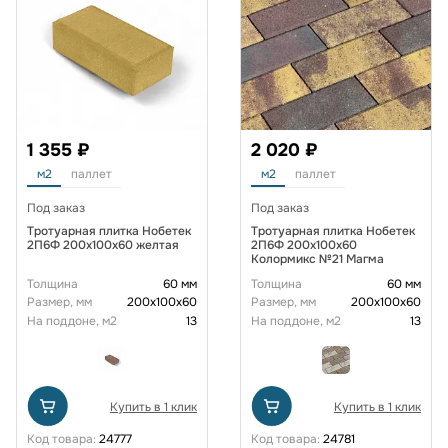
1 355 ₽
2 020 ₽
м2
паллет
м2
паллет
Под заказ
Под заказ
Тротуарная плитка Нобетек
Тротуарная плитка Нобетек
2П6Ф 200x100x60 желтая
2П6Ф 200x100x60
Колормикс №21 Магма
Толщина
60 мм
Толщина
60 мм
Размер, мм
200х100х60
Размер, мм
200х100х60
На поддоне, м2
13
На поддоне, м2
13
Купить в 1 клик
Купить в 1 клик
Код товара:
24777
Код товара:
24781