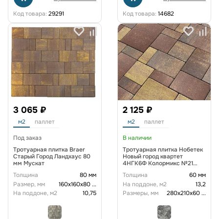
Код товара:
29291
Код товара:
14682
3 065 ₽
2 125 ₽
м2
паллет
м2
паллет
Под заказ
В наличии
Тротуарная плитка Braer
Тротуарная плитка Нобетек
Старый Город Ландхаус 80
Новый город квартет
мм Мускат
4НГК6Ф Колормикс №21
Магма
Толщина
80 мм
Толщина
60 мм
Размер, мм
160х160х80
...
На поддоне, м2
13,2
На поддоне, м2
10,75
Размеры, мм
280х210х60
...