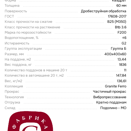
Форма
Квадрат
Толщина
60 мм
Поверхность
Дробеструйная обработка
ГОСТ
17608-2017
Класс прочности на сжатие
В25 (М350)
Класс прочности на растяжение
Btb 3.6
Марка по морозостойкости
F200
Водопоглощение, %
≤6
Истираемость
G2
Группа эксплуатации
Группа Б
Размер, мм
400х400х60
На поддоне, м2
13,44
Вес поддона, кг
1836
Количество поддонов в машине 20 т
11
Количество в автомашине 20 т, м2
147,84
Вес, кг/м2
136,61
Коллекция
Granite Ferro
Прокрас
Частичный прокрас
Технология
Вибропрессование
Отгрузка
Кратно поддонам
Склад
Подолино - МО