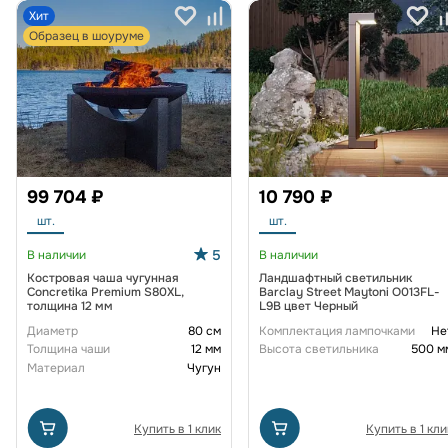
Хит
Образец в шоуруме
99 704 ₽
10 790 ₽
шт.
шт.
5
В наличии
В наличии
Костровая чаша чугунная
Ландшафтный светильник
Concretika Premium S80XL,
Barclay Street Maytoni O013FL-
толщина 12 мм
L9B цвет Черный
Диаметр
80 см
Комплектация лампочками
Не
Толщина чаши
12 мм
Высота светильника
500 м
Материал
Чугун
Купить в 1 клик
Купить в 1 кли