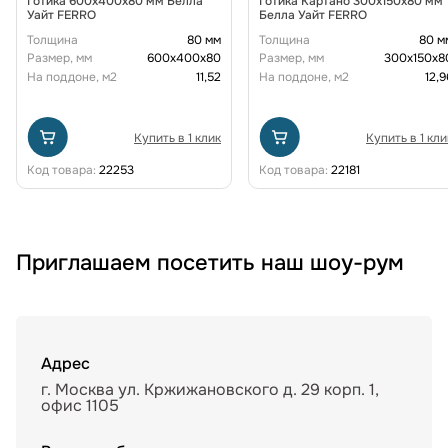
Готика 600х400х80 мм Белла
Готика Картано 300х150х80 мм
Уайт FERRO
Белла Уайт FERRO
Толщина
80 мм
Толщина
80 м
Размер, мм
600х400х80
Размер, мм
300х150х8
На поддоне, м2
11,52
На поддоне, м2
12,9
Купить в 1 клик
Купить в 1 кли
Код товара:
22253
Код товара:
22181
Приглашаем посетить наш шоу-рум
Адрес
г. Москва ул. Кржижановского д. 29 корп. 1,
офис 1105