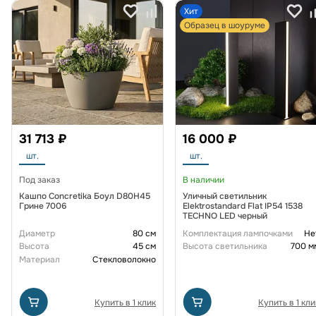
Хит
Образец в шоуруме
31 713 ₽
16 000 ₽
шт.
шт.
Под заказ
В наличии
Кашпо Concretika Боул D80H45
Уличный светильник
Грине 7006
Elektrostandard Flat IP54 1538
TECHNO LED черный
Диаметр
80 см
Комплектация лампочками
Не
Высота
45 см
Высота светильника
700 м
Материал
Стекловолокно
Купить в 1 клик
Купить в 1 кли