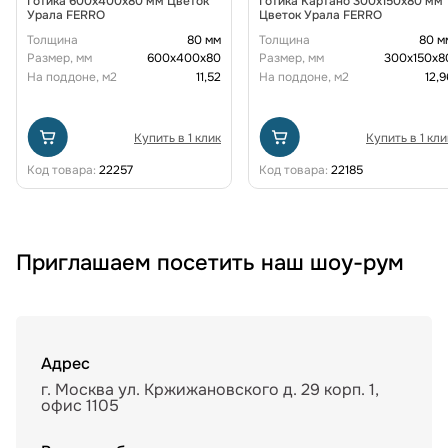
Готика 600х400х80 мм Цветок
Готика Картано 300х150х80 мм
Урала FERRO
Цветок Урала FERRO
Толщина
80 мм
Толщина
80 м
Размер, мм
600х400х80
Размер, мм
300х150х8
На поддоне, м2
11,52
На поддоне, м2
12,9
Купить в 1 клик
Купить в 1 кли
Код товара:
22257
Код товара:
22185
Приглашаем посетить наш шоу-рум
Адрес
г. Москва ул. Кржижановского д. 29 корп. 1,
офис 1105