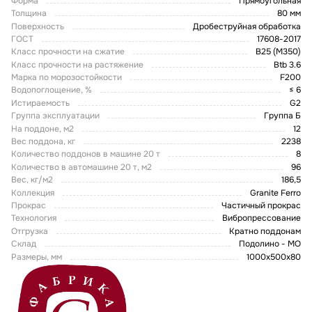
Форма
Прямоугольная
Толщина
80 мм
Поверхность
Дробеструйная обработка
ГОСТ
17608-2017
Класс прочности на сжатие
В25 (М350)
Класс прочности на растяжение
Btb 3.6
Марка по морозостойкости
F200
Водопоглощение, %
≤ 6
Истираемость
G2
Группа эксплуатации
Группа Б
На поддоне, м2
12
Вес поддона, кг
2238
Количество поддонов в машине 20 т
8
Количество в автомашине 20 т, м2
96
Вес, кг/м2
186,5
Коллекция
Granite Ferro
Прокрас
Частичный прокрас
Технология
Вибропрессование
Отгрузка
Кратно поддонам
Склад
Подолино - МО
Размеры, мм
1000x500x80