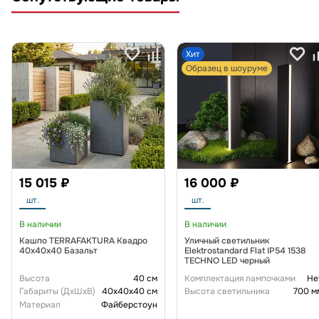
Хит
Образец в шоуруме
15 015 ₽
16 000 ₽
шт.
шт.
В наличии
В наличии
Кашпо TERRAFAKTURA Квадро
Уличный светильник
40x40x40 Базальт
Elektrostandard Flat IP54 1538
TECHNO LED черный
Высота
40 см
Комплектация лампочками
Не
Габариты (ДxШxВ)
40x40x40 см
Высота светильника
700 м
Материал
Файберстоун