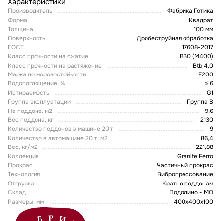
Характеристики
Производитель
Фабрика Готика
Форма
Квадрат
Толщина
100 мм
Поверхность
Дробеструйная обработка
ГОСТ
17608-2017
Класс прочности на сжатие
В30 (М400)
Класс прочности на растяжение
Btb 4.0
Марка по морозостойкости
F200
Водопоглощение, %
≤ 6
Истираемость
G1
Группа эксплуатации
Группа В
На поддоне, м2
9,6
Вес поддона, кг
2130
Количество поддонов в машине 20 т
9
Количество в автомашине 20 т, м2
86,4
Вес, кг/м2
221,88
Коллекция
Granite Ferro
Прокрас
Частичный прокрас
Технология
Вибропрессование
Отгрузка
Кратно поддонам
Склад
Подолино - МО
Размеры, мм
400x400x100