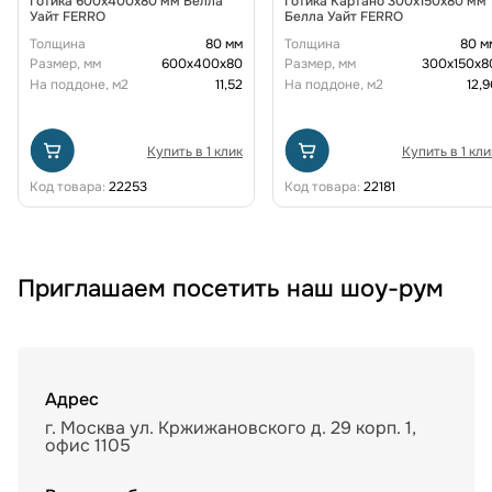
Готика 600х400х80 мм Белла
Готика Картано 300х150х80 мм
Уайт FERRO
Белла Уайт FERRO
Толщина
80 мм
Толщина
80 м
Размер, мм
600х400х80
Размер, мм
300х150х8
На поддоне, м2
11,52
На поддоне, м2
12,9
Купить в 1 клик
Купить в 1 кли
Код товара:
22253
Код товара:
22181
Приглашаем посетить наш шоу-рум
Адрес
г. Москва ул. Кржижановского д. 29 корп. 1,
офис 1105