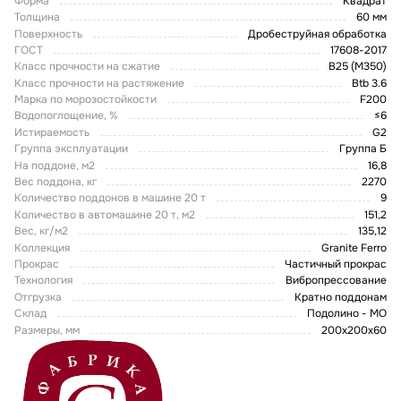
Форма
Квадрат
Толщина
60 мм
Поверхность
Дробеструйная обработка
ГОСТ
17608-2017
Класс прочности на сжатие
В25 (М350)
Класс прочности на растяжение
Btb 3.6
Марка по морозостойкости
F200
Водопоглощение, %
≤6
Истираемость
G2
Группа эксплуатации
Группа Б
На поддоне, м2
16,8
Вес поддона, кг
2270
Количество поддонов в машине 20 т
9
Количество в автомашине 20 т, м2
151,2
Вес, кг/м2
135,12
Коллекция
Granite Ferro
Прокрас
Частичный прокрас
Технология
Вибропрессование
Отгрузка
Кратно поддонам
Склад
Подолино - МО
Размеры, мм
200х200х60