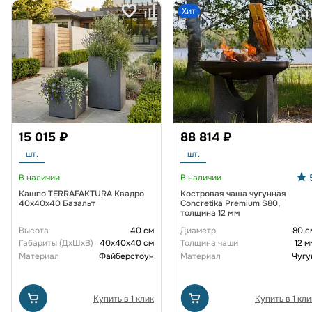
Хит
15 015 ₽
88 814 ₽
шт.
шт.
В наличии
В наличии
Кашпо TERRAFAKTURA Квадро
Костровая чаша чугунная
40x40x40 Базальт
Concretika Premium S80,
толщина 12 мм
Высота
40 см
Диаметр
80 с
Габариты (ДxШxВ)
40x40x40 см
Толщина чаши
12 м
Материал
Файберстоун
Материал
Чугу
Купить в 1 клик
Купить в 1 кли