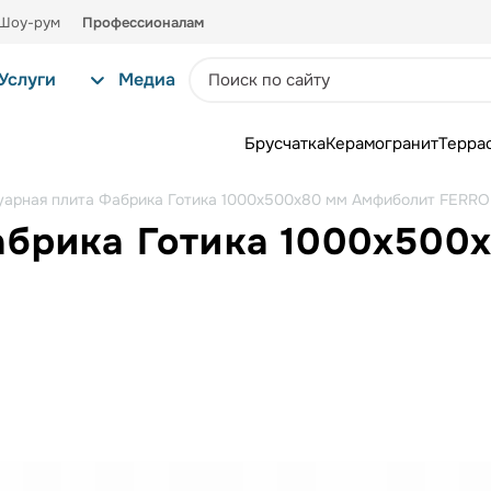
Шоу-рум
Профессионалам
Услуги
Медиа
Брусчатка
Керамогранит
Терра
уарная плита Фабрика Готика 1000x500x80 мм Амфиболит FERRO
абрика Готика 1000x500