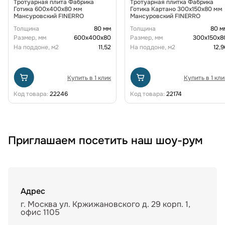
Тротуарная плита Фабрика
Тротуарная плитка Фабрика
Готика 600х400х80 мм
Готика Картано 300х150х80 мм
Мансуровский FINERRO
Мансуровский FINERRO
Толщина
80 мм
Толщина
80 м
Размер, мм
600х400х80
Размер, мм
300х150х8
На поддоне, м2
11,52
На поддоне, м2
12,9
Купить в 1 клик
Купить в 1 кли
Код товара:
22246
Код товара:
22174
Приглашаем посетить наш шоу-рум
Адрес
г. Москва ул. Кржижановского д. 29 корп. 1,
офис 1105