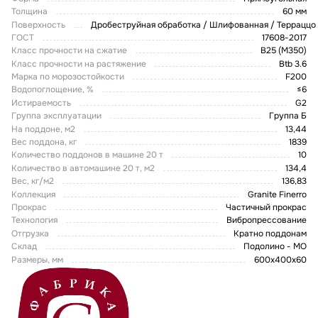
Толщина
60 мм
Поверхность
Дробеструйная обработка / Шлифованная / Терраццо
ГОСТ
17608-2017
Класс прочности на сжатие
В25 (М350)
Класс прочности на растяжение
Btb 3.6
Марка по морозостойкости
F200
Водопоглощение, %
≤6
Истираемость
G2
Группа эксплуатации
Группа Б
На поддоне, м2
13,44
Вес поддона, кг
1839
Количество поддонов в машине 20 т
10
Количество в автомашине 20 т, м2
134,4
Вес, кг/м2
136,83
Коллекция
Granite Finerro
Прокрас
Частичный прокрас
Технология
Вибропрессование
Отгрузка
Кратно поддонам
Склад
Подолино - МО
Размеры, мм
600x400x60