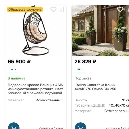
Образец в шоуруме
65 900 ₽
26 829 ₽
шт.
шт.
В наличии
Под заказ
Подвесное кресло Венеция 4SIS
Кашпо Concretika Коник
из искусственного ротанга, цвет
40x40x70 Олива 310 256
бронзовый с бежевой подушкой
Материал
Искусственный ротанг
Высота
70 с
Габариты (ДxШxВ)
40x40x70 с
Материал
Стекловолокн
Купить в 1 клик
Купить в 1 кли