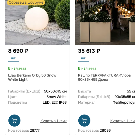
Образец в шоуруме
8 690 ₽
35 613 ₽
шт.
шт.
В наличии
В наличии
Шар Berkano Orby 50 Snow
Кашпо TERRAFAKTURA Флора
White Light
90x35xH55 Дюна
Габариты (ДxШxВ)
50x50x45 см
Высота
55 с
Цвет
Snow White
Габариты (ДxШxВ)
90x35x55 с
Подсветка
LED, E27, IP68
Материал
Файберстоу
Купить в 1 клик
Купить в 1 кли
Код товара:
28777
Код товара:
28086