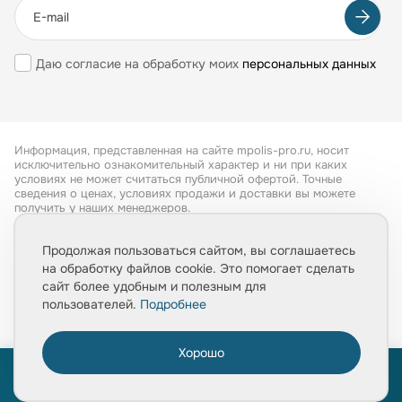
Даю согласие на обработку моих
персональных данных
Информация, представленная на сайте mpolis-pro.ru, носит
исключительно ознакомительный характер и ни при каких
условиях не может считаться публичной офертой. Точные
сведения о ценах, условиях продажи и доставки вы можете
получить у наших менеджеров.
Все права защищены 2026
Продолжая пользоваться сайтом, вы соглашаетесь
на обработку файлов cookie. Это помогает сделать
Обработка персональных данных
сайт более удобным и полезным для
Политика конфиденциальности
пользователей.
Подробнее
Хорошо
0
ПРОЙТИ ТЕСТ
ПРОЙТИ ТЕСТ
«Расчет укладки плитки за 1 минуту»
«Расчет укладки плитки за 1 минуту»
Главная
Товары
Услуги
Медиа
Корзина