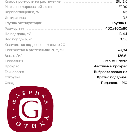
Класс прочности на растяжение
Btb 3.6
Марка по морозостойкости
F200
Водопоглощение, %
≤6
Истираемость
G2
Группа эксплуатации
Группа Б
Размер, мм
400х400х60
На поддоне, м2
13,44
Вес поддона, кг
1836
Количество поддонов в машине 20 т
11
Количество в автомашине 20 т, м2
147,84
Вес, кг/м2
136,61
Коллекция
Granite Finerro
Прокрас
Частичный прокрас
Технология
Вибропрессование
Отгрузка
Кратно поддонам
Склад
Подолино - МО