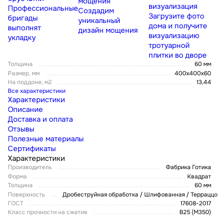
мощения
визуализация
Профессиональные
Создадим
Загрузите фото
бригады
уникальный
дома и получите
выполнят
дизайн мощения
визуализацию
укладку
тротуарной
плитки во дворе
Толщина
60 мм
Размер, мм
400х400х60
На поддоне, м2
13,44
Все характеристики
Характеристики
Описание
Доставка и оплата
Отзывы
Полезные материалы
Сертификаты
Характеристики
Производитель
Фабрика Готика
Форма
Квадрат
Толщина
60 мм
Поверхность
Дробеструйная обработка / Шлифованная / Терраццо
ГОСТ
17608-2017
Класс прочности на сжатие
В25 (М350)