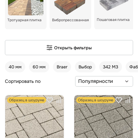
Пошаговая плитка
Тротуарная плитка
Вибропрессованная
Открыть фильтры
40 мм
60 мм
Braer
Выбор
342 МЗ
Фаб
Сортировать по
Образец в шоуруме
Образец в шоуруме