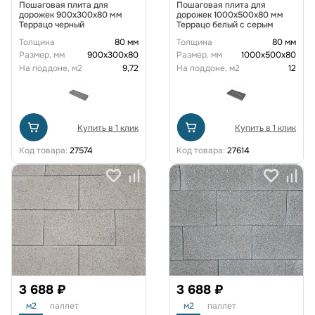
Пошаговая плита для
Пошаговая плита для
дорожек 900х300х80 мм
дорожек 1000х500х80 мм
Террацо черный
Террацо белый с серым
Толщина
80 мм
Толщина
80 мм
Размер, мм
900x300x80
Размер, мм
1000x500x80
На поддоне, м2
9,72
На поддоне, м2
12
Купить в 1 клик
Купить в 1 клик
Код товара:
27574
Код товара:
27614
3 688 ₽
3 688 ₽
м2
паллет
м2
паллет