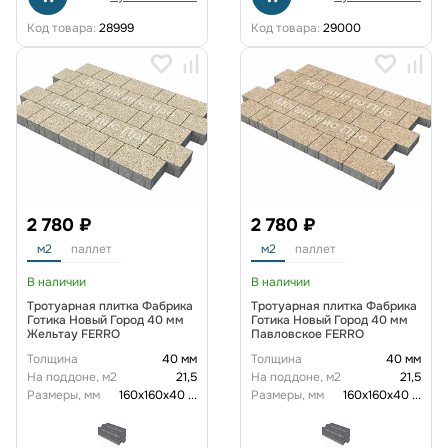
Код товара:
28999
Код товара:
29000
2 780 ₽
2 780 ₽
м2
паллет
м2
паллет
В наличии
В наличии
Тротуарная плитка Фабрика
Тротуарная плитка Фабрика
Готика Новый Город 40 мм
Готика Новый Город 40 мм
Жельтау FERRO
Павловское FERRO
Толщина
40 мм
Толщина
40 мм
На поддоне, м2
21,5
На поддоне, м2
21,5
Размеры, мм
160х160х40
...
Размеры, мм
160х160х40
...