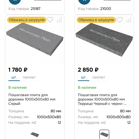
Код товара:
25187
Код товара:
21000
Образец в шоуруме
Образец в шоуруме
1 780 ₽
2 850 ₽
шт.
паллет
шт.
паллет
В наличии
В наличии
Пошаговая плита для
Пошаговая плита для
дорожек 1000х500х80 мм
дорожек 1000х500х80 мм
Серый
Террацо Черный с черно-
белым
Толщина
80 мм
Толщина
80 мм
Размер, мм
1000x500x80
Размер, мм
1000x500x80
На поддоне, м2
12
На поддоне, м2
12