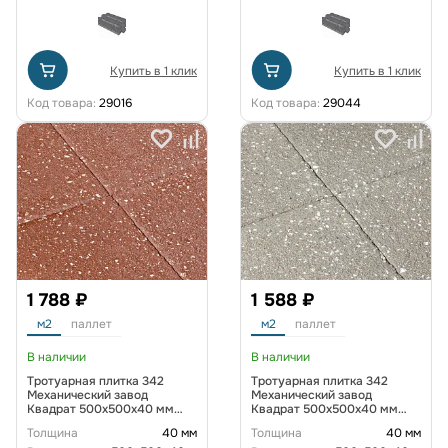
Купить в 1 клик
Купить в 1 клик
Код товара:
29016
Код товара:
29044
1 788 ₽
1 588 ₽
м2
паллет
м2
паллет
В наличии
В наличии
Тротуарная плитка 342
Тротуарная плитка 342
Механический завод
Механический завод
Квадрат 500х500х40 мм
Квадрат 500х500х40 мм
дробеструйная с мраморной
дробеструйная с мраморной
Толщина
40 мм
Толщина
40 мм
крошкой цвет Красный
крошкой цвет Серый