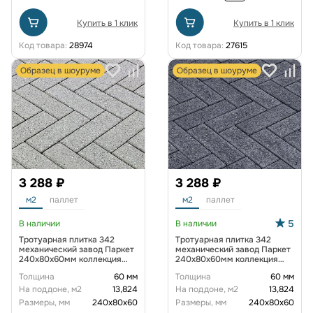
Купить в 1 клик
Купить в 1 клик
Код товара:
28974
Код товара:
27615
Образец в шоуруме
Образец в шоуруме
3 288 ₽
3 288 ₽
м2
паллет
м2
паллет
5
В наличии
В наличии
Тротуарная плитка 342
Тротуарная плитка 342
механический завод Паркет
механический завод Паркет
240x80x60мм коллекция
240x80x60мм коллекция
Гранит цвет Морис
Гранит цвет Тейт
Толщина
60 мм
Толщина
60 мм
На поддоне, м2
13,824
На поддоне, м2
13,824
Размеры, мм
240х80х60
Размеры, мм
240х80х60