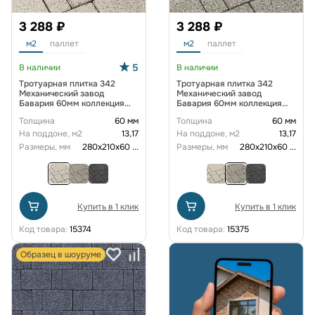
3 288 ₽
3 288 ₽
м2
паллет
м2
паллет
5
В наличии
В наличии
Тротуарная плитка 342
Тротуарная плитка 342
Механический завод
Механический завод
Бавария 60мм коллекция
Бавария 60мм коллекция
Гранит цвет Антаро
Гранит цвет Морис
Толщина
60 мм
Толщина
60 мм
На поддоне, м2
13,17
На поддоне, м2
13,17
Размеры, мм
280х210х60
...
Размеры, мм
280х210х60
...
Купить в 1 клик
Купить в 1 клик
Код товара:
15374
Код товара:
15375
Образец в шоуруме