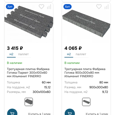
Хит
Хит
3 415 ₽
4 065 ₽
м2
паллет
м2
паллет
В наличии
В наличии
Тротуарная плитка Фабрика
Тротуарная плита Фабрика
Готика Паркет 300х100х60
Готика 900х300х80 мм
мм Ильменит FINERRO
Ильменит FINERRO
Толщина
60 мм
Толщина
80 мм
На поддоне, м2
15,12
Размер, мм
900x300x80
Размеры, мм
300x100x60
На поддоне, м2
9,72
Купить в 1 клик
Купить в 1 клик