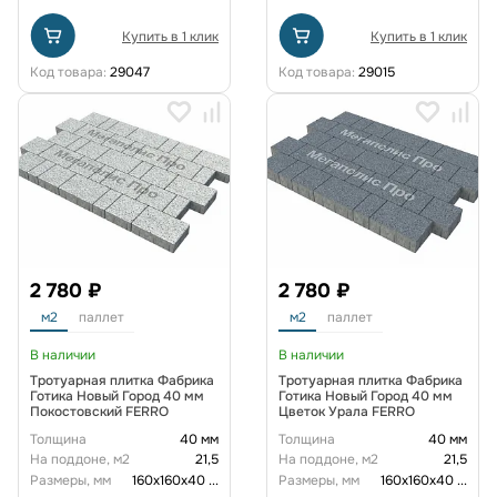
Купить в 1 клик
Купить в 1 клик
Код товара:
29047
Код товара:
29015
2 780 ₽
2 780 ₽
м2
паллет
м2
паллет
В наличии
В наличии
Тротуарная плитка Фабрика
Тротуарная плитка Фабрика
Готика Новый Город 40 мм
Готика Новый Город 40 мм
Покостовский FERRO
Цветок Урала FERRO
Толщина
40 мм
Толщина
40 мм
На поддоне, м2
21,5
На поддоне, м2
21,5
Размеры, мм
160х160х40
...
Размеры, мм
160х160х40
...