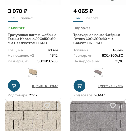
3 070 ₽
4 065 ₽
м2
паллет
м2
паллет
В наличии
Под заказ
Тротуарная плитка Фабрика
Тротуарная плита Фабрика
Готика Картано 300х150х60
Готика 600x300x80 мм
мм Павловское FERRO
Сансет FINERRO
Толщина
60 мм
Толщина
80 мм
На поддоне, м2
15,12
Размер, мм
600х300х80
Размеры, мм
300х150х60
На поддоне, м2
12,96
Купить в 1 клик
Купить в 1 клик
Код товара:
21317
Код товара:
20944