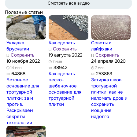
Смотреть все видео
Полезные статьи
Укладка
Как сделать
Советы и
брусчатки
Сохранить
лайфхаки
Сохранить
19 августа 2022
Сохранить
10 ноября 2022
24 апреля 2020
7 мин
38942
14 мин
7 мин
64868
Как сделать
253863
Бетонное
песко-
Затирка швов
основание для
щебеночное
тротуарной
тротуарной
основание для
плитки: как не
плитки: за и
тротуарной
наломать дров и
против.
плитки
сохранить
Раскрываем
мощение
секреты
надолго
технологии