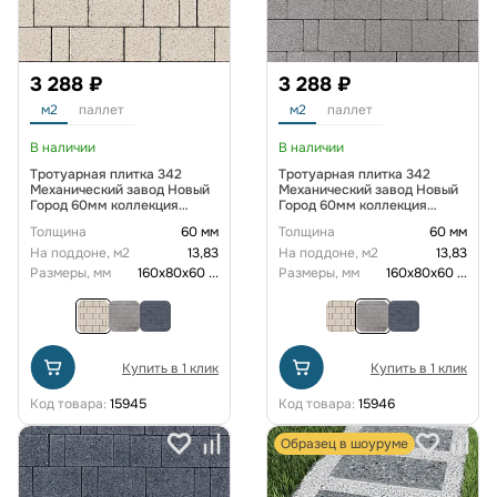
3 288 ₽
3 288 ₽
м2
паллет
м2
паллет
В наличии
В наличии
Тротуарная плитка 342
Тротуарная плитка 342
Механический завод Новый
Механический завод Новый
Город 60мм коллекция
Город 60мм коллекция
Гранит цвет Антаро
Гранит цвет Морис
Толщина
60 мм
Толщина
60 мм
На поддоне, м2
13,83
На поддоне, м2
13,83
Размеры, мм
160х80х60
...
Размеры, мм
160х80х60
...
Купить в 1 клик
Купить в 1 клик
Код товара:
15945
Код товара:
15946
Образец в шоуруме