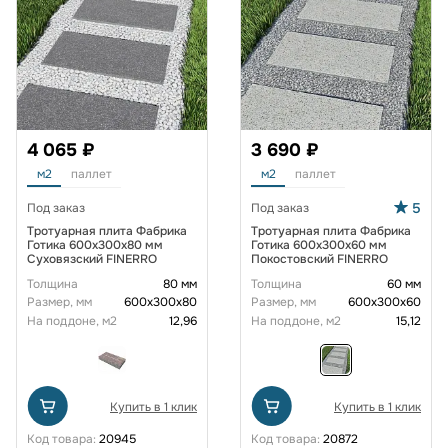
4 065 ₽
3 690 ₽
м2
паллет
м2
паллет
5
Под заказ
Под заказ
Тротуарная плита Фабрика
Тротуарная плита Фабрика
Готика 600x300x80 мм
Готика 600х300х60 мм
Суховязский FINERRO
Покостовский FINERRO
Толщина
80 мм
Толщина
60 мм
Размер, мм
600х300х80
Размер, мм
600х300х60
На поддоне, м2
12,96
На поддоне, м2
15,12
Купить в 1 клик
Купить в 1 клик
Код товара:
20945
Код товара:
20872