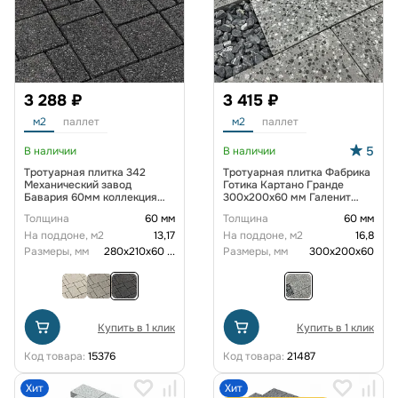
3 288 ₽
3 415 ₽
м2
паллет
м2
паллет
5
В наличии
В наличии
Тротуарная плитка 342
Тротуарная плитка Фабрика
Механический завод
Готика Картано Гранде
Бавария 60мм коллекция
300х200х60 мм Галенит
Гранит цвет Тейт
FINERRO
Толщина
60 мм
Толщина
60 мм
На поддоне, м2
13,17
На поддоне, м2
16,8
Размеры, мм
280х210х60
...
Размеры, мм
300х200х60
Купить в 1 клик
Купить в 1 клик
Код товара:
15376
Код товара:
21487
Хит
Хит