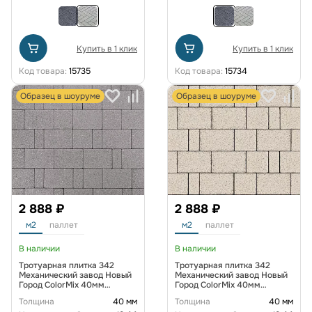
Купить в 1 клик
Купить в 1 клик
Код товара:
15735
Код товара:
15734
Образец в шоуруме
Образец в шоуруме
2 888 ₽
2 888 ₽
м2
паллет
м2
паллет
В наличии
В наличии
Тротуарная плитка 342
Тротуарная плитка 342
Механический завод Новый
Механический завод Новый
Город ColorMix 40мм
Город ColorMix 40мм
коллекция Гранит цвет
коллекция Гранит цвет
Толщина
40 мм
Толщина
40 мм
Морис
Антаро