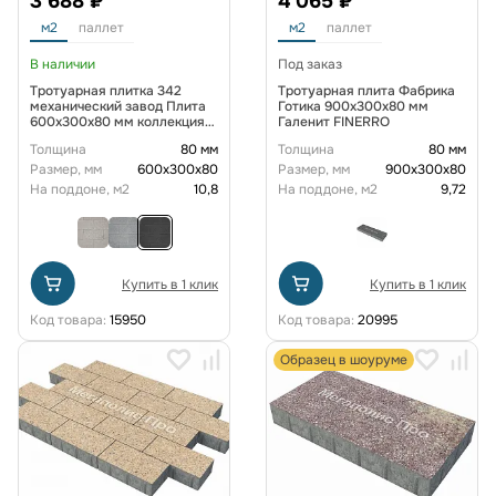
3 688 ₽
4 065 ₽
м2
паллет
м2
паллет
В наличии
Под заказ
Тротуарная плитка 342
Тротуарная плита Фабрика
механический завод Плита
Готика 900х300х80 мм
600х300х80 мм коллекция
Галенит FINERRO
Гранит цвет Тейт
Толщина
80 мм
Толщина
80 мм
Размер, мм
600х300х80
Размер, мм
900x300x80
На поддоне, м2
10,8
На поддоне, м2
9,72
Купить в 1 клик
Купить в 1 клик
Код товара:
15950
Код товара:
20995
Образец в шоуруме