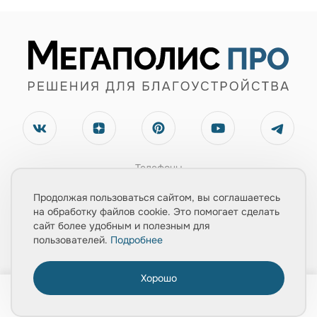
Телефоны
+7(495) 660-07-90
Продолжая пользоваться сайтом, вы соглашаетесь
+7(903) 543-67-02
на обработку файлов cookie. Это помогает сделать
сайт более удобным и полезным для
Электронная почта
пользователей.
Подробнее
zayavka@mpolis-pro.ru
Хорошо
0
Обратный звонок
Главная
Товары
Услуги
Медиа
Корзина