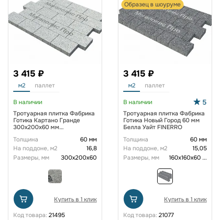
Образец в шоуруме
3 415 ₽
3 415 ₽
м2
паллет
м2
паллет
5
В наличии
В наличии
Тротуарная плитка Фабрика
Тротуарная плитка Фабрика
Готика Картано Гранде
Готика Новый Город 60 мм
300х200х60 мм
Белла Уайт FINERRO
Покостовский FINERRO
Толщина
60 мм
Толщина
60 мм
На поддоне, м2
16,8
На поддоне, м2
15,05
Размеры, мм
300х200х60
Размеры, мм
160х160х60
...
Купить в 1 клик
Купить в 1 клик
Код товара:
21495
Код товара:
21077