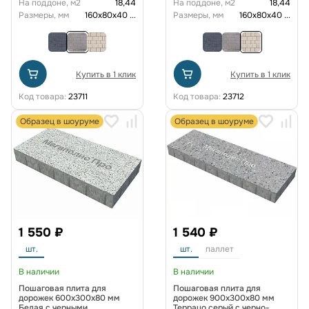
На поддоне, м2
18,44
На поддоне, м2
18,44
Размеры, мм
160х80х40
...
Размеры, мм
160х80х40
...
Купить в 1 клик
Купить в 1 клик
Код товара:
23711
Код товара:
23712
Образец в шоуруме
Образец в шоуруме
1 550 ₽
1 540 ₽
шт.
шт.
паллет
В наличии
В наличии
Пошаговая плита для
Пошаговая плита для
дорожек 600x300x80 мм
дорожек 900х300х80 мм
Белая с черными
Террацо серый с черно-