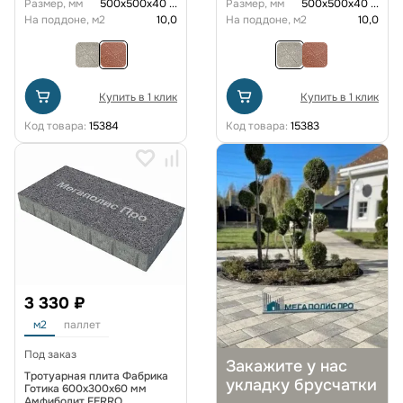
Размер, мм
500х500х40
...
Размер, мм
500х500х40
...
На поддоне, м2
10,0
На поддоне, м2
10,0
Купить в 1 клик
Купить в 1 клик
Код товара:
15384
Код товара:
15383
3 330 ₽
м2
паллет
Под заказ
Закажите у нас
Тротуарная плита Фабрика
укладку брусчатки
Готика 600х300х60 мм
Амфиболит FERRO