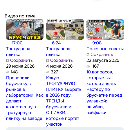
Видео по теме
17:00
6:24
9:08
Тротуарная
Тротуарная
Полезные советы
плитка
плитка
Сохранить
Сохранить
Сохранить
22 августа 2025
29 июня 2026
4 июня 2026
1167
148
327
10 вопросов,
Проверили
Какую
которые вы
брусчатку с
ТРОТУАРНУЮ
хотели задать
рынков в
ПЛИТКУ выбрать
мастеру по
лаборатории. Как
в 2026 году:
брусчатке перед
делают
ТРЕНДЫ
укладкой:
качественную
брусчатки и
ошибки,
тротуарную
ОШИБКИ,
лайфхаки
плитку на заводе
которые портят
участок