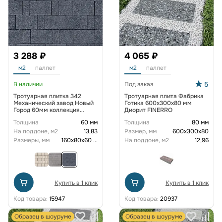
3 288 ₽
4 065 ₽
м2
паллет
м2
паллет
5
В наличии
Под заказ
Тротуарная плитка 342
Тротуарная плита Фабрика
Механический завод Новый
Готика 600x300x80 мм
Город 60мм коллекция
Диорит FINERRO
Гранит цвет Тейт
Толщина
60 мм
Толщина
80 мм
На поддоне, м2
13,83
Размер, мм
600х300х80
Размеры, мм
160х80х60
...
На поддоне, м2
12,96
Купить в 1 клик
Купить в 1 клик
Код товара:
15947
Код товара:
20937
Образец в шоуруме
Образец в шоуруме