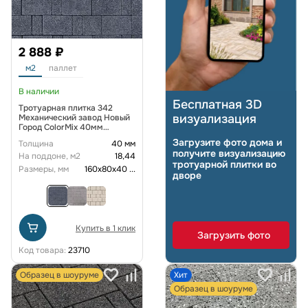
2 888 ₽
м2
паллет
В наличии
Бесплатная 3D
Тротуарная плитка 342
визуализация
Механический завод Новый
Город ColorMix 40мм
коллекция Гранит цвет Тейт
Загрузите фото дома и
Толщина
40 мм
получите визуализацию
На поддоне, м2
18,44
тротуарной плитки во
Размеры, мм
160х80х40
...
дворе
Купить в 1 клик
Загрузить фото
Код товара:
23710
Образец в шоуруме
Хит
Образец в шоуруме