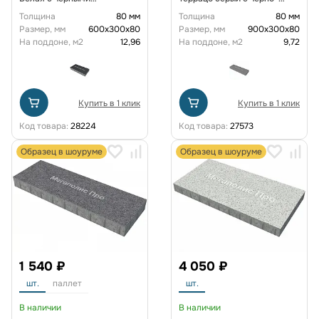
вкраплениями
белыми вкраплениями
Толщина
80 мм
Толщина
80 мм
Размер, мм
600х300х80
Размер, мм
900x300x80
На поддоне, м2
12,96
На поддоне, м2
9,72
Купить в 1 клик
Купить в 1 клик
Код товара:
28224
Код товара:
27573
Образец в шоуруме
Образец в шоуруме
1 540 ₽
4 050 ₽
шт.
паллет
шт.
В наличии
В наличии