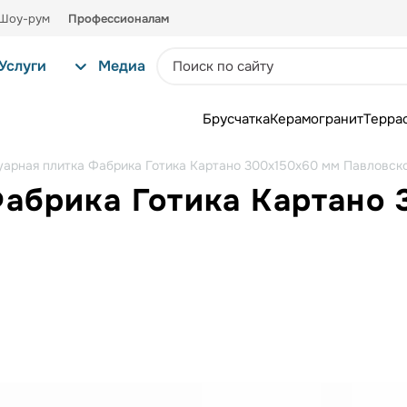
Шоу-рум
Профессионалам
Услуги
Медиа
Брусчатка
Керамогранит
Терра
уарная плитка Фабрика Готика Картано 300х150х60 мм Павловск
Фабрика Готика Картано